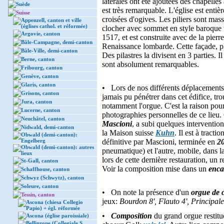
latérales ont été ajoutées des chapelle
Suède
est très remarquable. L'église est entiè
Suisse
croisées d'ogives. Les piliers sont ma
Appenzell, canton et ville
(églises cathol. et réformée)
clocher avec sommet en style baroque 
Argovie, canton
1517, et est construite avec de la pierr
Bâle-Campagne, demi-canton
Renaissance lombarde. Cette façade, pla
Bâle-Ville, demi-canton
Des pilastres la divisent en 3 parties. I
Berne, canton
sont absolument remarquables.
Fribourg, canton
Genève, canton
Glaris, canton
• Lors de nos différents déplacements
Grisons, canton
jamais pu pénétrer dans cet édifice, tr
Jura, canton
notamment l'orgue. C'est la raison pou
Lucerne, canton
photographies personnelles de ce lieu.
Neuchâtel, canton
Mascioni
, a subi quelques interventio
Nidwald, demi-canton
la Maison suisse
Kuhn
. Il est à tract
Obwald (demi-canton):
Engelberg
définitive par Mascioni, terminée en
2
Obwald (demi-canton): autres
pneumatique) et l'autre, mobile, dans l
lieux
lors de cette dernière restauration, un 
St-Gall, canton
Voir la composition mise dans un
enca
Schaffhouse, canton
Schwyz (Schwytz), canton
Soleure, canton
• On note la présence d'un
orgue de 
Tessin, canton
jeux:
Bourdon 8', Flauto 4', Principale
Ascona (chiesa Collegio
Papio) + égl. réformée
•
Composition
du grand orgue restit
Ascona (église paroissiale)
Bellinzone (Collegiale S.