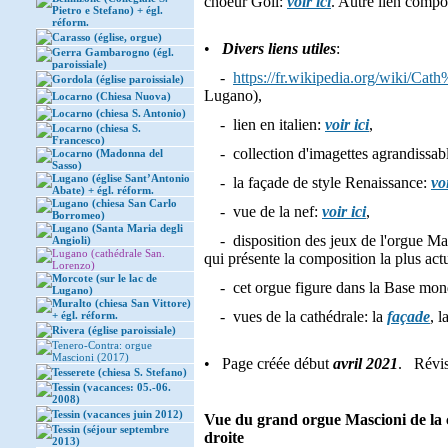
choeur Goll:
voir ici
. Autre lien comp
Pietro e Stefano) + égl.
réform.
Carasso (église, orgue)
•
Divers liens utiles
:
Gerra Gambarogno (égl.
paroissiale)
-
https://fr.wikipedia.org/wiki/
Gordola (église paroissiale)
Lugano),
Locarno (Chiesa Nuova)
Locarno (chiesa S. Antonio)
- lien en italien:
voir ici
,
Locarno (chiesa S.
Francesco)
- collection d'imagettes agrandissabl
Locarno (Madonna del
Sasso)
Lugano (église Sant’Antonio
- la façade de style Renaissance:
voi
Abate) + égl. réform.
Lugano (chiesa San Carlo
- vue de la nef:
voir ici
,
Borromeo)
Lugano (Santa Maria degli
- disposition des jeux de l'orgue Ma
Angioli)
Lugano (cathédrale San.
qui présente la composition la plus actu
Lorenzo)
Morcote (sur le lac de
- cet orgue figure dans la Base mond
Lugano)
Muralto (chiesa San Vittore)
- vues de la cathédrale: la
façade
, l
+ égl. réform.
Rivera (église paroissiale)
Tenero-Contra: orgue
Mascioni (2017)
• Page créée début
avril 2021
. Révi
Tesserete (chiesa S. Stefano)
Tessin (vacances: 05.-06.
2008)
Tessin (vacances juin 2012)
Vue du grand orgue Mascioni de la c
Tessin (séjour septembre
droite
2013)