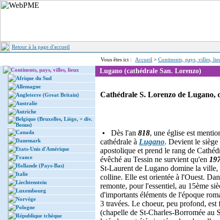
Retour à la page d'accueil
Vous êtes ici :
Accueil
>
Continents, pays, villes, li
Continents, pays, villes, lieux
Lugano (cathédrale San. Lorenzo)
Afrique du Sud
Allemagne
Cathédrale S. Lorenzo de Lugano, 
Angleterre (Great Britain)
Australie
Autriche
Belgique (Bruxelles, Liège, + div.
Bonus)
• Dès l'an
818
, une église est menti
Canada
Danemark
cathédrale à
Lugano
. Devient le siège
Etats-Unis d'Amérique
apostolique et prend le rang de Cathéd
France
évêché au Tessin ne survient qu'en
19
Hollande (Pays-Bas)
St-Laurent de Lugano domine la ville, é
Italie
colline. Elle est orientée à l'Ouest. Dan
Liechtenstein
remonte, pour l'essentiel, au 15ème si
Luxembourg
d'importants éléments de l'époque roman
Norvège
3 travées. Le choeur, peu profond, est f
Pologne
(chapelle de St-Charles-Borromée au S
République tchèque