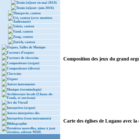
Tessin (séjour en mai 2014)
Tessin (séjour: juin 2016)
Thurgovie, canton
Uri, canton (avec mention
Andermatt)
Valais, canton
Vaud, canton
Zoug, canton
Zurich, canton
Orgues, Salles de Musique
Facteurs d’orgues
Facteurs de clavecins
Composition des jeux du grand orgue
Compositeurs (orgue)
Compositeurs (divers)
Clavecins
Orgues
Autres instruments
Musique (terminologie)
Architecture locale (Chaux-de-
Fonds, et environs)
Art du Vitrail
Interprètes (orgue)
Autres interprètes div.
Interprètes (tous instruments)
Carte des églises de Lugano avec la 
Bibliographie
Dernières nouvelles, mises à jour
récentes, adresse MAIL