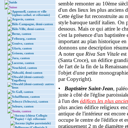
Suède
semble remonter au 10ème siècl
Suisse
d'un des lieux les plus anciens d
Appenzell, canton et ville
(églises cathol. et réformée)
Cette église fut reconstruite au 
Argovie, canton
style baroque tardif italien. On 
Bâle-Campagne, demi-canton
dessous. Mais ce qui attire le chré
Bâle-Ville, demi-canton
Berne, canton
c'est la présence d'un baptistèr
Fribourg, canton
important au plan historique en
Genève, canton
donnons une description résumée
Glaris, canton
A noter que
Riva San Vitale
est
Grisons, canton
Jura, canton
(Santa Croce), un édifice gran
Lucerne, canton
de l'art de la fin de la Renaiss
Neuchâtel, canton
l'objet d'une petite monographie
Nidwald, demi-canton
Obwald (demi-canton):
par Copyright).
Engelberg
Obwald (demi-canton): autres
•
Baptistère Saint-Jean
, paléo
lieux
St-Gall, canton
juste à côté de l'église paroissia
Schaffhouse, canton
à l'un des
édifices les plus ancie
Schwyz (Schwytz), canton
plus ancien édifice religieux e
Soleure, canton
Tessin, canton
antique de l'intérieur est encor
Ascona (chiesa Collegio
occupe le centre de l'édifice et 
Papio) + égl. réformée
Ascona (église paroissiale)
pratiquement 2 m de diamètre et
Bellinzone (Collegiale S.