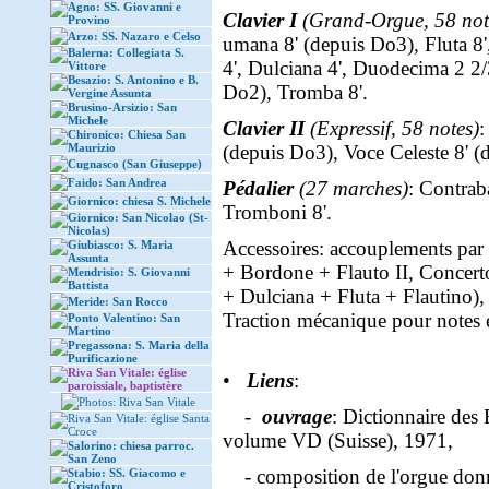
Agno: SS. Giovanni e
Clavier I
(Grand-Orgue, 58 not
Provino
Arzo: SS. Nazaro e Celso
umana 8' (depuis Do3), Fluta 8',
Balerna: Collegiata S.
4', Dulciana 4', Duodecima 2 2/
Vittore
Besazio: S. Antonino e B.
Do2), Tromba 8'.
Vergine Assunta
Brusino-Arsizio: San
Michele
Clavier II
(Expressif, 58 notes)
:
Chironico: Chiesa San
Maurizio
(depuis Do3), Voce Celeste 8' (d
Cugnasco (San Giuseppe)
Faido: San Andrea
Pédalier
(27 marches)
: Contrab
Giornico: chiesa S. Michele
Tromboni 8'.
Giornico: San Nicolao (St-
Nicolas)
Accessoires: accouplements par p
Giubiasco: S. Maria
Assunta
+ Bordone + Flauto II, Concerto
Mendrisio: S. Giovanni
Battista
+ Dulciana + Fluta + Flautino),
Meride: San Rocco
Traction mécanique pour notes e
Ponto Valentino: San
Martino
Pregassona: S. Maria della
Purificazione
Riva San Vitale: église
•
Liens
:
paroissiale, baptistère
Photos: Riva San Vitale
-
ouvrage
: Dictionnaire des 
Riva San Vitale: église Santa
Croce
volume VD (Suisse), 1971,
Salorino: chiesa parroc.
San Zeno
- composition de l'orgue donné
Stabio: SS. Giacomo e
Cristoforo