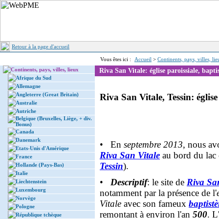
Retour à la page d'accueil
Vous êtes ici :
Accueil
>
Continents, pays, villes, li
Continents, pays, villes, lieux
Riva San Vitale: église paroissiale, bapti
Afrique du Sud
Allemagne
Angleterre (Great Britain)
Riva San Vitale, Tessin: église
Australie
Autriche
Belgique (Bruxelles, Liège, + div.
Bonus)
Canada
Danemark
• En
septembre 2013
, nous avo
Etats-Unis d'Amérique
Riva San Vitale
au bord du lac
France
Tessin
).
Hollande (Pays-Bas)
Italie
•
Descriptif
: le site de
Riva San
Liechtenstein
Luxembourg
notamment par la présence de l'
Norvège
Vitale
avec son fameux
baptistè
Pologne
remontant à environ l'an
500
. L
République tchèque