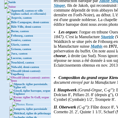
reconstruction baroque par
Jakob Sin
Suède
Singer
, fils de Jakob, qui reconstruisi
Suisse
commune dépendit de trois abbayes bén
Appenzell, canton et ville
(églises cathol. et réformée)
dernière en Forêt-Noire), au début. L'é
Argovie, canton
est d'une grande noblesse. La chapelle d
Bâle-Campagne, demi-canton
édifice baroque dont nous avons photogr
Bâle-Ville, demi-canton
Berne, canton
•
Les orgues
: l'orgue en tribune Oue
Fribourg, canton
1847)
. C'est la Manufacture
Stuetzle
(W
Genève, canton
Waldkirch se situe près de Fribourg-en
Glaris, canton
la Manufacture suisse
Mathis
en
1971
Grisons, canton
préservation du buffet. On note aussi l
Jura, canton
choeur
, à droite (au Sud). Nous ignor
Lucerne, canton
réponse ne nous a été donnée à son suje
Neuchâtel, canton
Eclaircissements obtenus en nov. 2013
Nidwald, demi-canton
Obwald (demi-canton):
Engelberg
•
Composition du grand orgue Kie
Obwald (demi-canton): autres
lieux
document envoyé par la Manufacture M
Alpnach: église paroissiale.
Eglise réf.
I
.
Hauptwerk
(Grand-Orgue, C-g''')
: 
Giswil, église baroque, orgue
Füglister
Dolcian 8', Piffaro 2f. 8' (depuis g°), O
Kerns: église St-Gall, orgue
Cymbel (Cymbale) 1/2', Trompete 8'.
Kiene
Photos: Kerns
II
.
Oberwerk
(C-g''')
: Flûte douce 8', 
Lungern, église paroissiale
Cornetto 2f. 2', Quinte 1 1/3', Scharf 
Melchtal, église de pèlerinage
Sachseln: église de