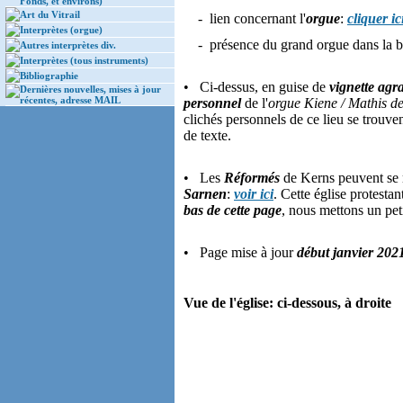
Fonds, et environs)
Art du Vitrail
- lien concernant l'
orgue
:
cliquer ic
Interprètes (orgue)
- présence du grand orgue dans la ba
Autres interprètes div.
Interprètes (tous instruments)
Bibliographie
• Ci-dessus, en guise de
vignette agr
Dernières nouvelles, mises à jour
récentes, adresse MAIL
personnel
de l'
orgue Kiene / Mathis de 
clichés personnels de ce lieu se trouve
de texte.
• Les
Réformés
de Kerns peuvent se re
Sarnen
:
voir ici
. Cette église protest
bas de cette page
, nous mettons un peti
• Page mise à jour
début janvier 202
Vue de l'église: ci-dessous, à droite