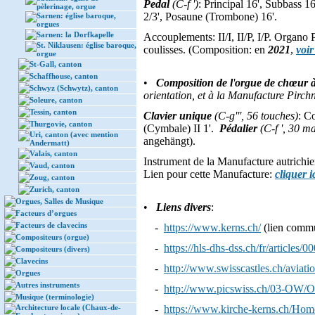
Pedal
(C-f ')
: Principal 16', Subbass 1
pèlerinage, orgue
2/3', Posaune (Trombone) 16'.
Sarnen: église baroque,
orgues
Sarnen: la Dorfkapelle
Accouplements: II/I, II/P, I/P. Organo
St. Niklausen: église baroque,
coulisses. (Composition: en
2021
,
voir
orgue
St-Gall, canton
Schaffhouse, canton
•
Composition de l
'
orgue de chœur 
Schwyz (Schwytz), canton
orientation, et à la Manufacture Pirc
Soleure, canton
Tessin, canton
Clavier unique
(C-g''', 56 touches)
: Co
Thurgovie, canton
(Cymbale) II 1'.
Pédalier
(C-f ', 30 m
Uri, canton (avec mention
angehängt).
Andermatt)
Valais, canton
Instrument de la Manufacture autrichie
Vaud, canton
Lien pour cette Manufacture:
cliquer i
Zoug, canton
Zurich, canton
Orgues, Salles de Musique
•
Liens divers
:
Facteurs d’orgues
Facteurs de clavecins
-
https://www.kerns.ch/
(lien commu
Compositeurs (orgue)
-
https://hls-dhs-dss.ch/fr/articles
Compositeurs (divers)
Clavecins
-
http://www.swisscastles.ch/aviati
Orgues
Autres instruments
-
http://www.picswiss.ch/03-OW/
Musique (terminologie)
Architecture locale (Chaux-de-
-
https://www.kirche-kerns.ch/Hom