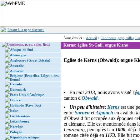
Retour à la page d'accueil
Vous êtes ici :
Accueil
>
Continents, pays, villes, li
Continents, pays, villes, lieux
Kerns: église St-Gall, orgue Kiene
Afrique du Sud
Allemagne
Eglise de Kerns (Obwald): orgue Ki
Angleterre (Great Britain)
Australie
Autriche
Belgique (Bruxelles, Liège, + div.
Bonus)
Canada
Danemark
• En
mai 2013
, nous avons visité l'
ég
Etats-Unis d'Amérique
canton d'
Obwald
.
France
Hollande (Pays-Bas)
•
Un peu d'histoire
:
Kerns
est une pe
Italie
entre
Sarnen
et
Alpnach
en aval du
l
Liechtenstein
d'Obwald fut occupée aux époques cel
Luxembourg
et alémane. Elle est mentionnée dans la
Norvège
Lenzbourg
, peu après l'an
1000
, déjà.
Pologne
romane citée déjà en
1173
. Elle fut mo
République tchèque