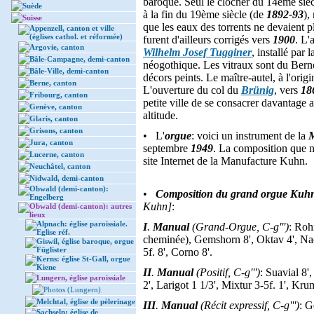
baroque. Seul le clocher du 14ème siècle
Suède
à la fin du 19ème siècle (de
1892-93
),
Suisse
que les eaux des torrents ne devaient pl
Appenzell, canton et ville
(églises cathol. et réformée)
furent d'ailleurs corrigés vers
1900
. L'
Argovie, canton
Wilhelm Josef Tugginer
, installé par 
Bâle-Campagne, demi-canton
néogothique. Les vitraux sont du Ber
Bâle-Ville, demi-canton
décors peints. Le maître-autel, à l'ori
Berne, canton
L'ouverture du col du
Brünig
, vers
18
Fribourg, canton
petite ville de se consacrer davantage 
Genève, canton
altitude.
Glaris, canton
Grisons, canton
• L'
orgue
: voici un instrument de la
M
Jura, canton
septembre
1949
. La composition que n
Lucerne, canton
site Internet de la Manufacture Kuhn.
Neuchâtel, canton
Nidwald, demi-canton
Obwald (demi-canton):
•
Composition du grand orgue Kuhn
Engelberg
Kuhn]
:
Obwald (demi-canton): autres
lieux
Alpnach: église paroissiale.
I
.
Manual
(Grand-Orgue, C-g''')
: Roh
Eglise réf.
cheminée), Gemshorn 8', Oktav 4', Nach
Giswil, église baroque, orgue
Füglister
5f. 8', Corno 8'.
Kerns: église St-Gall, orgue
Kiene
II
.
Manual
(Positif, C-g''')
: Suavial 8'
Lungern, église paroissiale
2', Larigot 1 1/3', Mixtur 3-5f. 1', K
Photos (Lungern)
Melchtal, église de pèlerinage
III
.
Manual
(Récit expressif, C-g''')
: G
Sachseln: église de