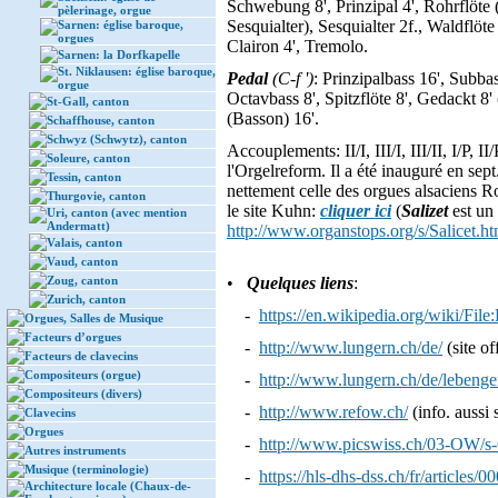
Schwebung 8', Prinzipal 4', Rohrflöte (
pèlerinage, orgue
Sesquialter), Sesquialter 2f., Waldflöte
Sarnen: église baroque,
orgues
Clairon 4', Tremolo.
Sarnen: la Dorfkapelle
St. Niklausen: église baroque,
Pedal
(C-f ')
: Prinzipalbass 16', Subbas
orgue
Octavbass 8', Spitzflöte 8', Gedackt 8' 
St-Gall, canton
(Basson) 16'.
Schaffhouse, canton
Schwyz (Schwytz), canton
Accouplements: II/I, III/I, III/II, I/P, 
Soleure, canton
l'Orgelreform. Il a été inauguré en sep
Tessin, canton
nettement celle des orgues alsaciens R
Thurgovie, canton
le site Kuhn:
cliquer ici
(
Salizet
est un
Uri, canton (avec mention
Andermatt)
http://www.organstops.org/s/Salicet.ht
Valais, canton
Vaud, canton
Zoug, canton
•
Quelques liens
:
Zurich, canton
-
https://en.wikipedia.org/wiki/File
Orgues, Salles de Musique
Facteurs d’orgues
-
http://www.lungern.ch/de/
(site off
Facteurs de clavecins
Compositeurs (orgue)
-
http://www.lungern.ch/de/lebenge
Compositeurs (divers)
-
http://www.refow.ch/
(info. aussi 
Clavecins
Orgues
-
http://www.picswiss.ch/03-OW/
Autres instruments
Musique (terminologie)
-
https://hls-dhs-dss.ch/fr/articles
Architecture locale (Chaux-de-