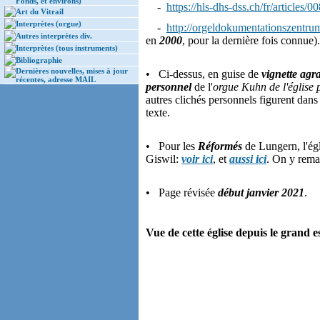
Fonds, et environs)
-
https://hls-dhs-dss.ch/fr/articles
Art du Vitrail
Interprètes (orgue)
-
http://orgeldokumentationszentru
Autres interprètes div.
en
2000
, pour la dernière fois connue)
Interprètes (tous instruments)
Bibliographie
Dernières nouvelles, mises à jour
• Ci-dessus, en guise de
vignette agr
récentes, adresse MAIL
personnel
de l'
orgue Kuhn de l'église 
autres clichés personnels figurent dans
texte.
• Pour les
Réformés
de Lungern, l'égl
Giswil:
voir ici
, et
aussi ici
. On y rema
• Page révisée
début janvier 2021
.
Vue de cette église depuis le grand e