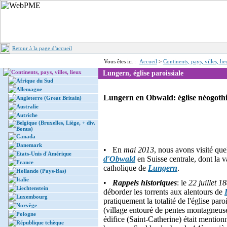
Retour à la page d'accueil
Vous êtes ici :
Accueil
>
Continents, pays, villes, li
Continents, pays, villes, lieux
Lungern, église paroissiale
Afrique du Sud
Allemagne
Lungern en Obwald: église néogoth
Angleterre (Great Britain)
Australie
Autriche
Belgique (Bruxelles, Liège, + div.
Bonus)
Canada
Danemark
• En
mai 2013
, nous avons visité qu
Etats-Unis d'Amérique
d'Obwald
en Suisse centrale, dont la va
France
catholique de
Lungern
.
Hollande (Pays-Bas)
Italie
•
Rappels historiques
: le
22 juillet 1
Liechtenstein
déborder les torrents aux alentours de
Luxembourg
pratiquement la totalité de l'église paro
Norvège
(village entouré de pentes montagneuse
Pologne
édifice (Saint-Catherine) était mentio
République tchèque