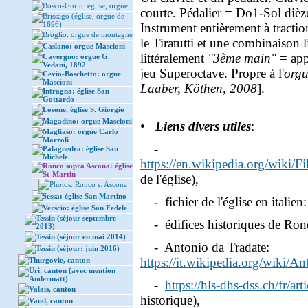
Bosco-Gurin: église, orgue
courte. Pédalier = Do1-Sol dièz
Brissago (église, orgue de
1696)
Instrument entièrement à tractio
Broglio: orgue de montagne
le Tiratutti et une combinaison 
Caslano: orgue Mascioni
littéralement
"3ème main"
= app
Cavergno: orgue G.
Vedani, 1892
jeu Superoctave. Propre à l'
orgu
Cevio-Boschetto: orgue
Mascioni
Laaber, Köthen, 2008
].
Intragna: église San
Gottardo
Losone, église S. Giorgio
Magadino: orgue Mascioni
•
Liens divers utiles
:
Magliaso: orgue Carlo
Marzoli
-
Palagnedra: église San
Michele
https://en.wikipedia.org/wiki
Ronco sopra Ascona: église
St-Martin
de l'église),
Photos: Ronco s. Ascona
Sessa: église San Martino
- fichier de l'église en italien
Verscio: église San Fedele
Tessin (séjour septembre
- édifices historiques de Ron
2013)
Tessin (séjour en mai 2014)
- Antonio da Tradate:
Tessin (séjour: juin 2016)
https://it.wikipedia.org/wiki/A
Thurgovie, canton
Uri, canton (avec mention
Andermatt)
-
https://hls-dhs-dss.ch/fr/a
Valais, canton
historique),
Vaud, canton