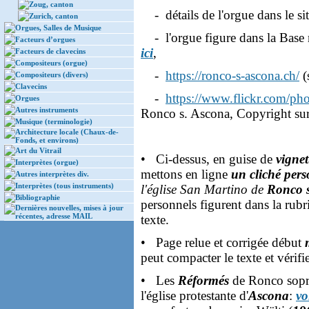
Zoug, canton
- détails de l'orgue dans le si
Zurich, canton
Orgues, Salles de Musique
- l'orgue figure dans la Base 
Facteurs d’orgues
ici
,
Facteurs de clavecins
Compositeurs (orgue)
-
https://ronco-s-ascona.ch/
(
Compositeurs (divers)
Clavecins
-
https://www.flickr.com/ph
Orgues
Autres instruments
Ronco s. Ascona, Copyright sur 
Musique (terminologie)
Architecture locale (Chaux-de-
Fonds, et environs)
Art du Vitrail
• Ci-dessus, en guise de
vignet
Interprètes (orgue)
mettons en ligne
un cliché per
Autres interprètes div.
Interprètes (tous instruments)
l'église San Martino de
Ronco 
Bibliographie
personnels figurent dans la rubr
Dernières nouvelles, mises à jour
récentes, adresse MAIL
texte.
• Page relue et corrigée début
peut compacter le texte et vérif
• Les
Réformés
de Ronco sopra
l'église protestante d'
Ascona
:
vo