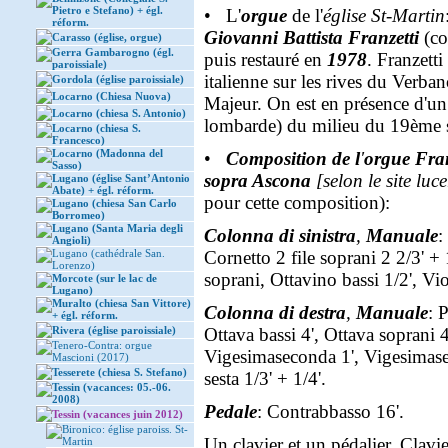
Pietro e Stefano) + égl.
• L'
orgue
de l'
église St-Martin
réform.
Giovanni Battista Franzetti
(co
Carasso (église, orgue)
Gerra Gambarogno (égl.
puis restauré en
1978
. Franzetti
paroissiale)
italienne sur les rives du Verb
Gordola (église paroissiale)
Locarno (Chiesa Nuova)
Majeur. On est en présence d'un 
Locarno (chiesa S. Antonio)
lombarde) du milieu du 19ème s
Locarno (chiesa S.
Francesco)
Locarno (Madonna del
•
Composition de l
'
orgue Fran
Sasso)
sopra Ascona
[selon le site l
Lugano (église Sant’Antonio
Abate) + égl. réform.
pour cette composition):
Lugano (chiesa San Carlo
Borromeo)
Lugano (Santa Maria degli
Colonna di sinistra
,
Manuale
:
Angioli)
Lugano (cathédrale San.
Cornetto 2 file soprani 2 2/3' 
Lorenzo)
soprani, Ottavino bassi 1/2', Vi
Morcote (sur le lac de
Lugano)
Muralto (chiesa San Vittore)
Colonna di destra
,
Manuale
: 
+ égl. réform.
Rivera (église paroissiale)
Ottava bassi 4', Ottava soprani
Tenero-Contra: orgue
Vigesimaseconda 1', Vigesimases
Mascioni (2017)
Tesserete (chiesa S. Stefano)
sesta 1/3' + 1/4'.
Tessin (vacances: 05.-06.
2008)
Pedale
: Contrabbasso 16'.
Tessin (vacances juin 2012)
Bironico: église paroiss. St-
Un clavier et un pédalier. Clav
Martin