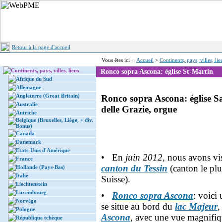
Retour à la page d'accueil
Vous êtes ici :
Accueil
>
Continents, pays, villes, li
Continents, pays, villes, lieux
Ronco sopra Ascona: église St-Martin
Afrique du Sud
Allemagne
Angleterre (Great Britain)
Ronco sopra Ascona: église S
Australie
delle Grazie, orgue
Autriche
Belgique (Bruxelles, Liège, + div.
Bonus)
Canada
Danemark
Etats-Unis d'Amérique
• En
juin 2012
, nous avons vis
France
canton du Tessin
(canton le plu
Hollande (Pays-Bas)
Italie
Suisse).
Liechtenstein
Luxembourg
•
Ronco sopra Ascona
: voici 
Norvège
se situe au bord du
lac Majeur
,
Pologne
Ascona
, avec une vue magnifiq
République tchèque