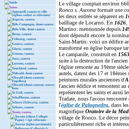
Suède
Le village comptait environ 660
Suisse
Ronco s. Ascona
formait une c
Appenzell, canton et ville
(églises cathol. et réformée)
les deux entités se séparent en
1
Argovie, canton
bailliage de Locarno. En
1626
, 
Bâle-Campagne, demi-canton
Martino: mentionnée depuis
14
Bâle-Ville, demi-canton
Berne, canton
dont dépendit encore la nomina
Fribourg, canton
Saint-Martin: voici un édifice a
Genève, canton
transformé en église baroque tar
Glaris, canton
Le campanile, construit en
156
Grisons, canton
Jura, canton
suite à la destruction de l'ancie
Lucerne, canton
l'église remonte au 19ème siècle
Neuchâtel, canton
autels, datent des 17 et 18èmes
Nidwald, demi-canton
Obwald (demi-canton):
peintures murales anciennes d'
A
Engelberg
Obwald (demi-canton): autres
l'ancien édifice et remontent au
lieux
représentent les saints et aussi 
St-Gall, canton
Schaffhouse, canton
Tradate, nous l'avons rencontré 
Schwyz (Schwytz), canton
l'
église de Palagnedra
, dans le
Soleure, canton
magnifique
Oratoire de la Mad
Tessin, canton
Ascona (chiesa Collegio
village de Ronco. Le décor peint
Papio) + égl. réformée
particulièrement riche et intéres
Ascona (église paroissiale)
Bellinzone (Collegiale S.