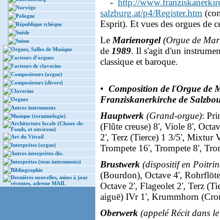
-
http://www.franziskanerkir
Norvège
salzburg.at/p4/Register.htm
(com
Pologne
Esprit). Et vues des orgues de c
République tchèque
Suède
Le
Marienorgel
(Orgue de Mar
Suisse
de
1989
. Il s'agit d'un instrume
Orgues, Salles de Musique
Facteurs d’orgues
classique et baroque.
Facteurs de clavecins
Compositeurs (orgue)
Compositeurs (divers)
•
Composition de l
'
Orgue de 
Clavecins
Franziskanerkirche de Salzbo
Orgues
Autres instruments
Hauptwerk
(Grand-orgue)
: Pri
Musique (terminologie)
Architecture locale (Chaux-de-
(Flûte creuse) 8', Viole 8', Octa
Fonds, et environs)
2', Terz (Tierce) 1 3/5', Mixtur 
Art du Vitrail
Interprètes (orgue)
Trompete 16', Trompete 8', Tro
Autres interprètes div.
Interprètes (tous instruments)
Brustwerk
(dispositif en Poitrin
Bibliographie
(Bourdon), Octave 4', Rohrflöte 
Dernières nouvelles, mises à jour
récentes, adresse MAIL
Octave 2', Flageolet 2', Terz (Ti
aiguë) IVr 1', Krummhorn (Cro
Oberwerk
(appelé Récit dans le 