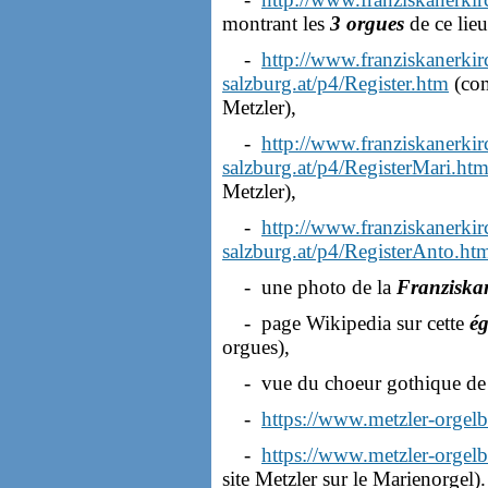
montrant les
3 orgues
de ce lieu
-
http://www.franziskanerkir
salzburg.at/p4/Register.htm
(co
Metzler),
-
http://www.franziskanerkir
salzburg.at/p4/RegisterMari.ht
Metzler),
-
http://www.franziskanerkir
salzburg.at/p4/RegisterAnto.ht
- une photo de la
Franziska
- page Wikipedia sur cette
ég
orgues),
- vue du choeur gothique de 
-
https://www.metzler-orgelb
-
https://www.metzler-orgelb
site Metzler sur le Marienorgel).