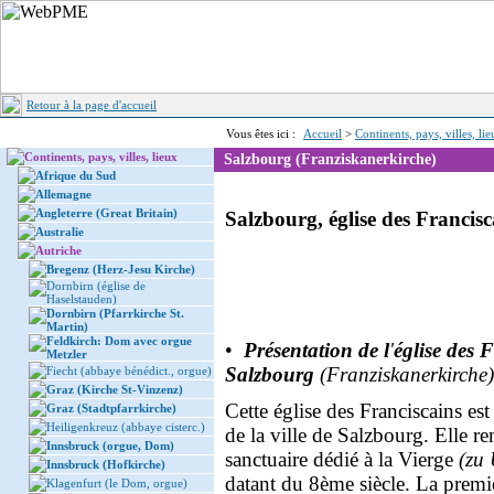
Retour à la page d'accueil
Vous êtes ici :
Accueil
>
Continents, pays, villes, li
Continents, pays, villes, lieux
Salzbourg (Franziskanerkirche)
Afrique du Sud
Allemagne
Angleterre (Great Britain)
Salzbourg, église des Francisc
Australie
Autriche
Bregenz (Herz-Jesu Kirche)
Dornbirn (église de
Haselstauden)
Dornbirn (Pfarrkirche St.
Martin)
Feldkirch: Dom avec orgue
•
Présentation de l
'
église des 
Metzler
Salzbourg
(Franziskanerkirche)
Fiecht (abbaye bénédict., orgue)
Graz (Kirche St-Vinzenz)
Cette église des Franciscains est
Graz (Stadtpfarrkirche)
Heiligenkreuz (abbaye cisterc.)
de la ville de Salzbourg. Elle r
Innsbruck (orgue, Dom)
sanctuaire dédié à la Vierge
(zu
Innsbruck (Hofkirche)
datant du 8ème siècle. La prem
Klagenfurt (le Dom, orgue)