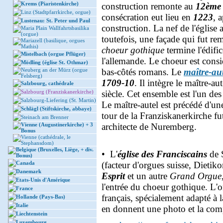
Krems (Piaristenkirche)
construction remonte au
12ème 
Linz (Stadtpfarrkirche, orgue)
consécration eut lieu en
1223
, 
Lustenau: St. Peter und Paul
construction. La nef de l'église 
Maria Plain Wallfahrtsbasilika
(orgue)
toutefois, une façade qui fut re
Mariazell (basilique, orgues
Mathis)
choeur gothique
termine l'édifi
Mistelbach (orgue Pflüger)
l'allemande. Le choeur est consi
Mödling (église St. Othmar)
Neuberg an der Mürz (orgue
bas-côtés romans. Le
maître-au
Felsberg)
1709-10
. Il intègre le maître-au
Salzbourg, cathédrale
Salzbourg (Franziskanerkirche)
siècle. Cet ensemble est l'un des
Salzbourg-Liefering (St. Martin)
Le maître-autel est précédé d'un
Schlägl (Stiftskirche, abbaye)
tour de la Franziskanerkirche fu
Steinach am Brenner
Vienne (Augustinerkirche) + 3
architecte de Nuremberg.
Bonus
Vienne (cathédrale, le
Stephansdom)
Belgique (Bruxelles, Liège, + div.
• L'
église des Franciscains
de 
Bonus)
Canada
(facteur d'orgues suisse, Dietiko
Danemark
Esprit
et un autre
Grand Orgue
Etats-Unis d'Amérique
l'entrée du choeur gothique. L
France
français, spécialement adapté 
Hollande (Pays-Bas)
Italie
en donnent une photo et la com
Liechtenstein
Luxembourg