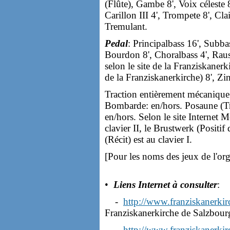
(Flûte), Gambe 8', Voix céleste 8
Carillon III 4', Trompete 8', Cl
Tremulant.
Pedal
: Principalbass 16', Subba
Bourdon 8', Choralbass 4', Rau
selon le site de la Franziskaner
de la Franziskanerkirche) 8', Zi
Traction entièrement mécanique. A
Bombarde: en/hors. Posaune (T
en/hors. Selon le site Internet 
clavier II, le Brustwerk (Positif 
(Récit) est au clavier I.
[Pour les noms des jeux de l'or
•
Liens Internet à consulter
:
-
http://www.franziskanerkirc
Franziskanerkirche de Salzbour
-
http://www.franziskanerkir