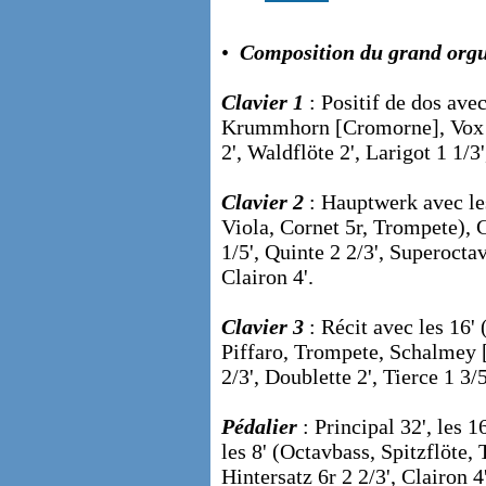
•
Composition du grand orgu
Clavier 1
: Positif de dos ave
Krummhorn [Cromorne], Vox hu
2', Waldflöte 2', Larigot 1 1/
Clavier 2
: Hauptwerk avec les
Viola, Cornet 5r, Trompete), G
1/5', Quinte 2 2/3', Superocta
Clairon 4'.
Clavier 3
: Récit avec les 16'
Piffaro, Trompete, Schalmey [
2/3', Doublette 2', Tierce 1 3/
Pédalier
: Principal 32', les 
les 8' (Octavbass, Spitzflöte,
Hintersatz 6r 2 2/3', Clairon 4