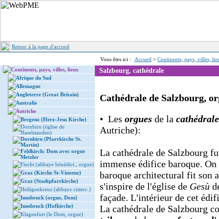
Retour à la page d'accueil
Vous êtes ici :
Accueil
>
Continents, pays, villes, li
Continents, pays, villes, lieux
Salzbourg, cathédrale
Afrique du Sud
Allemagne
Angleterre (Great Britain)
Cathédrale de Salzbourg, or
Australie
Autriche
• Les
orgues
de la
cathédrale
Bregenz (Herz-Jesu Kirche)
Dornbirn (église de
Autriche):
Haselstauden)
Dornbirn (Pfarrkirche St.
Martin)
La cathédrale de Salzbourg fut
Feldkirch: Dom avec orgue
Metzler
immense édifice baroque. On es
Fiecht (abbaye bénédict., orgue)
Graz (Kirche St-Vinzenz)
baroque architectural fit son 
Graz (Stadtpfarrkirche)
s'inspire de l'église de
Gesù
d
Heiligenkreuz (abbaye cisterc.)
façade. L'intérieur de cet édi
Innsbruck (orgue, Dom)
Innsbruck (Hofkirche)
La cathédrale de Salzbourg co
Klagenfurt (le Dom, orgue)