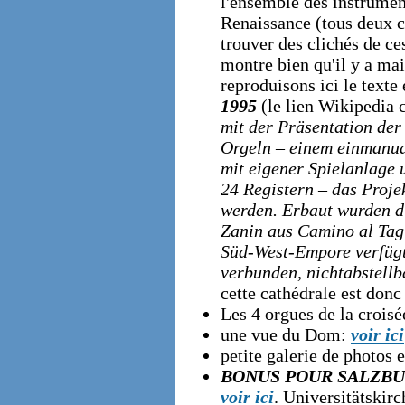
l'ensemble des instrument
Renaissance (tous deux co
trouver des clichés de ce
montre bien qu'il y a mai
reproduisons ici le text
1995
(le lien Wikipedia 
mit der Präsentation der 
Orgeln – einem einmanua
mit eigener Spielanlage 
24 Registern – das Proj
werden. Erbaut wurden d
Zanin aus Camino al Tag
Süd-West-Empore verfügt
verbunden, nichtabstell
cette cathédrale est donc
Les 4 orgues de la croisé
une vue du Dom:
voir ici
petite galerie de photos 
BONUS POUR SALZB
voir ici
. Universitätskir