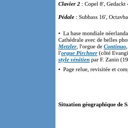
Clavier 2
: Copel 8', Gedackt 4
Pédale
: Subbass 16', Octavbas
• La base mondiale néerlanda
Cathédrale avec de belles phot
Metzler
, l'orgue de
Continuo
l'
orgue Pirchner
(côté Evangil
style vénitien
par F. Zanin (19
• Page relue, revisitée et co
Situation géographique de Sa