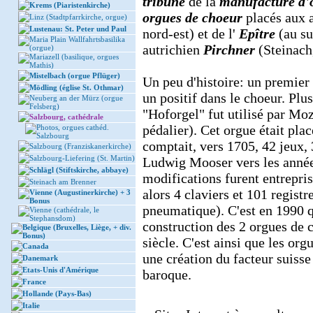
tribune
de la
manufacture d'
Krems (Piaristenkirche)
orgues de choeur
placés aux a
Linz (Stadtpfarrkirche, orgue)
Lustenau: St. Peter und Paul
nord-est) et de l'
Epître
(au su
Maria Plain Wallfahrtsbasilika
autrichien
Pirchner
(Steinach
(orgue)
Mariazell (basilique, orgues
Mathis)
Mistelbach (orgue Pflüger)
Un peu d'histoire: un premier 
Mödling (église St. Othmar)
un positif dans le choeur. Plu
Neuberg an der Mürz (orgue
Felsberg)
"Hoforgel" fut utilisé par Moz
Salzbourg, cathédrale
pédalier). Cet orgue était pla
Photos, orgues cathéd.
Salzbourg
comptait, vers 1705, 42 jeux, 
Salzbourg (Franziskanerkirche)
Salzbourg-Liefering (St. Martin)
Ludwig Mooser vers les année
Schlägl (Stiftskirche, abbaye)
modifications furent entrepri
Steinach am Brenner
alors 4 claviers et 101 regist
Vienne (Augustinerkirche) + 3
Bonus
pneumatique). C'est en 1990 qu
Vienne (cathédrale, le
Stephansdom)
construction des 2 orgues de 
Belgique (Bruxelles, Liège, + div.
Bonus)
siècle. C'est ainsi que les org
Canada
une création du facteur suisse
Danemark
Etats-Unis d'Amérique
baroque.
France
Hollande (Pays-Bas)
Italie