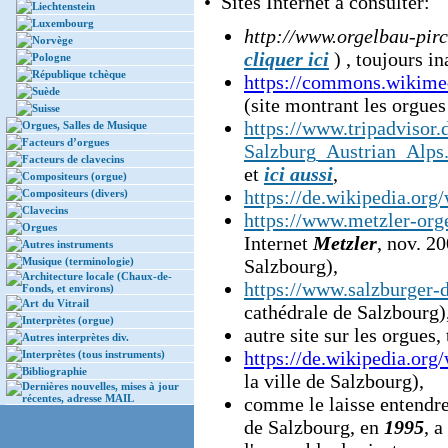
• Sites Internet à consulter:
Liechtenstein
Luxembourg
http://www.orgelbau-pir
Norvège
cliquer ici
) , toujours in
Pologne
République tchèque
https://commons.wikime
Suède
(site montrant les orgues
Suisse
https://www.tripadvisor
Orgues, Salles de Musique
Facteurs d’orgues
Salzburg_Austrian_Alps
Facteurs de clavecins
et
ici aussi
,
Compositeurs (orgue)
https://de.wikipedia.or
Compositeurs (divers)
Clavecins
https://www.metzler-org
Orgues
Internet
Metzler
, nov. 2
Autres instruments
Musique (terminologie)
Salzbourg),
Architecture locale (Chaux-de-
https://www.salzburger-
Fonds, et environs)
Art du Vitrail
cathédrale de Salzbourg)
Interprètes (orgue)
autre site sur les orgues
Autres interprètes div.
https://de.wikipedia.org
Interprètes (tous instruments)
Bibliographie
la ville de Salzbourg),
Dernières nouvelles, mises à jour
récentes, adresse MAIL
comme le laisse entendr
de Salzbourg, en
1995
, 