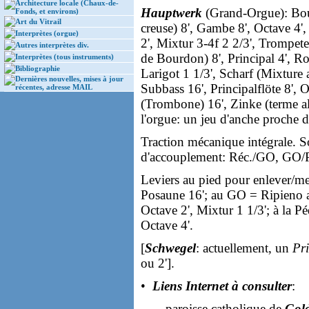
Architecture locale (Chaux-de-
Hauptwerk
(Grand-Orgue): Bour
Fonds, et environs)
Art du Vitrail
creuse) 8', Gambe 8', Octave 4', 
Interprètes (orgue)
2', Mixtur 3-4f 2 2/3', Trompet
Autres interprètes div.
de Bourdon) 8', Principal 4', Ro
Interprètes (tous instruments)
Bibliographie
Larigot 1 1/3', Scharf (Mixture 
Dernières nouvelles, mises à jour
Subbass 16', Principalflöte 8', 
récentes, adresse MAIL
(Trombone) 16', Zinke (terme a
l'orgue: un jeu d'anche proche d
Traction mécanique intégrale. S
d'accouplement: Réc./GO, GO/P
Leviers au pied pour enlever/me
Posaune 16'; au GO = Ripieno av
Octave 2', Mixtur 1 1/3'; à la Pé
Octave 4'.
[
Schwegel
: actuellement, un
Pri
ou 2'].
•
Liens Internet à consulter
:
- paroisse catholique de
Gol