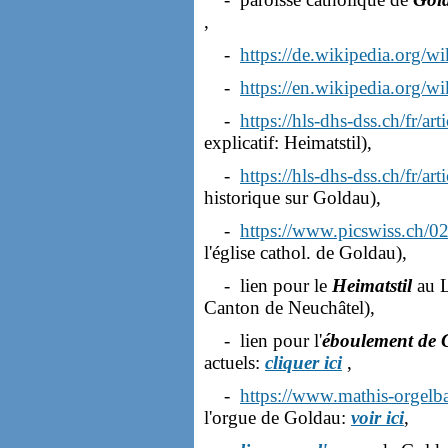
,
-
https://de.wikipedia.org/w
-
https://en.wikipedia.org/w
-
https://hls-dhs-dss.ch/fr/a
explicatif: Heimatstil),
-
https://hls-dhs-dss.ch/fr/a
historique sur Goldau),
-
https://www.picswiss.ch/0
l'église cathol. de Goldau),
- lien pour le
Heimatstil
au L
Canton de Neuchâtel),
- lien pour l'
éboulement de 
actuels:
cliquer ici
,
-
https://www.mathis-orgelb
l'orgue de Goldau:
voir ici
,