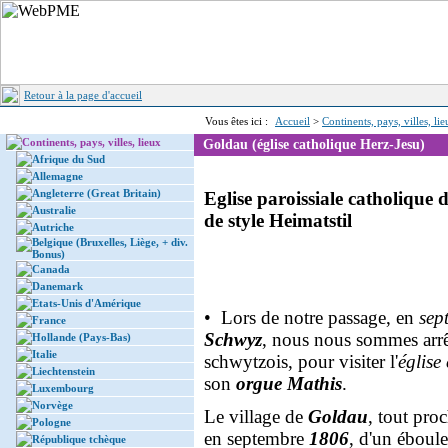
Retour à la page d'accueil
Vous êtes ici :
Accueil
>
Continents, pays, villes, li
Continents, pays, villes, lieux
Goldau (église catholique Herz-Jesu)
Afrique du Sud
Allemagne
Angleterre (Great Britain)
Eglise paroissiale catholique
Australie
de style Heimatstil
Autriche
Belgique (Bruxelles, Liège, + div.
Bonus)
Canada
Danemark
Etats-Unis d'Amérique
• Lors de notre passage, en
sep
France
Schwyz
, nous nous sommes arr
Hollande (Pays-Bas)
Italie
schwytzois, pour visiter l'
église
Liechtenstein
son
orgue Mathis
.
Luxembourg
Norvège
Le village de
Goldau
, tout proc
Pologne
en septembre
1806
, d'un éboul
République tchèque