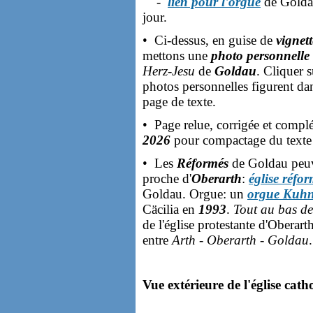
-
lien pour l'orgue
de Goldau
jour.
• Ci-dessus, en guise de
vignet
mettons une
photo personnelle
Herz-Jesu
de
Goldau
. Cliquer s
photos personnelles figurent dan
page de texte.
• Page relue, corrigée et compl
2026
pour compactage du texte e
• Les
Réformés
de Goldau peuven
proche d'
Oberarth
:
église réfo
Goldau. Orgue: un
orgue Kuh
Cäcilia en
1993
.
Tout au bas de
de l'église protestante d'Oberart
entre
Arth - Oberarth - Goldau
.
Vue extérieure de l'église cath