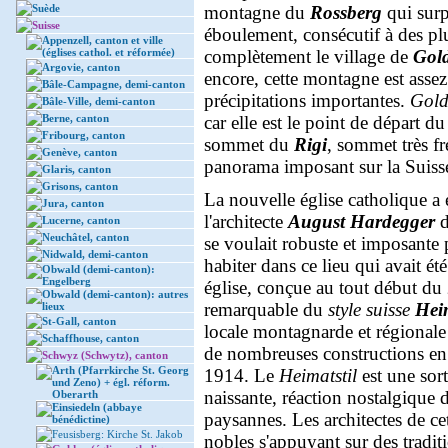
Suède
montagne du
Rossberg
qui surp
Suisse
éboulement, consécutif à des plu
Appenzell, canton et ville
(églises cathol. et réformée)
complètement le village de
Gol
Argovie, canton
encore, cette montagne est asse
Bâle-Campagne, demi-canton
précipitations importantes.
Gol
Bâle-Ville, demi-canton
Berne, canton
car elle est le point de départ
Fribourg, canton
sommet du
Rigi
, sommet très fr
Genève, canton
panorama imposant sur la Suisse
Glaris, canton
Grisons, canton
La nouvelle église catholique a
Jura, canton
l'architecte
August Hardegger
d
Lucerne, canton
Neuchâtel, canton
se voulait robuste et imposante
Nidwald, demi-canton
habiter dans ce lieu qui avait ét
Obwald (demi-canton):
Engelberg
église, conçue au tout début du
Obwald (demi-canton): autres
remarquable du
style suisse
Heim
lieux
St-Gall, canton
locale montagnarde et régionale 
Schaffhouse, canton
de nombreuses constructions en 
Schwyz (Schwytz), canton
Arth (Pfarrkirche St. Georg
1914. Le
Heimatstil
est une sort
und Zeno) + égl. réform.
naissante, réaction nostalgique 
Oberarth
Einsiedeln (abbaye
paysannes. Les architectes de c
bénédictine)
Feusisberg: Kirche St. Jakob
nobles s'appuyant sur des traditi