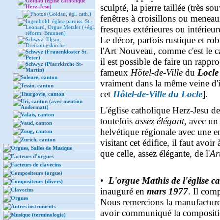
Goldau (église catholique
sculpté, la pierre taillée (très sou
Herz-Jesu)
Photos (Goldau, égl. cath.)
fenêtres à croisillons ou meneau
Ingenbohl: église paroiss. St.-
Leonard, Orgue Metzler (+égl.
fresques extérieures ou intérieu
réform. Brunnen)
Le décor, parfois rustique et rob
Schwyz: Illgau,
Dreikönigskirche
l'Art Nouveau, comme c'est le c
Schwyz (Frauenkloster St.
Peter)
il est possible de faire un rappr
Schwyz (Pfarrkirche St-
Martin)
fameux
Hôtel-de-Ville
du
Locle
Soleure, canton
vraiment dans la même veine d'in
Tessin, canton
cet
Hôtel-de-Ville du Locle
].
Thurgovie, canton
Uri, canton (avec mention
Andermatt)
L'église catholique Herz-Jesu d
Valais, canton
toutefois
assez élégant
, avec un
Vaud, canton
helvétique régionale avec une 
Zoug, canton
Zurich, canton
visitant cet édifice, il faut avoir
Orgues, Salles de Musique
que celle, assez élégante, de l'
Ar
Facteurs d’orgues
Facteurs de clavecins
Compositeurs (orgue)
•
L'orgue Mathis de l'église c
Compositeurs (divers)
inauguré en
mars 1977
. Il com
Clavecins
Orgues
Nous remercions la manufactur
Autres instruments
avoir communiqué la compositio
Musique (terminologie)