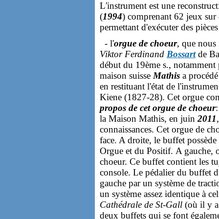
L'instrument est une reconstruc
(
1994
) comprenant 62 jeux sur 
permettant d'exécuter des pièce
- l'
orgue de choeur
, que nous 
Viktor Ferdinand
Bossart
de Ba
début du 19ème s., notamment
maison suisse
Mathis
a procédé 
en restituant l'état de l'instrum
Kiene (1827-28). Cet orgue comp
propos de cet orgue de choeur
la Maison Mathis, en juin
2011
connaissances. Cet orgue de ch
face. A droite, le buffet possèd
Orgue et du Positif. A gauche, 
choeur. Ce buffet contient les t
console. Le pédalier du buffet 
gauche par un système de tracti
un système assez identique à cel
Cathédrale de St-Gall
(où il y a
deux buffets qui se font égaleme