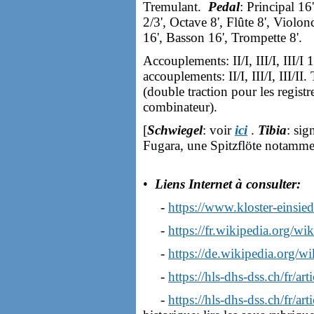
Tremulant.
Pedal
: Principal 16
2/3', Octave 8', Flûte 8', Violon
16', Basson 16', Trompette 8'.
Accouplements: II/I, III/I, III/I 16
accouplements: II/I, III/I, III/I
(double traction pour les regist
combinateur).
[
Schwiegel
: voir
ici
.
Tibia
: sig
Fugara, une Spitzflöte notamme
•
Liens Internet à consulter:
-
https://www.kloster-einsied
-
https://fr.wikipedia.org/wi
-
https://de.wikipedia.org/wi
-
https://hls-dhs-dss.ch/fr/a
-
https://hls-dhs-dss.ch/fr/a