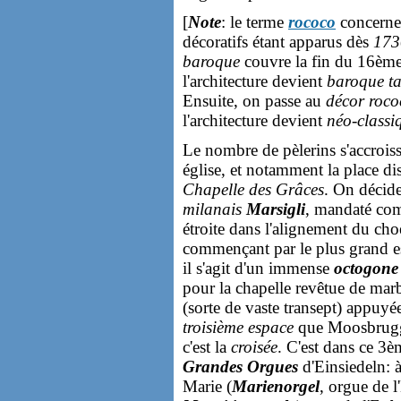
[
Note
: le terme
rococo
concerne 
décoratifs étant apparus dès
173
baroque
couvre la fin du 16ème s
l'architecture devient
baroque ta
Ensuite, on passe au
décor roco
l'architecture devient
néo-classi
Le nombre de pèlerins s'accroissa
église, et notamment la place di
Chapelle des Grâces
. On décid
milanais
Marsigli
, mandaté com
étroite dans l'alignement du cho
commençant par le plus grand es
il s'agit d'un immense
octogone
pour la chapelle revêtue de marb
(sorte de vaste transept) appuy
troisième espace
que Moosbrugge
c'est la
croisée
. C'est dans ce 3è
Grandes Orgues
d'Einsiedeln: à
Marie (
Marienorgel
, orgue de l