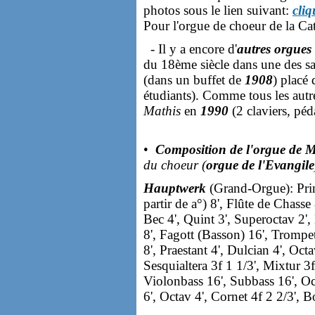
photos sous le lien suivant:
cliq
Pour l'orgue de choeur de la Ca
- Il y a encore d'
autres orgues
du 18ème siècle dans une des sa
(dans un buffet de
1908
) placé
étudiants). Comme tous les autres
Mathis
en
1990
(2 claviers, péd
•
Composition de l'orgue de M
du choeur (
orgue de l'Evangile
Hauptwerk
(Grand-Orgue): Princ
partir de a°) 8', Flûte de Chasse
Bec 4', Quint 3', Superoctav 2',
8', Fagott (Basson) 16', Trompe
8', Praestant 4', Dulcian 4', Octa
Sesquialtera 3f 1 1/3', Mixtur 
Violonbass 16', Subbass 16', Oc
6', Octav 4', Cornet 4f 2 2/3', 