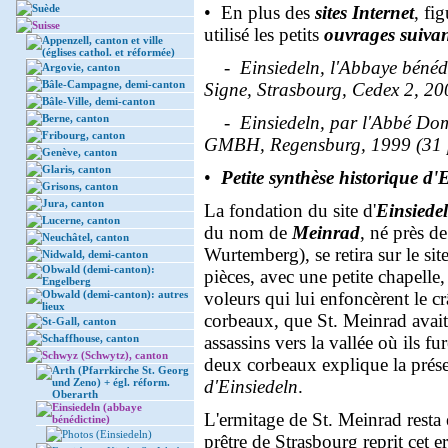
Suède
• En plus des
sites Internet
, fi
Suisse
utilisé les petits
ouvrages suivan
Appenzell, canton et ville
(églises cathol. et réformée)
-
Einsiedeln, l'Abbaye bénéd
Argovie, canton
Bâle-Campagne, demi-canton
Signe, Strasbourg, Cedex 2, 20
Bâle-Ville, demi-canton
Berne, canton
-
Einsiedeln, par l'Abbé Dom
Fribourg, canton
GMBH, Regensburg, 1999 (31 
Genève, canton
Glaris, canton
•
Petite synthèse historique d'
Grisons, canton
Jura, canton
La fondation du site d'
Einsiede
Lucerne, canton
du nom de
Meinrad
, né près 
Neuchâtel, canton
Wurtemberg), se retira sur le si
Nidwald, demi-canton
Obwald (demi-canton):
pièces, avec une petite chapelle, 
Engelberg
Obwald (demi-canton): autres
voleurs qui lui enfoncèrent le 
lieux
corbeaux, que St. Meinrad avait 
St-Gall, canton
Schaffhouse, canton
assassins vers la vallée où ils f
Schwyz (Schwytz), canton
deux corbeaux explique la prése
Arth (Pfarrkirche St. Georg
und Zeno) + égl. réform.
d'Einsiedeln
.
Oberarth
Einsiedeln (abbaye
L'ermitage de St. Meinrad rest
bénédictine)
Photos (Einsiedeln)
prêtre de Strasbourg reprit cet e