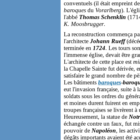
conventuels (il était empreint d
baroques
du
Vorarlberg
). L'égl
l'abbé
Thomas Schenklin
(1714
K. Moosbrugger
.
La reconstruction commença par
l'architecte
Johann Rueff
(décéd
terminée en
1724
. Les tours so
l'immense église, devait être gr
L'architecte de cette place est
mi
la Chapelle Sainte fut dérivée, 
satisfaire le grand nombre de pè
Les bâtiments
baroques
-
baroqu
eut l'invasion française, suite à
soldats sous les ordres du géné
et moines durent fuirent en empo
troupes françaises se livrèrent à
Heureusement, la statue de
Notr
échangée contre un faux, fut mise
pouvoir de
Napoléon
, les acti
dégâts importants avaient été ac