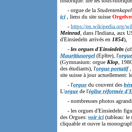
historique: lire les sous-rubrique
- orgue de la
Studentenkapel
ici
, liens du site suisse
Orgelve
-
https://en.wikipedia.org/
Meinrad
, dans l'Indiana, aux 
d'Einsiedeln arrivés en
1854
),
-
les orgues d
'
Einsiedeln
(a
Mauritiusorgel
(Epître), l'
orgue
(Gymnasium: orgue
Klop
, 1980
des étudiants), l'
orgue portatif
,
site suisse à jour actuellement: l
- l'
orgue
du couvent des
bén
L'
orgue
de l'
église réformée d'
- nombreuses photos agrandis
- les orgues d'Einsiedeln figu
des Orgues:
voir ici
(tableau: le
cliquable et ouvre la monograph