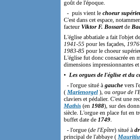
goût de l'époque.
- puis vient le
choeur supérie
C'est dans cet espace, notamment
facteur
Viktor F. Bossart
de
Ba
L'église abbatiale a fait l'objet
1941-55
pour les façades,
1976
1983-85
pour le choeur supérieu
L'église fut donc consacrée en 
dimensions impressionnantes et
•
Les orgues de l'église et du
- l'orgue situé à
gauche
vers l'
(
Marienorgel
), ou
orgue de l'
claviers et pédalier. C'est une r
Mathis
(en
1988
), sur des donn
siècle. L'orgue en place fut en t
buffet date de
1749
.
- l'orgue (
de l'Epître
) situé à
dr
principal de l'abbaye (
Mauritiu