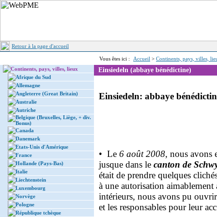
Retour à la page d'accueil
Vous êtes ici :
Accueil
>
Continents, pays, villes, li
Continents, pays, villes, lieux
Einsiedeln (abbaye bénédictine)
Afrique du Sud
Allemagne
Angleterre (Great Britain)
Einsiedeln: abbaye bénédicti
Australie
Autriche
Belgique (Bruxelles, Liège, + div.
Bonus)
Canada
Danemark
Etats-Unis d'Amérique
• Le
6 août 2008
, nous avons 
France
jusque dans le
canton de Schw
Hollande (Pays-Bas)
Italie
était de prendre quelques cliché
Liechtenstein
à une autorisation aimablement 
Luxembourg
intérieurs, nous avons pu ouvrir
Norvège
Pologne
et les responsables pour leur acc
République tchèque