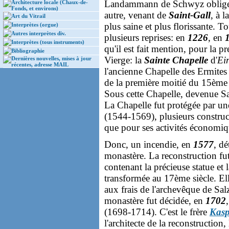
Landammann de Schwyz obligea
Architecture locale (Chaux-de-
Fonds, et environs)
autre, venant de
Saint-Gall
, à 
Art du Vitrail
plus saine et plus florissante. T
Interprètes (orgue)
Autres interprètes div.
plusieurs reprises: en
1226
, en
Interprètes (tous instruments)
qu'il est fait mention, pour la p
Bibliographie
Vierge: la
Sainte Chapelle
d'
Ei
Dernières nouvelles, mises à jour
récentes, adresse MAIL
l'ancienne Chapelle des Ermites 
de la première moitié du 15ème 
Sous cette Chapelle, devenue Sa
La Chapelle fut protégée par u
(1544-1569), plusieurs construct
que pour ses activités économiq
Donc, un incendie, en
1577
, dé
monastère. La reconstruction fu
contenant la précieuse statue et l
transformée au 17ème siècle. El
aux frais de l'archevêque de Sa
monastère fut décidée, en
1702
(1698-1714). C'est le frère
Kasp
l'architecte de la reconstructio