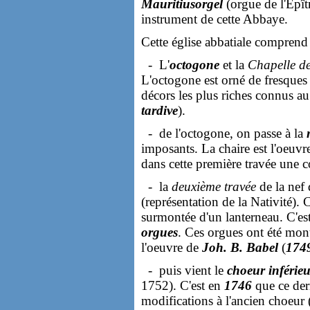
Mauritiusorgel
(orgue de l'Epîtr
instrument de cette Abbaye.
Cette église abbatiale comprend 
- L'
octogone
et la
Chapelle de
L'octogone est orné de fresques 
décors les plus riches connus a
tardive
).
- de l'octogone, on passe à la
imposants. La chaire est l'oeuvre
dans cette première travée une 
- la
deuxième travée
de la nef
(représentation de la Nativité). 
surmontée d'un lanterneau. C'est
orgues
. Ces orgues ont été mon
l'oeuvre de
Joh. B. Babel
(
174
- puis vient le
choeur inférieu
1752). C'est en
1746
que ce dern
modifications à l'ancien choeur 