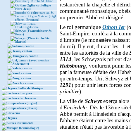
Feusisberg: Kirche St. Jakob
restaurèrent la chapelle et défri
Goldau (église catholique
Herz-Jesu)
communauté monastique, obéiss
Ingenbohl: église paroiss. St.-
Leonard, Orgue Metzler (+égl.
un premier Abbé est désigné.
réform. Brunnen)
Schwyz: Illgau,
Le roi germanique
Othon Ier
(
Dreikönigskirche
Schwyz (Frauenkloster St.
Saint-Empire, conféra à la comm
Peter)
Schwyz (Pfarrkirche St-
d'Empire (le monastère naissant e
Martin)
du roi). Il y eut, durant les 11 e
Soleure, canton
Tessin, canton
entre les autorités de la ville de
Thurgovie, canton
1314
, les Schwyzois prirent d'as
Uri, canton (avec mention
Andermatt)
Habsbourg
, voulurent punir le
Valais, canton
par la fameuse défaite des Hab
Vaud, canton
qu'entre-temps, Uri, Schwyz et 
Zoug, canton
Zurich, canton
1291
) pour unir leurs forces c
Orgues, Salles de Musique
primitive
).
Facteurs d’orgues
Facteurs de clavecins
La ville de
Schwyz
exerça alors 
Compositeurs (orgue)
d'
Einsiedeln
. Dès le 13ème siècl
Compositeurs (divers)
Abbé permit à Einsiedeln d'acquér
Clavecins
Orgues
l'abbaye étaient entre les mains 
Autres instruments
situation n'était pas favorable à
Musique (terminologie)