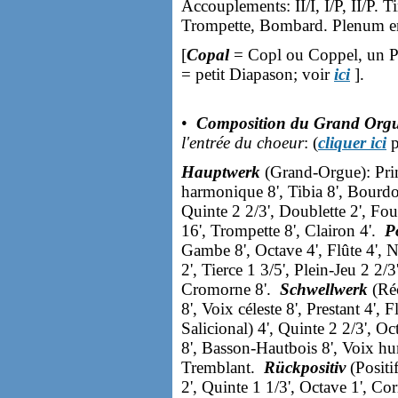
Accouplements: II/I, I/P, II/P.
Trompette, Bombard. Plenum en
[
Copal
= Copl ou Coppel, un Pr
= petit Diapason; voir
ici
].
•
Composition du Grand Orgue
l'entrée du choeur
: (
cliquer ici
p
Hauptwerk
(Grand-Orgue): Prin
harmonique 8', Tibia 8', Bourdon 
Quinte 2 2/3', Doublette 2', Fou
16', Trompette 8', Clairon 4'.
Po
Gambe 8', Octave 4', Flûte 4', 
2', Tierce 1 3/5', Plein-Jeu 2 2/
Cromorne 8'.
Schwellwerk
(Réc
8', Voix céleste 8', Prestant 4', 
Salicional) 4', Quinte 2 2/3', O
8', Basson-Hautbois 8', Voix hum
Tremblant.
Rückpositiv
(Positi
2', Quinte 1 1/3', Octave 1', Cor