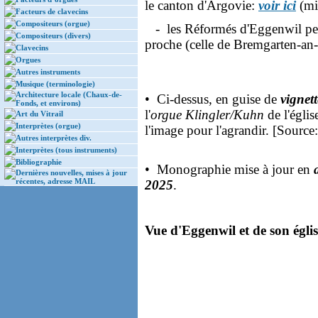
le canton d'Argovie:
voir ici
(mi
Facteurs de clavecins
Compositeurs (orgue)
- les Réformés d'Eggenwil peuv
Compositeurs (divers)
proche (celle de Bremgarten-an
Clavecins
Orgues
Autres instruments
Musique (terminologie)
Architecture locale (Chaux-de-
• Ci-dessus, en guise de
vignett
Fonds, et environs)
l'
orgue Klingler/Kuhn
de l'églis
Art du Vitrail
Interprètes (orgue)
l'image pour l'agrandir. [Source
Autres interprètes div.
Interprètes (tous instruments)
Bibliographie
• Monographie mise à jour en
Dernières nouvelles, mises à jour
récentes, adresse MAIL
2025
.
Vue d'Eggenwil et de son églis