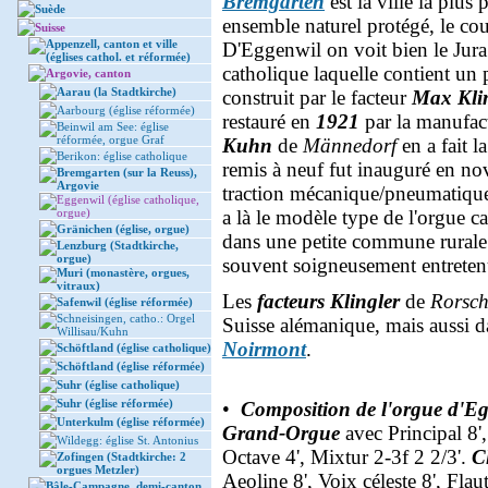
Bremgarten
est la ville la plus
Suède
ensemble naturel protégé, le cou
Suisse
Appenzell, canton et ville
D'Eggenwil on voit bien le Jura e
(églises cathol. et réformée)
catholique laquelle contient un 
Argovie, canton
Aarau (la Stadtkirche)
construit par le facteur
Max Kli
Aarbourg (église réformée)
restauré en
1921
par la manufac
Beinwil am See: église
réformée, orgue Graf
Kuhn
de
Männedorf
en a fait l
Berikon: église catholique
remis à neuf fut inauguré en nov
Bremgarten (sur la Reuss),
Argovie
traction mécanique/pneumatique
Eggenwil (église catholique,
orgue)
a là le modèle type de l'orgue 
Gränichen (église, orgue)
dans une petite commune rurale.
Lenzburg (Stadtkirche,
orgue)
souvent soigneusement entreten
Muri (monastère, orgues,
vitraux)
Les
facteurs Klingler
de
Rorsc
Safenwil (église réformée)
Schneisingen, catho.: Orgel
Suisse alémanique, mais aussi d
Willisau/Kuhn
Noirmont
.
Schöftland (église catholique)
Schöftland (église réformée)
Suhr (église catholique)
Suhr (église réformée)
•
Composition de l'orgue d'E
Unterkulm (église réformée)
Grand-Orgue
avec Principal 8'
Wildegg: église St. Antonius
Octave 4', Mixtur 2-3f 2 2/3'.
C
Zofingen (Stadtkirche: 2
orgues Metzler)
Aeoline 8', Voix céleste 8', Fla
Bâle-Campagne, demi-canton