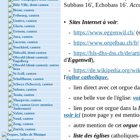
Subbass 16', Echobass 16'.
Acc
Bâle-Ville, demi-canton
Berne, canton
Fribourg, canton
Genève, canton
•
Sites Internet à voir
:
Glaris, canton
-
https://www.eggenwil.ch/
(s
Grisons, canton
Jura, canton
-
https://www.orgelbau.ch/fr/
Lucerne, canton
Neuchâtel, canton
-
https://hls-dhs-dss.ch/de/a
Nidwald, demi-canton
Obwald (demi-canton):
d'
Eggenwil
),
Engelberg
Obwald (demi-canton): autres
lieux
-
https://de.wikipedia.org/wi
St-Gall, canton
l'
église catholique
,
Schaffhouse, canton
Schwyz (Schwytz), canton
- lien direct avec cet orgue da
Soleure, canton
Tessin, canton
- une belle vue de l'église:
voi
Thurgovie, canton
Uri, canton (avec mention
- lien pour cet orgue dans la
Andermatt)
Valais, canton
voir ici
(notre page y est menti
Vaud, canton
Zoug, canton
- autre mention de cet
orgue
Zurich, canton
-
liste des églises
catholiques-
Orgues, Salles de Musique
Facteurs d’orgues