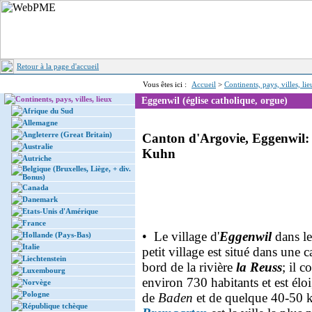
Retour à la page d'accueil
Vous êtes ici :
Accueil
>
Continents, pays, villes, li
Continents, pays, villes, lieux
Eggenwil (église catholique, orgue)
Afrique du Sud
Allemagne
Angleterre (Great Britain)
Canton d'Argovie, Eggenwil: é
Australie
Kuhn
Autriche
Belgique (Bruxelles, Liège, + div.
Bonus)
Canada
Danemark
Etats-Unis d'Amérique
France
• Le village d'
Eggenwil
dans l
Hollande (Pays-Bas)
Italie
petit village est situé dans un
Liechtenstein
bord de la rivière
la Reuss
; il 
Luxembourg
environ 730 habitants et est él
Norvège
Pologne
de
Baden
et de quelque 40-50
République tchèque