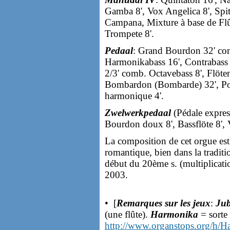
Gamba 8', Vox Angelica 8', Spit
Campana, Mixture à base de Flû
Trompete 8'.
Pedaal
: Grand Bourdon 32' com
Harmonikabass 16', Contrabass 
2/3' comb. Octavebass 8', Flöten
Bombardon (Bombarde) 32', Pos
harmonique 4'.
Zwelwerkpedaal
(Pédale expres
Bourdon doux 8', Bassflöte 8', 
La composition de cet orgue es
romantique, bien dans la tradit
début du 20ème s. (multiplicati
2003.
• [
Remarques sur les jeux
:
Jub
(une flûte).
Harmonika
= sorte 
http://www.organstops.org/h/H