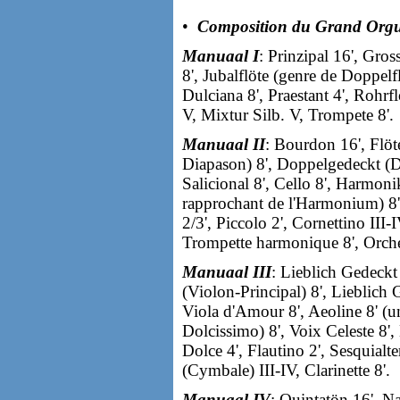
•
Composition du Grand Orgu
Manuaal I
: Prinzipal 16', Gro
8', Jubalflöte (genre de Doppelf
Dulciana 8', Praestant 4', Rohrfl
V, Mixtur Silb. V, Trompete 8'.
Manuaal II
: Bourdon 16', Flöt
Diapason) 8', Doppelgedeckt (Do
Salicional 8', Cello 8', Harmoni
rapprochant de l'Harmonium) 8', 
2/3', Piccolo 2', Cornettino III
Trompette harmonique 8', Orche
Manuaal III
: Lieblich Gedeckt
(Violon-Principal) 8', Lieblich 
Viola d'Amour 8', Aeoline 8' (u
Dolcissimo) 8', Voix Celeste 8'
Dolce 4', Flautino 2', Sesquialte
(Cymbale) III-IV, Clarinette 8'.
Manuaal IV
: Quintatön 16', N