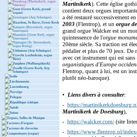
Doesburg (Martinikerk, orgue
Martinikerk
). Cette église got
Walcker)
Goes (Grote Kerk, grand
contient deux orgues important
orgue)
a été restauré successivement e
Groningen (Arp Schnitger)
Haarlem, St-Bavo, Grote Kerk
2003
(Flentrop), et un
orgue de
Kampen (Bovenkerk, orgue
grand orgue Walcker est un mon
historique)
Maassluis (Grote Kerk, orgue
quintessence de l'
orgue monume
historique)
Nijmegen (St. Stevenskerk,
20ème siècle. Sa traction est él
orgue König)
pédalier et plus de 70 jeux. De
Uithuizen (Arp Schnitger)
Utrecht (cathédrale, orgue
avec cet instrument qui est sans 
Bätz)
organistiques d'Europe occiden
Zutphen (Walburgiskerk)
Zwolle (Grote Kerk, Arp
Flentrop, quant à lui, est un in
Schnitger)
Italie
plutôt néo-baroque).
Liechtenstein
Luxembourg
Norvège
•
Liens divers à consulter
:
Pologne
République tchèque
-
https://martinikerkdoesburg.n
Suède
Martinikerk de Doesburg
),
Suisse
Orgues, Salles de Musique
-
https://walcker.com/
(site Int
Facteurs d’orgues
Facteurs de clavecins
-
https://www.flentrop.nl/inde
Compositeurs (orgue)