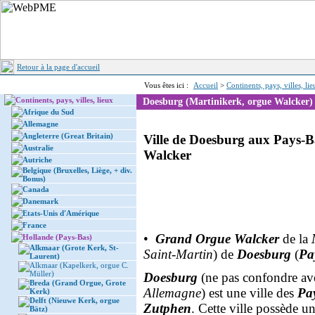
Retour à la page d'accueil
Vous êtes ici :
Accueil
>
Continents, pays, villes, li
Continents, pays, villes, lieux
Doesburg (Martinikerk, orgue Walcker)
Afrique du Sud
Allemagne
Angleterre (Great Britain)
Ville de Doesburg aux Pays-B
Australie
Walcker
Autriche
Belgique (Bruxelles, Liège, + div.
Bonus)
Canada
Danemark
Etats-Unis d'Amérique
France
•
Grand Orgue Walcker
de la
Hollande (Pays-Bas)
Alkmaar (Grote Kerk, St-
Saint-Martin
) de
Doesburg
(
Pa
Laurent)
Alkmaar (Kapelkerk, orgue C.
Müller)
Doesburg
(ne pas confondre a
Breda (Grand Orgue, Grote
Allemagne
) est une ville des
Pa
Kerk)
Delft (Nieuwe Kerk, orgue
Zutphen
. Cette ville possède u
Bätz)