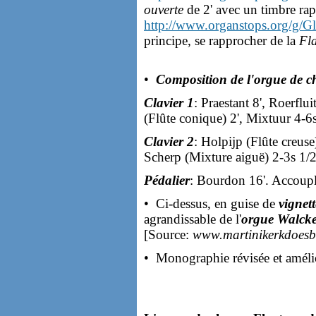
ouverte
de 2' avec un timbre rap
http://www.organstops.org/g/Gl
principe, se rapprocher de la
Fla
•
Composition de l'orgue de 
Clavier 1
: Praestant 8', Roerflui
(Flûte conique) 2', Mixtuur 4-6s
Clavier 2
: Holpijp (Flûte creuse)
Scherp (Mixture aiguë) 2-3s 1/2
Pédalier
: Bourdon 16'. Accouplem
• Ci-dessus, en guise de
vignett
agrandissable de l'
orgue Walck
[Source:
www.martinikerkdoesb
• Monographie révisée et amél