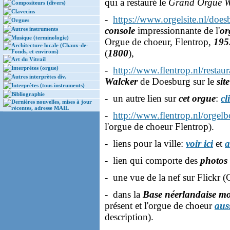
qui a restauré le
Grand Orgue W
Compositeurs (divers)
Clavecins
-
https://www.orgelsite.nl/does
Orgues
console
impressionnante de l'
or
Autres instruments
Musique (terminologie)
Orgue de choeur, Flentrop,
195
Architecture locale (Chaux-de-
(
1800
),
Fonds, et environs)
Art du Vitrail
Interprètes (orgue)
-
http://www.flentrop.nl/restau
Autres interprètes div.
Walcker
de Doesburg sur le
sit
Interprètes (tous instruments)
Bibliographie
- un autre lien sur
cet orgue
:
cl
Dernières nouvelles, mises à jour
récentes, adresse MAIL
-
http://www.flentrop.nl/orge
l'orgue de choeur Flentrop).
- liens pour la ville:
voir ici
et
a
- lien qui comporte des
photos
- une vue de la nef sur Flickr 
- dans la
Base néerlandaise mo
présent et l'orgue de choeur
aus
description).