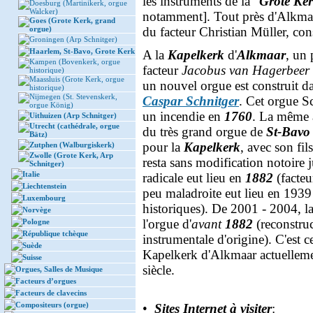
les instruments de la "
Grote Ke
Doesburg (Martinikerk, orgue
Walcker)
notamment]. Tout près d'Alkma
Goes (Grote Kerk, grand
orgue)
du facteur Christian Müller, con
Groningen (Arp Schnitger)
Haarlem, St-Bavo, Grote Kerk
A la
Kapelkerk
d'
Alkmaar
, un 
Kampen (Bovenkerk, orgue
facteur
Jacobus van Hagerbeer
historique)
Maassluis (Grote Kerk, orgue
un nouvel orgue est construit da
historique)
Nijmegen (St. Stevenskerk,
Caspar Schnitger
. Cet orgue S
orgue König)
un incendie en
1760
. La même 
Uithuizen (Arp Schnitger)
Utrecht (cathédrale, orgue
du très grand orgue de
St-Bavo
Bätz)
pour la
Kapelkerk
, avec son fil
Zutphen (Walburgiskerk)
Zwolle (Grote Kerk, Arp
resta sans modification notoire
Schnitger)
Italie
radicale eut lieu en
1882
(facteu
Liechtenstein
peu maladroite eut lieu en 1939 
Luxembourg
historiques). De 2001 - 2004, 
Norvège
l'orgue d'
avant
1882
(reconstru
Pologne
République tchèque
instrumentale d'origine). C'est 
Suède
Kapelkerk d'Alkmaar actuelleme
Suisse
siècle.
Orgues, Salles de Musique
Facteurs d’orgues
Facteurs de clavecins
Compositeurs (orgue)
•
Sites Internet à visiter
: