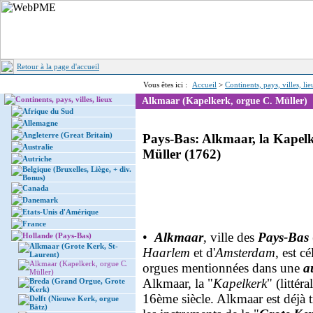
Retour à la page d'accueil
Vous êtes ici :
Accueil
>
Continents, pays, villes, li
Continents, pays, villes, lieux
Alkmaar (Kapelkerk, orgue C. Müller)
Afrique du Sud
Allemagne
Angleterre (Great Britain)
Pays-Bas: Alkmaar, la Kapelk
Australie
Müller (1762)
Autriche
Belgique (Bruxelles, Liège, + div.
Bonus)
Canada
Danemark
Etats-Unis d'Amérique
France
•
Alkmaar
, ville des
Pays-Bas
Hollande (Pays-Bas)
Alkmaar (Grote Kerk, St-
Haarlem
et d'
Amsterdam
, est c
Laurent)
Alkmaar (Kapelkerk, orgue C.
orgues mentionnées dans une
a
Müller)
Alkmaar, la "
Kapelkerk
" (littér
Breda (Grand Orgue, Grote
Kerk)
16ème siècle. Alkmaar est déjà 
Delft (Nieuwe Kerk, orgue
Bätz)