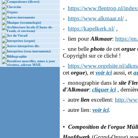
Compositeurs (divers)
Clavecins
-
https://www.flentrop.nl/inde
Orgues
-
https://www.alkmaar.nl/
,
Autres instruments
Musique (terminologie)
Architecture locale (Chaux-de-
-
https://kapelkerk.nl/
,
Fonds, et environs)
Art du Vitrail
- lien pour
Alkmaar
:
https://e
Interprètes (orgue)
Autres interprètes div.
- une belle
photo
de cet
orgue
Interprètes (tous instruments)
Copyright sur ce cliché !
Bibliographie
Dernières nouvelles, mises à jour
-
https://www.orgelsite.nl/alkm
récentes, adresse MAIL
cet
orgue
), et
voir ici
aussi, et
au
- monographie dans le
site Fle
d'Alkmaar
:
cliquer ici
, dernièr
- autre
lien
excellent:
http://ww
- autre lien:
voir ici
.
•
Composition de l'orgue Mül
Hoofdwerk
(
Grand-Orgue
) ave