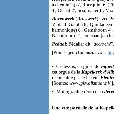
à cheminée) 8', Roerquint 6' (Flû
4', Octaaf 2', Sesquialter II, Mi
Bovenwerk
(
Brustwerk
) avec Pr
Viola di Gamba 8', Quintadeen 
harmonique) 8', Gemshoorn 4', Q
Nachthoorn 2', Dulciaan (anche
Pedaal
: Pédalier dit "
accroché
"
[Pour le jeu
Dulciaan
, voir:
htt
• Ci-dessus, en guise de
vignett
cet orgue de la
Kapelkerk d'Al
reconstitué par le facteur
Flentr
[Source:
www.gkv.alkmaar.nl/
]
• Monographie révisée en
déce
Une vue partielle de la Kapel