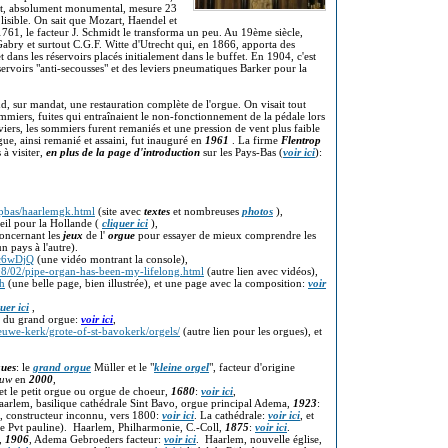
ffet, absolument monumental, mesure 23
lisible. On sait que Mozart, Haendel et
1761, le facteur J. Schmidt le transforma un peu. Au 19ème siècle,
, Gabry et surtout C.G.F. Witte d'Utrecht qui, en 1866, apporta des
ans les réservoirs placés initialement dans le buffet. En 1904, c'est
servoirs "anti-secousses" et des leviers pneumatiques Barker pour la
d, sur mandat, une restauration complète de l'orgue. On visait tout
ommiers, fuites qui entraînaient le non-fonctionnement de la pédale lors
viers, les sommiers furent remaniés et une pression de vent plus faible
rgue, ainsi remanié et assaini, fut inauguré en
1961
. La firme
Flentrop
s à visiter,
en plus de la page d'introduction
sur les Pays-Bas (
voir ici
):
pbas/haarlemgk.html
(site avec
textes
et nombreuses
photos
),
eil pour la Hollande (
cliquer ici
),
concernant les
jeux
de l'
orgue
pour essayer de mieux comprendre les
n pays à l'autre).
Ac6wDjQ
(une vidéo montrant la console),
8/02/pipe-organ-has-been-my-lifelong.html
(autre lien avec vidéos),
ch
(une belle page, bien illustrée), et une page avec la composition:
voir
uer ici
,
r du grand orgue:
voir ici
,
euwe-kerk/grote-of-st-bavokerk/orgels/
(autre lien pour les orgues), et
gues
: le
grand orgue
Müller et le "
kleine orgel
", facteur d'origine
ouw
en
2000
,
 et le petit orgue ou orgue de choeur,
1680
:
voir ici
,
aarlem, basilique cathédrale Sint Bavo, orgue principal Adema,
1923
:
e, constructeur inconnu, vers 1800:
voir ici
. La cathédrale:
voir ici
, et
e Pvt pauline). Haarlem, Philharmonie, C.-Coll,
1875
:
voir ici
.
l,
1906
, Adema Gebroeders facteur:
voir ici
. Haarlem, nouvelle église,