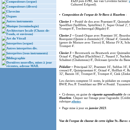
1523
puis
1791
, Jan van Covelens facteur:
v
Compositeurs (orgue)
Cultureel Erfgoed).
Compositeurs (divers)
Clavecins
•
Composition de l'orgue de St-Bavo à Haarlem
:
Orgues
Autres instruments
Clavier 1
= Positif de dos avec Praestant 8', Quintaden
Speelfluit (Spillflöte, Spitzflöte) 3', Super Octaaf 2
Musique (terminologie)
Trompet 8', Trechterregal (Régale) 8'.
Architecture locale (Chaux-de-
Fonds, et environs)
Clavier 2
= Grand-Orgue avec Praestant 16', Bourdon 
Art du Vitrail
Roerquint (Quinte à cheminée) 6', Oktaaf 4', Gemshor
(genre de Mixture avec Tierce) II, Mixtur IV-X, Sch
Interprètes (orgue)
Trompet 4'.
Autres interprètes div.
Clavier 3
= Bovenwerk ou Brustwerk avec Quintadena 
Interprètes (tous instruments)
Octaaf 4', Flagfluit (Flachflöte) 2', Nasard 3', Nacht
Bibliographie
Schalmei (Chalumeau) 8', Dolceaan (proche du Bass
Dernières nouvelles, mises à jour
récentes, adresse MAIL
Pédalier
= Principaal 32', Praestant 16', Subbas 16',
creuse) 8', Quintpraestant 6', Octaaf 4', Holfluit 4
32', Bazuin 16', Trompet 8', Trompet 4', Cink (Zinke
Les claviers comptent 51 notes, le pédalier en com
BW/P, Pos./P. Tremblant sur BW et Positif. Tuyauteri
• Ci-dessus, en guise de
vignette agrandissable
de ce
Haarlem
. Cliquer sur l'image pour l'agrandir. [Crédi
rubrique
photos
.
• Page mise à jour en
janvier 2023
.
Vue de l'orgue de choeur de cette église St.-Bavo: c