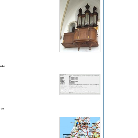
oite
ite