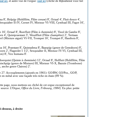
oir ici
, et autre vue de l'orgue:
voir ici
(cliché de Rijksdienst voor het
a 8', Holpijp (Hohlflöte, Flûte creuse) 8', Octaaf 4', Fluit douce 4',
', Sexquialter II-IV, Cornet IV, Mixtuur VI-VIII, Cymbaal III, Fagot 16',
16', Octaaf 8', Roerfluit (Flûte à cheminée) 8', Viool de Gambe 8',
n 4', Quintpraestant 3', Woudfluit (Flûte champêtre) 2', Tertiaan
erf (Mixture aiguë) VI-VII, Trompet 16', Trompet 8', Hautbois 8',
16', Praestant 8', Quintadena 8', Baarpijp (genre de Gemshorn) 8',
hoorn 2', Flageolet 1 1/2', Sexquialter II, Mixtuur IV-VI, Cymbaal III,
on) 8', Vox humana 8'.
 Roerquint (Quinte à cheminée) 12', Octaaf 8', Holfluit (Hohlflöte, Flûte
', Ruischpijp (genre de Mixture) III, Mixtuur VI-X, Bazuin (Trombone)
, anche genre Clairon) 2'.
pte 27. Accouplements (ajoutés en 1961): GO/BW, GO/Pos., GO/P,
e en métal avec une façade très riche en étain (99 %).
tte page, nous mettons un cliché de cet orgue exceptionnel de
t source:
L'Orgue, Office du Livre, Fribourg, 1984
]. En plus: petite
i-dessous, à droite