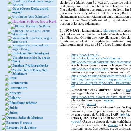
Doesburg (Martinikerk, orgue
claviers et pédalier pour 60 jeux à l'origine. Le bu
Walcker)
m de haut, dans un schéma hollandais classique bien 
Goes (Grote Kerk, grand
Mendelssohn visitèrent cet orgue et en jouèrent. En 
orgue)
plusieurs facteurs s'y intéressèrent: Friedrichs, Bätz
Groningen (Arp Schnitger)
changements radicaux notamment dans l'intonation et d
la manufacture
Maarschalkerweerd
qui ajoute des ré
Haarlem, St-Bavo, Grote Kerk
traction et les accouplements.
Photos, Haarlem, St-Bavo
En
1959-1961
, la manufacture
Marcussen
entrepren
Kampen (Bovenkerk, orgue
particulièrement à boucher les fuites d'air dans les s
historique)
d'un Plein-Jeu. On refit une nouvelle traction des cla
Maassluis (Grote Kerk, orgue
fut utilisée; le buffet fut complètement restauré. L'o
historique)
réharmonisa neuf jeux en
1987
. Sites Internet diver
Nijmegen (St. Stevenskerk,
orgue König)
Uithuizen (Arp Schnitger)
https://www.bavo.nl/
,
Utrecht (cathédrale, orgue
https://nl.wikipedia.org/wiki/Haarlem
,
Bätz)
http://www.musiqueorguequebec.ca/orgues/
à voir: les
liens importants
de la page d'accu
Zutphen (Walburgiskerk)
http://www.organstops.org/
(site important 
Zwolle (Grote Kerk, Arp
termes
des compositions des instruments, d'u
Schnitger)
https://www.youtube.com/watch?v=55LG
Italie
http://mypipeorganhobby.blogspot.com/200
Liechtenstein
https://en.wikipedia.org/wiki/St._Bavochur
ici
,
Luxembourg
la production de
C. Müller
au 18ème s.:
cliq
Norvège
monographie donnant la composition à jou
https://www.bavo.nl/over-de-bavo-en-de-ni
Pologne
photos du grand orgue:
voir ici
,
République tchèque
les orgues:
voir ici
,
dans la
Base mondiale néerlandaise des Or
Suède
inconnue, restauré par
Verschueren Orgelb
Suisse
le grand orgue de C. Müller,
1738
:
voir ici
,
Orgues, Salles de Musique
QUELQUES BONUS POUR HAARLEM
: H
voir ici
. Orgue de choeur de cette cathédral
Facteurs d’orgues
l'orgue de cette cathédrale:
voir ici
(cliché d
Facteurs de clavecins
Haarlem, église Sint Joseph, orgue principa