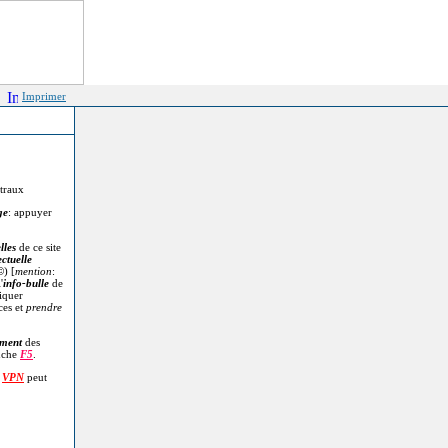
Imprimer
itraux
ge
: appuyer
lles
de ce site
ectuelle
©
) [
mention
:
'
info-bulle
de
diquer
ces et
prendre
.
ment
des
uche
F5
.
n
VPN
peut