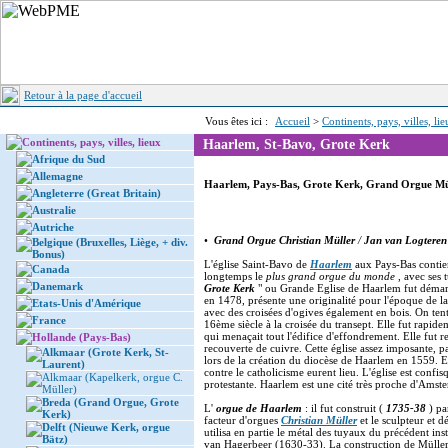
Retour à la page d'accueil
Vous êtes ici :
Accueil
>
Continents, pays, villes, li
Continents, pays, villes, lieux
Haarlem, St-Bavo, Grote Kerk
Afrique du Sud
Allemagne
Haarlem, Pays-Bas, Grote Kerk, Grand Orgue Mü
Angleterre (Great Britain)
Australie
Autriche
•
Grand Orgue Christian Müller
/
Jan van Logteren
Belgique (Bruxelles, Liège, + div.
Bonus)
L'église Saint-Bavo de
Haarlem
aux Pays-Bas conti
Canada
longtemps le
plus grand orgue du monde
, avec ses
Danemark
Grote Kerk
" ou Grande Eglise de Haarlem fut démar
en 1478, présente une originalité pour l'époque de la
Etats-Unis d'Amérique
avec des croisées d'ogives également en bois. On ten
France
16ème siècle à la croisée du transept. Elle fut rapi
qui menaçait tout l'édifice d'effondrement. Elle fut 
Hollande (Pays-Bas)
recouverte de cuivre. Cette église assez imposante, pa
Alkmaar (Grote Kerk, St-
lors de la création du diocèse de Haarlem en 1559. E
Laurent)
contre le catholicisme eurent lieu. L'église est confi
Alkmaar (Kapelkerk, orgue C.
protestante. Haarlem est une cité très proche d'Amst
Müller)
Breda (Grand Orgue, Grote
L'
orgue de Haarlem
: il fut construit (
1735-38
) pa
Kerk)
facteur d'orgues
Christian Müller
et le sculpteur et 
Delft (Nieuwe Kerk, orgue
utilisa en partie le métal des tuyaux du précédent in
Bätz)
van Hagerbeer (1630-33). La construction de Müller