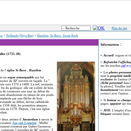
Plan du site
eux
>
Hollande (Pays-Bas)
>
Haarlem, St-Bavo, Grote Kerk
:
Informations
ller (1735-38)
•
Accueil
: orgues et v
•
Rafraîchir l'afficha
sur les touches
ctrl
et
r
de l'
église St-Bavo
,
Haarlem
:
• Les
photos personne
sont la
propriété intell
ent un
orgue remarquable
qui fut
exclusive
de l'auteur (
 tuyaux de
32'
ouverts en façade. La "
cliché personnel
dans l
rée vers 1370 à 1400. La nef, terminée
la photo]. Veuillez in
 fin du gothique: elle est voûtée de bois
honnêtement
vos sour
ta de construire une tour au début du
contact
avec l'auteur..
dement abandonnée en raison de son poids
remplacée par une flèche de bois
• Si
lenteur
au
charge
roissiale au début, devint cathédrale
pages:
appuyer
sur to
n 1556 déjà, les premières attaques
squée en 1578. Depuis, c'est une église
•
AVIS
: L'emploi d'u
erdam.
bloquer
certains liens.
r deux artistes d'
Amsterdam
à savoir le
décorateur
Jan van Logteren
. Müller
strument construit par Galtus Germersz
 comporte 2 tourelles de
32'
ouverts
, 3