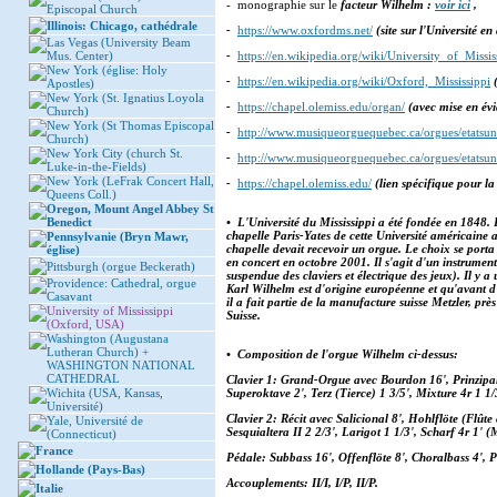
- monographie sur le
facteur Wilhelm :
voir ici
,
Episcopal Church
Illinois: Chicago, cathédrale
-
https://www.oxfordms.net/
(site sur l'
Université
en 
Las Vegas (University Beam
Mus. Center)
-
https://en.wikipedia.org/wiki/University_of_Missis
New York (église: Holy
-
https://en.wikipedia.org/wiki/Oxford,_Mississippi
(
Apostles)
New York (St. Ignatius Loyola
-
https://chapel.olemiss.edu/organ/
(avec mise en évi
Church)
New York (St Thomas Episcopal
-
http://www.musiqueorguequebec.ca/orgues/etatsu
Church)
New York City (church St.
-
http://www.musiqueorguequebec.ca/orgues/etatsu
Luke-in-the-Fields)
New York (LeFrak Concert Hall,
-
https://chapel.olemiss.edu/
(lien spécifique pour l
Queens Coll.)
Oregon, Mount Angel Abbey St
Benedict
• L'
Université du Mississippi
a été fondée en
1848
. 
chapelle Paris-Yates
de cette Université américaine a 
Pennsylvanie (Bryn Mawr,
chapelle devait recevoir un orgue. Le choix se porta
église)
en concert en octobre
2001
. Il s'agit d'un instrumen
Pittsburgh (orgue Beckerath)
suspendue des claviers et électrique des jeux). Il y 
Providence: Cathedral, orgue
Karl Wilhelm
est d'
origine européenne
et qu'avant d'
Casavant
il a fait partie de la
manufacture suisse
Metzler
, prè
University of Mississippi
Suisse.
(Oxford, USA)
Washington (Augustana
Lutheran Church) +
•
Composition de l'orgue Wilhelm ci-dessus
:
WASHINGTON NATIONAL
CATHEDRAL
Clavier 1
:
Grand-Orgue
avec Bourdon 16', Prinzipal 
Wichita (USA, Kansas,
Superoktave 2', Terz (Tierce) 1 3/5', Mixture 4r 1 1/
Université)
Clavier 2
:
Récit
avec Salicional 8', Hohlflöte (Flûte c
Yale, Université de
Sesquialtera II 2 2/3', Larigot 1 1/3', Scharf 4r 1' 
(Connecticut)
France
Pédale
: Subbass 16', Offenflöte 8', Choralbass 4',
Hollande (Pays-Bas)
Accouplements
: II/I, I/P, II/P.
Italie