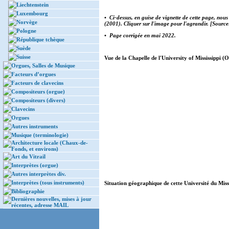
Liechtenstein
Luxembourg
• Ci-dessus, en guise de
vignette
de cette page, nous 
Norvège
(
2001
). Cliquer sur l'image pour l'agrandir. [Sourc
Pologne
• Page corrigée en
mai 2022
.
République tchèque
Suède
Suisse
Vue de la Chapelle de l'University of Mississippi (
Orgues, Salles de Musique
Facteurs d’orgues
Facteurs de clavecins
Compositeurs (orgue)
Compositeurs (divers)
Clavecins
Orgues
Autres instruments
Musique (terminologie)
Architecture locale (Chaux-de-
Fonds, et environs)
Art du Vitrail
Interprètes (orgue)
Autres interprètes div.
Interprètes (tous instruments)
Situation géographique de cette Université du Missi
Bibliographie
Dernières nouvelles, mises à jour
récentes, adresse MAIL