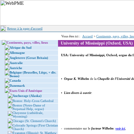
Retour à la page d'accueil
Vous êtes ici :
Accueil
>
Continents, pays, villes, li
Continents, pays, villes, lieux
University of Mississippi (Oxford, USA)
Afrique du Sud
Allemagne
USA: University of Mississippi, Oxford, orgue du 
Angleterre (Great Britain)
Australie
Autriche
Belgique (Bruxelles, Liège, + div.
Bonus)
•
Orgue K. Wilhelm
de la
Chapelle de l'Université d
Canada
Danemark
Etats-Unis d'Amérique
•
Lien divers à ouvrir
:
Anchorage (Alaska)
Boston: Holy-Cross Cathedral
Boston (Notre-Dame of
Perpetual Help, orgue)
Cheyenne (cathédrale,
Wyoming)
Chicago (St. Clement's Church)
Colorado Springs (First Christian
- commentaire sur le
facteur Wilhelm
:
voir ici
,
Church)
Evanston (Illinois): St. Matthew