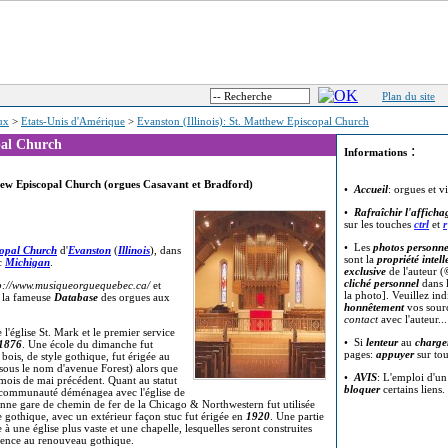
Plan du site
eux
>
Etats-Unis d'Amérique
>
Evanston (Illinois): St. Matthew Episcopal Church
pal Church
:
Informations
thew Episcopal Church (orgues Casavant et Bradford)
•
Accueil
: orgues et v
•
Rafraîchir l'afficha
sur les touches
ctrl
et
r
• Les
photos personne
copal Church
d'
Evanston
(
Illinois
), dans
sont la
propriété intell
c
Michigan
.
exclusive
de l'auteur (
cliché personnel
dans l
p://www.musiqueorguequebec.ca/
et
la photo]. Veuillez in
et la fameuse
Database
des orgues aux
honnêtement
vos sour
contact
avec l'auteur..
l'église St. Mark et le premier service
• Si
lenteur
au
charge
1876
. Une école du dimanche fut
pages:
appuyer
sur to
 bois, de style gothique, fut érigée au
sous le nom d'avenue Forest) alors que
•
AVIS
: L'emploi d'u
u mois de mai précédent. Quant au statut
bloquer
certains liens.
a communauté déménagea avec l'église de
ienne gare de chemin de fer de la Chicago & Northwestern fut utilisée
e gothique, avec un extérieur façon stuc fut érigée en
1920
. Une partie
 à une église plus vaste et une chapelle, lesquelles seront construites
férence au renouveau gothique.