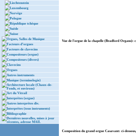
Liechtenstein
Luxembourg
Norvège
Pologne
République tchèque
Suède
Suisse
Orgues, Salles de Musique
Vue de l'orgue de la chapelle (Bradford Organs): ci
Facteurs d’orgues
Facteurs de clavecins
Compositeurs (orgue)
Compositeurs (divers)
Clavecins
Orgues
Autres instruments
Musique (terminologie)
Architecture locale (Chaux-de-
Fonds, et environs)
Art du Vitrail
Interprètes (orgue)
Autres interprètes div.
Interprètes (tous instruments)
Bibliographie
Dernières nouvelles, mises à jour
récentes, adresse MAIL
Composition du grand orgue Casavant: ci-dessous,