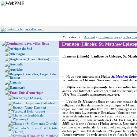
Retour à la page d'accueil
Vous êtes ici :
Accueil
>
Continents, pays, villes, li
Continents, pays, villes, lieux
Evanston (Illinois): St. Matthew Episco
Afrique du Sud
Allemagne
Evanston (Illinois): banlieue de Chicago, St. Mat
Angleterre (Great Britain)
Australie
Autriche
Belgique (Bruxelles, Liège, + div.
• Nous nous intéressons à l'église
St. Matthew Epis
Bonus)
la banlieue de
Chicago
. Nous sommes au bord du la
Canada
•
Références textes informatifs
: le site
canadien
htt
Danemark
autres liens Internet divers concernant les facteurs, 
Etats-Unis d'Amérique
USA (
http://database.organsociety.org/
).
Anchorage (Alaska)
• L'église
St
.
Matthew
débuta en tant que mission de 
Boston: Holy-Cross Cathedral
religieux eut lieu dans une école publique le 14 mai
Boston (Notre-Dame of
organisée deux ans plus tard. En
1883
, une église en
Perpetual Help, orgue)
coin des rues Livingston et Broadway (alors connue 
Cheyenne (cathédrale,
le statut de mission lui avait été accordé au cours d
Wyoming)
de paroisse, il lui sera accordé en
1914
. En
1906
, l
Chicago (St. Clement's Church)
1883
sur le site qu'occupe l'église actuelle. Une anc
comme salle paroissiale. Une nouvelle église, de styl
Colorado Springs (First Christian
du bâti paroissial fut démoli en
1949
pour faire place
Church)
l'année suivante. Le style actuel des édifices fait ré
Evanston (Illinois): St. Matthew