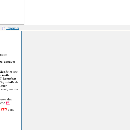
Imprimer
itraux
ge
: appuyer
lles
de ce site
ectuelle
©
) [
mention
:
'
info-bulle
de
diquer
ces et
prendre
.
ment
des
uche
F5
.
n
VPN
peut