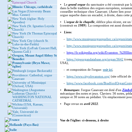
Episcopal Church
• Le
grand orgue
du sanctuaire a été construit par
Illinois: Chicago, cathédrale
dans la belle tradition des orgues européens, notam
Las Vegas (University Beam
conseiller technique chez Casavant. (Autre lien pou
Mus. Center)
orgue superbe dans un encadré, à droite, dans cette p
New York (église: Holy
• L'
orgue de la chapelle
, édifice plus récent, est u
Apostles)
(construit en
1989
). La composition est aussi donnée
New York (St. Ignatius Loyola
Church)
•
Liens
:
New York (St Thomas Episcopal
Church)
-
http://www.musiqueorguequebec.ca/orgues/etat
New York City (church St.
Luke-in-the-Fields)
-
http://www.musiqueorguequebec.ca/orgues/etat
New York (LeFrak Concert Hall,
Queens Coll.)
-
https://fr.wikipedia.org/wiki/Evanston_%28Illi
Oregon, Mount Angel Abbey St
Benedict
-
https://pipeorgandatabase.org/organ/3642
(compo
Pennsylvanie (Bryn Mawr,
USA),
église)
- et composition de l'orgue:
voir ici
,
Pittsburgh (orgue Beckerath)
Providence: Cathedral, orgue
-
https://www.cityofevanston.org/
(site officiel d
Casavant
University of Mississippi
-
https://www.facebook.com/BradfordOrganCom
(Oxford, USA)
Washington (Augustana
•
Remarques
: l'orgue Casavant est doté d'un
Zimbel
Lutheran Church) +
mécanique des notes et jeux. Claviers: 56 notes, péda
WASHINGTON NATIONAL
unique et 30 notes au pédalier. Un emplacement pour l
CATHEDRAL
• Page revue en
avril 2022
.
Wichita (USA, Kansas,
Université)
Yale, Université de
(Connecticut)
France
Vue de l'église: ci-dessous, à droite
Hollande (Pays-Bas)
Italie