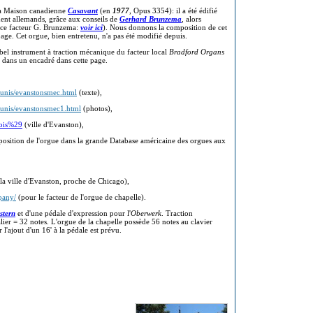
 la Maison canadienne
Casavant
(en
1977
, Opus 3354): il a été édifié
ment allemands, grâce aux conseils de
Gerhard Brunzema
, alors
r ce facteur G. Brunzema:
voir ici
). Nous donnons la composition de cet
age. Cet orgue, bien entretenu, n'a pas été modifié depuis.
n bel instrument à traction mécanique du facteur local
Bradford Organs
 dans un encadré dans cette page.
sunis/evanstonsmec.html
(texte),
sunis/evanstonsmec1.html
(photos),
nois%29
(ville d'Evanston),
sition de l'orgue dans la grande Database américaine des orgues aux
e la ville d'Evanston, proche de Chicago),
pany/
(pour le facteur de l'orgue de chapelle).
stern
et d'une pédale d'expression pour l'
Oberwerk
. Traction
lier = 32 notes. L'orgue de la chapelle possède 56 notes au clavier
'ajout d'un 16' à la pédale est prévu.