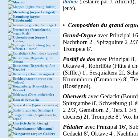
italien
(restauré par J. Ahrend),
Martin)
Meppen (église évang. luthér.)
jeux).
Merseburg (orgue Ladegast)
Naumburg (orgue
Hildebrandt)
•
Composition du grand orgu
Norden (orgue Arp Schnitger)
Nuremberg (Frauenkirche,
orgue Klais)
Grand-Orgue
avec Prinzipal 16'
Ochsenhausen (orgue J.
Nachthorn 2', Spitzquinte 2 2/3
Gabler)
Opfingen bei Freiburg (église
Trompete 8'.
réform.) + cathol.
Osnabrück (Dom: deux orgues)
Positif de dos
avec Prinzipal 8',
Ratisbonne (Regensburg: St.
Anton)
Oktave 4', Rohrflöte (Flûte à ch
Ratisbonne (Regensburg: Alte
Kapelle)
(Sifflet) 1', Sesquialtera 2f, Sc
Ratzeburg (Dom, les orgues)
Krummhorn (Cromorne) 8', Trem
Recklinghausen (orgue van
Vulpen)
(Rossignol).
Roggenburg (Klosterkirche:
Bavière)
Schleswig (Dom, cathédrale)
Oberwerk
avec Gedackt (Bourdon
Dom de Schwerin
Spitzgambe 8', Schwebung (Célest
Speyer-Dom (Spire, cathédrale)
2 2/3', Gemshorn 2', Terz 1 3/
Stade (orgue Arp Schnitger)
Tangermünde (Stephanskirche,
cloches) 2f, Trompete 8', Vox 
orgue)
Ulm (Kirche St. Georg)
Pédalier
avec Prinzipal 16', Sub
Waltershausen (Allemagne)
Gedackt 8', Oktave 4', Nachtho
Weingarten (orgues Gabler)