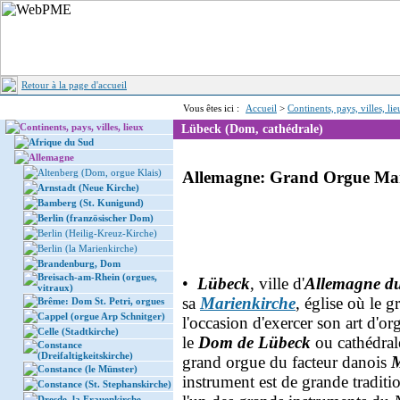
Retour à la page d'accueil
Vous êtes ici :
Accueil
>
Continents, pays, villes, li
Continents, pays, villes, lieux
Lübeck (Dom, cathédrale)
Afrique du Sud
Allemagne
Altenberg (Dom, orgue Klais)
Allemagne: Grand Orgue Mar
Arnstadt (Neue Kirche)
Bamberg (St. Kunigund)
Berlin (französischer Dom)
Berlin (Heilig-Kreuz-Kirche)
Berlin (la Marienkirche)
Brandenburg, Dom
Breisach-am-Rhein (orgues,
•
Lübeck
, ville d'
Allemagne d
vitraux)
sa
Marienkirche
, église où le 
Brême: Dom St. Petri, orgues
Cappel (orgue Arp Schnitger)
l'occasion d'exercer son art d'org
Celle (Stadtkirche)
le
Dom de Lübeck
ou cathédral
Constance
(Dreifaltigkeitskirche)
grand orgue du facteur danois
M
Constance (le Münster)
instrument est de grande traditi
Constance (St. Stephanskirche)
Dresde, la Frauenkirche