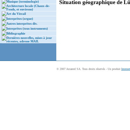
Situation géographique de Lüb
Musique (terminologie)
Architecture locale (Chaux-de-
Fonds, et environs)
Art du Vitrail
Interprètes (orgue)
Autres interprètes div.
Interprètes (tous instruments)
Bibliographie
Dernières nouvelles, mises à jour
récentes, adresse MAIL
© 2007 Arcantel SA. Tous droits réservés - Un produit
Interne