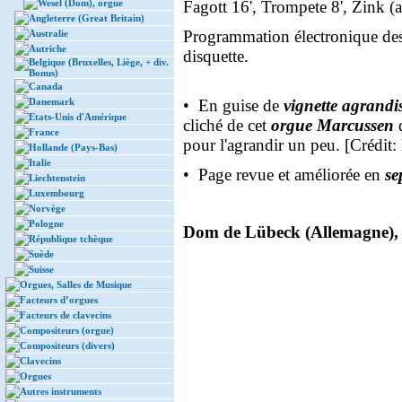
Wesel (Dom), orgue
Fagott 16', Trompete 8', Zink (a
Angleterre (Great Britain)
Programmation électronique des 
Australie
Autriche
disquette.
Belgique (Bruxelles, Liège, + div.
Bonus)
Canada
Danemark
• En guise de
vignette agrandi
Etats-Unis d'Amérique
cliché de cet
orgue Marcussen
France
pour l'agrandir un peu. [Crédit:
Hollande (Pays-Bas)
Italie
• Page revue et améliorée en
se
Liechtenstein
Luxembourg
Norvège
Pologne
Dom de Lübeck (Allemagne), vu
République tchèque
Suède
Suisse
Orgues, Salles de Musique
Facteurs d’orgues
Facteurs de clavecins
Compositeurs (orgue)
Compositeurs (divers)
Clavecins
Orgues
Autres instruments