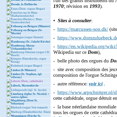
l'un des grands instruments du
Dresde, la Hofkirche
1970
; révision en
1993
)
.
Essen (Dom: orgues Rieger)
Francfort-sur-le-Main
(Katharinenkirche)
Francfort-Höchst s./ Main
•
Sites à consulter
:
(Justinuskirche)
Fribourg-en-Brisgau (Münster)
-
https://marcussen-son.dk/
(sit
Fribourg-en-Brisgau (St-
Martin)
-
https://www.domzuluebeck.d
Gensingen (orgue Stumm)
Hambourg (St.-Jakobi Kirche)
-
https://en.wikipedia.org/w
Hambourg-Altona
(Johanniskirche)
Wikipedia sur ce
Dom
),
Hambourg-Ottensen (orgue J.D.
Busch)
Kempen (Paterskirche, orgue
- belle photo des orgues du
Do
König)
Kulmbach (orgue Rieger)
- site avec composition des jeu
Lindau (le Münster)
Lindau (St. Stephan, égl.
composition de l'orgue Schnitge
réform.)
Lübeck (Dom, cathédrale)
- autre référence:
voir ici
.
Lübeck, Marienkirche
Lüdingworth (égl. St. Jacobi)
-
https://www.arpschnitger.nl/
Lüneburg (église St. Nicolaï) +
autres églises
cette cathédrale, orgue détruit e
Magdeburg (Dom St.
Sebastian)
- la base néerlandaise mondial
Marbach (orgue Voit restauré)
tous les orgues de cette cathédra
Marburg (Elisabethkirche: Klais)
Memmingen (Kirche St.