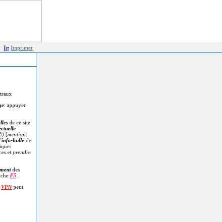
Imprimer
itraux
ge
: appuyer
lles
de ce site
ectuelle
©
) [
mention
:
'
info-bulle
de
diquer
ces et
prendre
.
ment
des
uche
F5
.
n
VPN
peut