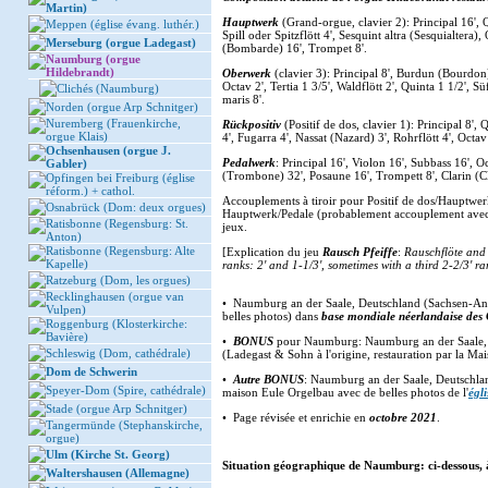
Martin)
Hauptwerk
(Grand-orgue, clavier 2): Principal 16', Qu
Meppen (église évang. luthér.)
Spill oder Spitzflött 4', Sesquint altra (Sesquialtera)
Merseburg (orgue Ladegast)
(Bombarde) 16', Trompet 8'.
Naumburg (orgue
Hildebrandt)
Oberwerk
(clavier 3): Principal 8', Burdun (Bourdon) 
Octav 2', Tertia 1 3/5', Waldflött 2', Quinta 1 1/2', 
Clichés (Naumburg)
maris 8'.
Norden (orgue Arp Schnitger)
Nuremberg (Frauenkirche,
Rückpositiv
(Positif de dos, clavier 1): Principal 8',
orgue Klais)
4', Fugarra 4', Nassat (Nazard) 3', Rohrflött 4', Octa
Ochsenhausen (orgue J.
Pedalwerk
: Principal 16', Violon 16', Subbass 16', O
Gabler)
(Trombone) 32', Posaune 16', Trompett 8', Clarin (C
Opfingen bei Freiburg (église
réform.) + cathol.
Accouplements à tiroir pour Positif de dos/Hauptw
Osnabrück (Dom: deux orgues)
Hauptwerk/Pedale (probablement accouplement avec a
Ratisbonne (Regensburg: St.
jeux.
Anton)
Ratisbonne (Regensburg: Alte
[Explication du jeu
Rausch Pfeiffe
:
Rauschflöte and
Kapelle)
ranks: 2' and 1-1/3', sometimes with a third 2-2/3' r
Ratzeburg (Dom, les orgues)
Recklinghausen (orgue van
• Naumburg an der Saale, Deutschland (Sachsen-Anha
Vulpen)
belles photos) dans
base mondiale néerlandaise des
Roggenburg (Klosterkirche:
Bavière)
•
BONUS
pour Naumburg: Naumburg an der Saale, 
Schleswig (Dom, cathédrale)
(Ladegast & Sohn à l'origine, restauration par la M
Dom de Schwerin
•
Autre
BONUS
: Naumburg an der Saale, Deutschla
Speyer-Dom (Spire, cathédrale)
maison Eule Orgelbau avec de belles photos de l'
égli
Stade (orgue Arp Schnitger)
• Page révisée et enrichie en
octobre 2021
.
Tangermünde (Stephanskirche,
orgue)
Ulm (Kirche St. Georg)
Situation géographique de Naumburg: ci-dessous, 
Waltershausen (Allemagne)