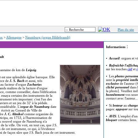
Plan du site
eux
>
Allemagne
>
Naumburg (orgue Hildebrandt)
:
Informations
ndt
•
Accueil
: orgues et v
•
Rafraîchir l'afficha
sur les touches
ctrl
et
r
uantaine de km de
Leipzig
.
• Les
photos personne
) est une splendide église baroque. Elle
sont la
propriété intell
ence de
J. S. Bach
et aussi, très
exclusive
de l'auteur (
l au facteur d'orgue
Zacharias
cliché personnel
dans l
rands maîtres de la facture d'orgue
la photo]. Veuillez in
e, comme conseiller, dans l'édification
honnêtement
vos sour
l essaya certains des instruments de la
contact
avec l'auteur..
strument très important: c'est l'un des
aviers et un jeu de 32' à la pédale.
• Si
lenteur
au
charge
onsidérable. L'
orgue de Naumburg
date
pages:
appuyer
sur to
 écrivit au Conseil de Ville de
dre
J. C. Altnikol
comme organiste de
•
AVIS
: L'emploi d'u
rticipa, en 1753, à l'harmonisation de
bloquer
certains liens.
 du nouvel orgue de Naumburg n'a
e la ville. On voit, en tout cas, que J.S.
n de cet instrument, ce qui, à l'évidence
si de façon sûre que J.S. Bach joua de cet instrument.