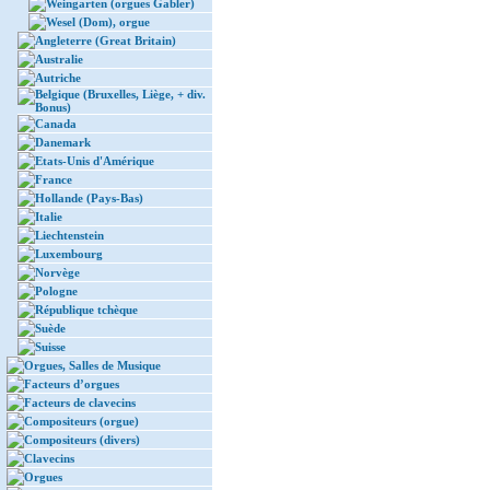
Weingarten (orgues Gabler)
Wesel (Dom), orgue
Angleterre (Great Britain)
Australie
Autriche
Belgique (Bruxelles, Liège, + div.
Bonus)
Canada
Danemark
Etats-Unis d'Amérique
France
Hollande (Pays-Bas)
Italie
Liechtenstein
Luxembourg
Norvège
Pologne
République tchèque
Suède
Suisse
Orgues, Salles de Musique
Facteurs d’orgues
Facteurs de clavecins
Compositeurs (orgue)
Compositeurs (divers)
Clavecins
Orgues