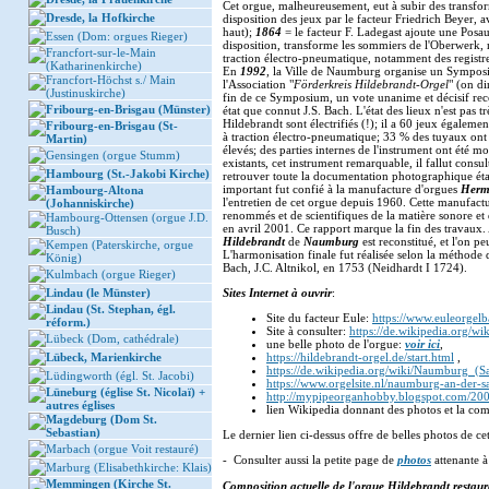
Cet orgue, malheureusement, eut à subir des transform
Dresde, la Hofkirche
disposition des jeux par le facteur Friedrich Beyer, a
haut);
1864
= le facteur F. Ladegast ajoute une Posa
Essen (Dom: orgues Rieger)
disposition, transforme les sommiers de l'Oberwerk,
Francfort-sur-le-Main
traction électro-pneumatique, notamment des registres,
(Katharinenkirche)
En
1992
, la Ville de Naumburg organise un Symposiu
Francfort-Höchst s./ Main
l'Association "
Förderkreis Hildebrandt-Orgel
" (on d
(Justinuskirche)
fin de ce Symposium, un vote unanime et décisif re
Fribourg-en-Brisgau (Münster)
état que connut J.S. Bach. L'état des lieux n'est pas tr
Hildebrandt sont électrifiés (!); il a 60 jeux égalem
Fribourg-en-Brisgau (St-
à traction électro-pneumatique; 33 % des tuyaux ont
Martin)
élevés; des parties internes de l'instrument ont été mo
Gensingen (orgue Stumm)
existants, cet instrument remarquable, il fallut consu
Hambourg (St.-Jakobi Kirche)
retrouver toute la documentation photographique établ
important fut confié à la manufacture d'orgues
Herm
Hambourg-Altona
l'entretien de cet orgue depuis 1960. Cette manufactu
(Johanniskirche)
renommés et de scientifiques de la matière sonore et 
Hambourg-Ottensen (orgue J.D.
en avril 2001. Ce rapport marque la fin des travaux.
Busch)
Hildebrandt
de
Naumburg
est reconstitué, et l'on p
Kempen (Paterskirche, orgue
L'harmonisation finale fut réalisée selon la méthode 
König)
Bach, J.C. Altnikol, en 1753 (Neidhardt I 1724).
Kulmbach (orgue Rieger)
Lindau (le Münster)
Sites Internet à ouvrir
:
Lindau (St. Stephan, égl.
Site du facteur Eule:
https://www.euleorgelb
réform.)
Site à consulter:
https://de.wikipedia.org/wi
Lübeck (Dom, cathédrale)
une belle photo de l'orgue:
voir ici
,
Lübeck, Marienkirche
https://hildebrandt-orgel.de/start.html
,
https://de.wikipedia.org/wiki/Naumburg_(Sa
Lüdingworth (égl. St. Jacobi)
https://www.orgelsite.nl/naumburg-an-der-s
Lüneburg (église St. Nicolaï) +
http://mypipeorganhobby.blogspot.com/20
autres églises
lien Wikipedia donnant des photos et la com
Magdeburg (Dom St.
Sebastian)
Le dernier lien ci-dessus offre de belles photos de c
Marbach (orgue Voit restauré)
- Consulter aussi la petite page de
photos
attenante à
Marburg (Elisabethkirche: Klais)
Memmingen (Kirche St.
Composition actuelle de l'orgue Hildebrandt restaur