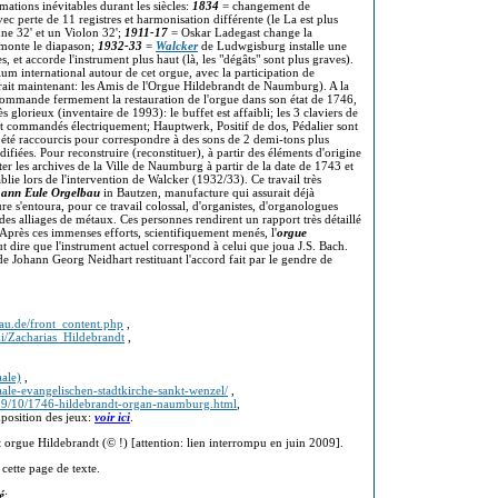
ations inévitables durant les siècles:
1834
= changement de
vec perte de 11 registres et harmonisation différente (le La est plus
une 32' et un Violon 32';
1911-17
= Oskar Ladegast change la
 monte le diapason;
1932-33
=
Walcker
de Ludwgisburg installe une
 et accorde l'instrument plus haut (là, les "dégâts" sont plus graves).
m international autour de cet orgue, avec la participation de
irait maintenant: les Amis de l'Orgue Hildebrandt de Naumburg). A la
commande fermement la restauration de l'orgue dans son état de 1746,
ès glorieux (inventaire de 1993): le buffet est affaibli; les 3 claviers de
ent commandés électriquement; Hauptwerk, Positif de dos, Pédalier sont
 été raccourcis pour correspondre à des sons de 2 demi-tons plus
difiées. Pour reconstruire (reconstituer), à partir des éléments d'origine
lter les archives de la Ville de Naumburg à partir de la date de 1743 et
ie lors de l'intervention de Walcker (1932/33). Ce travail très
ann Eule Orgelbau
in Bautzen, manufacture qui assurait déjà
re s'entoura, pour ce travail colossal, d'organistes, d'organologues
des alliages de métaux. Ces personnes rendirent un rapport très détaillé
 Après ces immenses efforts, scientifiquement menés, l'
orgue
eut dire que l'instrument actuel correspond à celui que joua J.S. Bach.
de Johann Georg Neidhart restituant l'accord fait par le gendre de
au.de/front_content.php
,
ki/Zacharias_Hildebrandt
,
ale)
,
aale-evangelischen-stadtkirche-sankt-wenzel/
,
09/10/1746-hildebrandt-organ-naumburg.html
,
position des jeux:
voir ici
.
et orgue Hildebrandt (© !) [attention: lien interrompu en juin 2009].
 cette page de texte.
é
: