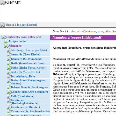
Retour à la page d'accueil
Vous êtes ici :
Accueil
>
Continents, pays, villes, li
Continents, pays, villes, lieux
Naumburg (orgue Hildebrandt)
Afrique du Sud
Allemagne
Allemagne: Naumburg, orgue historique Hildebra
Altenberg (Dom, orgue Klais)
Arnstadt (Neue Kirche)
Bamberg (St. Kunigund)
Naumburg
est une
ville allemande
située à une cinq
Berlin (französischer Dom)
L'église
St. Wenzel
(
St. Wenzelskirche von Naumburg
Berlin (Heilig-Kreuz-Kirche)
reçut un
premier orgue
vers
1705
. Mais sous l'influ
probablement, de
Gottfried Silbermann
, on fit appe
Berlin (la Marienkirche)
Hildebrandt
, qui, à l'époque, passait pour l'un des g
Brandenburg, Dom
baroque. On sait que Bach exerça une grande influenc
Breisach-am-Rhein (orgues,
d'orgues dans la région de Leipzig. On sait aussi qu'i
vitraux)
région. L'
orgue Hildebrandt de Naumburg
est un in
rares orgues baroques à avoir reçu, dès l'origine, 3 cl
Brême: Dom St. Petri, orgues
C'était donc, pour l'époque, un orgue certainement c
Cappel (orgue Arp Schnitger)
donc des années
1743-46
, à l'origine. En 1748, Bach
Naumburg pour proposer la candidature de son gen
Celle (Stadtkirche)
l'église St. Wenzel. On sait, au moins, qu'Altnikol pa
Constance
l'orgue de Naumburg. L'expertise que fit J.S. Bach
(Dreifaltigkeitskirche)
malheureusement pas été conservée dans les archives d
Constance (le Münster)
Bach a eu l'occasion de s'impliquer dans la réalisatio
Constance (St. Stephanskirche)
rend cet orgue particulièrement précieux. On sait aus
Dresde, la Frauenkirche