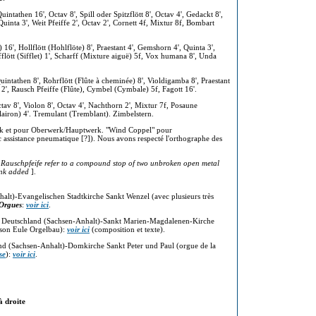
intathen 16', Octav 8', Spill oder Spitzflött 8', Octav 4', Gedackt 8',
, Quinta 3', Weit Pfeiffe 2', Octav 2', Cornett 4f, Mixtur 8f, Bombart
16', Hollflött (Hohlflöte) 8', Praestant 4', Gemshorn 4', Quinta 3',
Süfflött (Sifflet) 1', Scharff (Mixture aiguë) 5f, Vox humana 8', Unda
 Quintathen 8', Rohrflött (Flûte à cheminée) 8', Violdigamba 8', Praestant
v 2', Rausch Pfeiffe (Flûte), Cymbel (Cymbale) 5f, Fagott 16'.
ctav 8', Violon 8', Octav 4', Nachthorn 2', Mixtur 7f, Posaune
lairon) 4'. Tremulant (Tremblant). Zimbelstern.
erk et pour Oberwerk/Hauptwerk. "Wind Coppel" pour
ssistance pneumatique [?]). Nous avons respecté l'orthographe des
 Rauschpfeife refer to a compound stop of two unbroken open metal
ank added
].
lt)-Evangelischen Stadtkirche Sankt Wenzel (avec plusieurs très
 Orgues
:
voir ici
.
Deutschland (Sachsen-Anhalt)-Sankt Marien-Magdalenen-Kirche
aison Eule Orgelbau):
voir ici
(composition et texte).
nd (Sachsen-Anhalt)-Domkirche Sankt Peter und Paul (orgue de la
se
):
voir ici
.
à droite