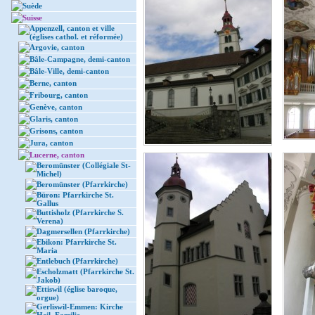
Suède
Suisse
Appenzell, canton et ville
(églises cathol. et réformée)
Argovie, canton
Bâle-Campagne, demi-canton
Bâle-Ville, demi-canton
Berne, canton
Fribourg, canton
Genève, canton
Glaris, canton
Grisons, canton
Jura, canton
Lucerne, canton
Beromünster (Collégiale St-
Michel)
Beromünster (Pfarrkirche)
Büron: Pfarrkirche St.
Gallus
Buttisholz (Pfarrkirche S.
Verena)
Dagmersellen (Pfarrkirche)
Ebikon: Pfarrkirche St.
Maria
Entlebuch (Pfarrkirche)
Escholzmatt (Pfarrkirche St.
Jakob)
Ettiswil (église baroque,
orgue)
Gerliswil-Emmen: Kirche