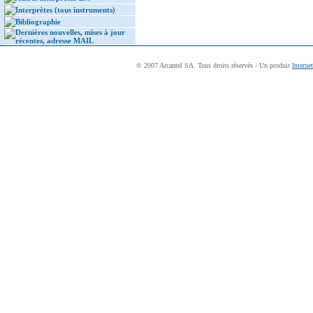
Interprètes (tous instruments)
Bibliographie
Dernières nouvelles, mises à jour
récentes, adresse MAIL
© 2007 Arcantel SA. Tous droits réservés - Un produit
Interne