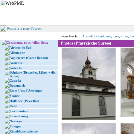
Retour à la page d'accueil
Vous êtes ici :
Accueil
>
Continents, pays, villes, li
Continents, pays, villes, lieux
Photos (Pfarrkirche Sursee)
Afrique du Sud
Allemagne
Angleterre (Great Britain)
Australie
Autriche
Belgique (Bruxelles, Liège, + div.
Bonus)
Canada
Danemark
Etats-Unis d'Amérique
France
Hollande (Pays-Bas)
Italie
Liechtenstein
Luxembourg
Norvège
Pologne
République tchèque