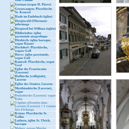
Heil. Familie
Gettnau (orgue H. Pürro)
Grosswangen: Pfarrkirche
St. Konrad
Hasle im Entlebuch (église)
Hergiswald (Obernau):
pèlerinage
Hergiswil bei Willisau (église)
Hildisrieden: église
paroissiale néogothique
Hitzkirch: église baroque,
orgue Hauser
Hochdorf: Pfarrkirche,
orgues Goll
Horw: église paroissiale,
orgue Goll
Knutwil: Pfarrkirche, orgue
Graf
Eglise des Franciscains
(Lucerne)
Hofkirche (collégiale),
Lucerne
Eglise des Jésuites, Lucerne
Matthäuskirche (Lucerne),
orgue
Pauluskirche (Lucerne): orgue
Kuhn
3 églises réformées dans
Lucerne (Lucerne) + 1 comme
lieu d'échange
Kriens: Pfarrkirche St.
Gallus
Luthern, église St. Ulrich,
baroque
Malters: orgues Metzler