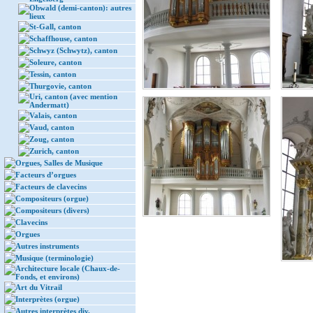
Obwald (demi-canton): autres
lieux
St-Gall, canton
Schaffhouse, canton
Schwyz (Schwytz), canton
Soleure, canton
Tessin, canton
Thurgovie, canton
Uri, canton (avec mention
Andermatt)
Valais, canton
Vaud, canton
Zoug, canton
Zurich, canton
Orgues, Salles de Musique
Facteurs d’orgues
Facteurs de clavecins
Compositeurs (orgue)
Compositeurs (divers)
Clavecins
Orgues
Autres instruments
Musique (terminologie)
Architecture locale (Chaux-de-
Fonds, et environs)
Art du Vitrail
Interprètes (orgue)
Autres interprètes div.