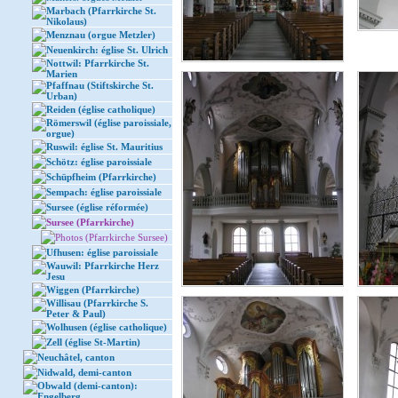
Marbach (Pfarrkirche St.
Nikolaus)
Menznau (orgue Metzler)
Neuenkirch: église St. Ulrich
Nottwil: Pfarrkirche St.
Marien
Pfaffnau (Stiftskirche St.
Urban)
Reiden (église catholique)
Römerswil (église paroissiale,
orgue)
Ruswil: église St. Mauritius
Schötz: église paroissiale
Schüpfheim (Pfarrkirche)
Sempach: église paroissiale
Sursee (église réformée)
Sursee (Pfarrkirche)
Photos (Pfarrkirche Sursee)
Ufhusen: église paroissiale
Wauwil: Pfarrkirche Herz
Jesu
Wiggen (Pfarrkirche)
Willisau (Pfarrkirche S.
Peter & Paul)
Wolhusen (église catholique)
Zell (église St-Martin)
Neuchâtel, canton
Nidwald, demi-canton
Obwald (demi-canton):
Engelberg