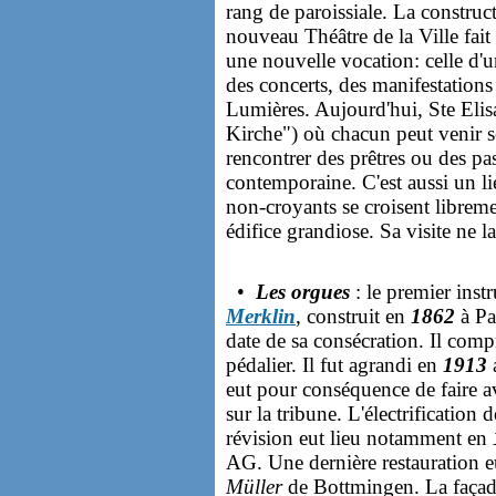
rang de paroissiale. La constru
nouveau Théâtre de la Ville fait
une nouvelle vocation: celle d'u
des concerts, des manifestations
Lumières. Aujourd'hui, Ste Elis
Kirche") où chacun peut venir se
rencontrer des prêtres ou des pas
contemporaine. C'est aussi un lieu
non-croyants se croisent librem
édifice grandiose. Sa visite ne la
•
Les orgues
: le premier ins
Merklin
, construit en
1862
à Par
date de sa consécration. Il compr
pédalier. Il fut agrandi en
1913
a
eut pour conséquence de faire a
sur la tribune. L'électrification d
révision eut lieu notamment en
AG. Une dernière restauration e
Müller
de Bottmingen. La façade