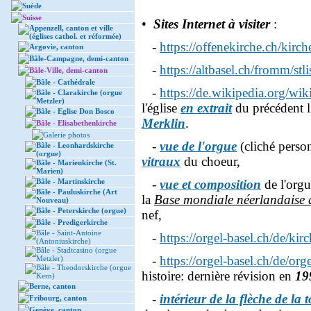
Suède
Suisse
•
Sites Internet à visiter
:
Appenzell, canton et ville
(églises cathol. et réformée)
-
https://offenekirche.ch/kirch
Argovie, canton
Bâle-Campagne, demi-canton
-
https://altbasel.ch/fromm/stl
Bâle-Ville, demi-canton
Bâle - Cathédrale
-
https://de.wikipedia.org/wi
Bâle - Clarakirche (orgue
Metzler)
l'église
en extrait
du précédent l
Bâle - Eglise Don Bosco
Merklin
.
Bâle - Elisabethenkirche
Galerie photos
-
vue de l'orgue
(cliché perso
Bâle - Leonhardskirche
(orgue)
vitraux
du choeur,
Bâle - Marienkirche (St.
Marien)
Bâle - Martinskirche
-
vue et composition
de l'orgue
Bâle - Pauluskirche (Art
la
Base mondiale néerlandaise 
Nouveau)
Bâle - Peterskirche (orgue)
nef,
Bâle - Predigerkirche
Bâle - Saint-Antoine
-
https://orgel-basel.ch/de/kir
(Antoniuskirche)
Bâle - Stadtcasino (orgue
-
https://orgel-basel.ch/de/org
Metzler)
Bâle - Theodorskirche (orgue
histoire: dernière révision en
19
Kern)
Berne, canton
-
intérieur de la flèche de la 
Fribourg, canton
Genève, canton