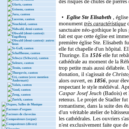
des risques de chutes de pierres (
Glaris, canton
Grisons, canton
Jura, canton
•
Eglise Ste Elisabeth
, églis
Lucerne, canton
monument
très caractéristique
d
Neuchâtel, canton
sanctuaire néo-gothique le plus 
Nidwald, demi-canton
Obwald (demi-canton):
fait est que cette église est imme
Engelberg
Obwald (demi-canton): autres
première église Ste. Elisabeth fu
lieux
elle fut chapelle d'un hôpital. E
St-Gall, canton
Schaffhouse, canton
Thuringe. En
1516
elle fut rebâ
Schwyz (Schwytz), canton
cathédrale au moment de la Réfo
Soleure, canton
trop petite mais aussi délabrée. 
Tessin, canton
Thurgovie, canton
donation, il s'agissait de
Christ
Uri, canton (avec mention
alors ouvert, en
1856
, pour éle
Andermatt)
Valais, canton
respectant le style médiéval. Apr
Vaud, canton
Caspar Josef Jeuch
(Badois) et
Zoug, canton
retenus. Le projet de Stadler fu
Zurich, canton
Orgues, Salles de Musique
romantisme, dans la suite des éta
Facteurs d’orgues
d'un véritable atelier de bâtis
Facteurs de clavecins
les cathédrales. Les ouvriers s'as
Compositeurs (orgue)
n'est exclusivement faite que de
Compositeurs (divers)
Clavecins