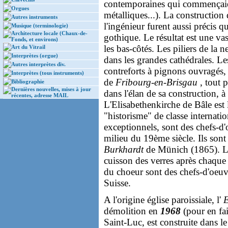
contemporaines qui commençaien
Orgues
métalliques...). La construction
Autres instruments
l'ingénieur furent aussi précis q
Musique (terminologie)
Architecture locale (Chaux-de-
gothique. Le résultat est une vas
Fonds, et environs)
les bas-côtés. Les piliers de la 
Art du Vitrail
Interprètes (orgue)
dans les grandes cathédrales. Les
Autres interprètes div.
contreforts à pignons ouvragés, 
Interprètes (tous instruments)
de
Fribourg-en-Brisgau
, tout p
Bibliographie
Dernières nouvelles, mises à jour
dans l'élan de sa construction, 
récentes, adresse MAIL
L'Elisabethenkirche de Bâle est
"historisme" de classe internati
exceptionnels, sont des chefs-d'
milieu du 19ème siècle. Ils sont
Burkhardt
de Münich (1865). La
cuisson des verres après chaque
du choeur sont des chefs-d'oeuv
Suisse.
A l'origine église paroissiale, l'
E
démolition en
1968
(pour en fai
Saint-Luc, est construite dans l