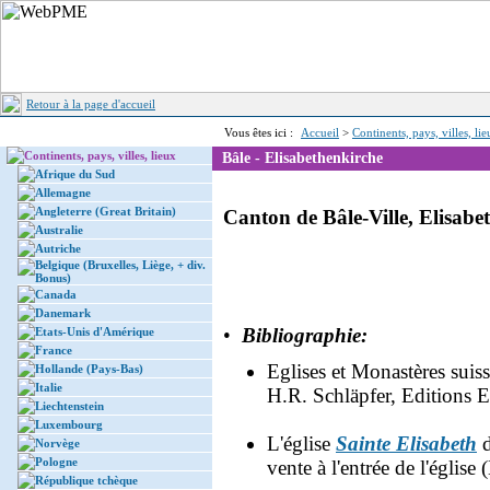
Retour à la page d'accueil
Vous êtes ici :
Accueil
>
Continents, pays, villes, li
Continents, pays, villes, lieux
Bâle - Elisabethenkirche
Afrique du Sud
Allemagne
Angleterre (Great Britain)
Canton de Bâle-Ville, Elisabe
Australie
Autriche
Belgique (Bruxelles, Liège, + div.
Bonus)
Canada
Danemark
•
Bibliographie:
Etats-Unis d'Amérique
France
Eglises et Monastères suiss
Hollande (Pays-Bas)
Italie
H.R. Schläpfer, Editions E
Liechtenstein
Luxembourg
L'église
Sainte Elisabeth
d
Norvège
Pologne
vente à l'entrée de l'église
République tchèque