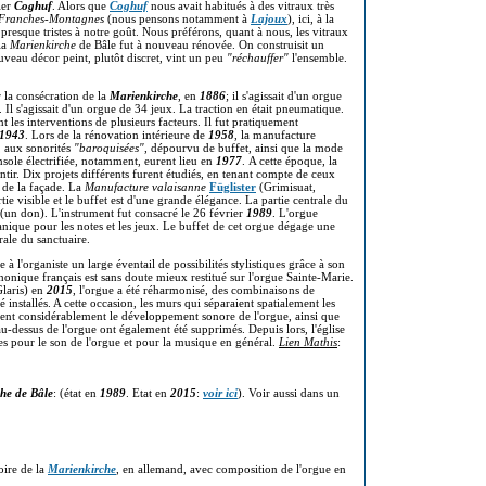
ier
Coghuf
. Alors que
Coghuf
nous avait habitués à des vitraux très
Franches-Montagnes
(nous pensons notamment à
Lajoux
), ici, à la
et presque tristes à notre goût. Nous préférons, quant à nous, les vitraux
 la
Marienkirche
de Bâle fut à nouveau rénovée. On construisit un
uveau décor peint, plutôt discret, vint un peu
"réchauffer"
l'ensemble.
r la consécration de la
Marienkirche
, en
1886
; il s'agissait d'un orgue
 Il s'agissait d'un orgue de 34 jeux. La traction en était pneumatique.
t les interventions de plusieurs facteurs. Il fut pratiquement
1943
. Lors de la rénovation intérieure de
1958
, la manufacture
, aux sonorités
"baroquisées"
, dépourvu de buffet, ainsi que la mode
nsole électrifiée, notamment, eurent lieu en
1977
. A cette époque, la
ntir. Dix projets différents furent étudiés, en tenant compte de ceux
 de la façade. La
Manufacture valaisanne
Füglister
(Grimisuat,
tie visible et le buffet est d'une grande élégance. La partie centrale du
un don). L'instrument fut consacré le 26 février
1989
. L'orgue
canique pour les notes et les jeux. Le buffet de cet orgue dégage une
rale du sanctuaire.
re à l'organiste un large éventail de possibilités stylistiques grâce à son
onique français est sans doute mieux restitué sur l'orgue Sainte-Marie.
laris) en
2015
, l'orgue a été réharmonisé, des combinaisons de
é installés. A cette occasion, les murs qui séparaient spatialement les
naient considérablement le développement sonore de l'orgue, ainsi que
au-dessus de l'orgue ont également été supprimés. Depuis lors, l'église
es pour le son de l'orgue et pour la musique en général.
Lien Mathis
:
che de Bâle
: (état en
1989
. Etat en
2015
:
voir ici
). Voir aussi dans un
oire de la
Marienkirche
, en allemand, avec composition de l'orgue en