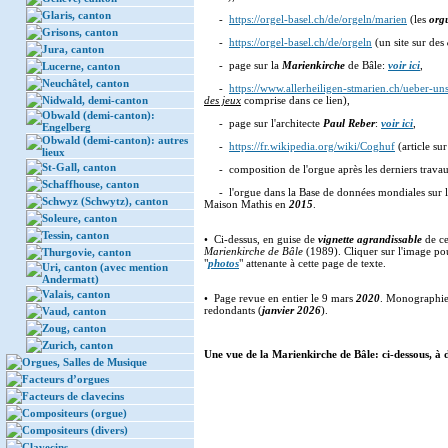
Glaris, canton
-
https://orgel-basel.ch/de/orgeln/marien
(les
org
Grisons, canton
-
https://orgel-basel.ch/de/orgeln
(un site sur des
Jura, canton
- page sur la
Marienkirche
de Bâle:
voir ici
,
Lucerne, canton
Neuchâtel, canton
-
https://www.allerheiligen-stmarien.ch/ueber-uns
Nidwald, demi-canton
des jeux
comprise dans ce lien),
Obwald (demi-canton):
- page sur l'architecte
Paul Reber
:
voir ici
,
Engelberg
Obwald (demi-canton): autres
-
https://fr.wikipedia.org/wiki/Coghuf
(article su
lieux
St-Gall, canton
- composition de l'orgue après les derniers trava
Schaffhouse, canton
- l'orgue dans la Base de données mondiales sur l
Schwyz (Schwytz), canton
Maison Mathis en
2015
.
Soleure, canton
Tessin, canton
• Ci-dessus, en guise de
vignette agrandissable
de ce
Marienkirche de Bâle
(1989). Cliquer sur l'image pour
Thurgovie, canton
"
photos
" attenante à cette page de texte.
Uri, canton (avec mention
Andermatt)
Valais, canton
• Page revue en entier le 9 mars
2020
. Monographie
redondants (
janvier 2026
).
Vaud, canton
Zoug, canton
Zurich, canton
Une vue de la Marienkirche de Bâle: ci-dessous, à 
Orgues, Salles de Musique
Facteurs d’orgues
Facteurs de clavecins
Compositeurs (orgue)
Compositeurs (divers)
Clavecins