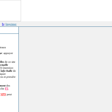
Imprimer
itraux
ge
: appuyer
lles
de ce site
ectuelle
©
) [
mention
:
'
info-bulle
de
diquer
ces et
prendre
.
ment
des
uche
F5
.
n
VPN
peut