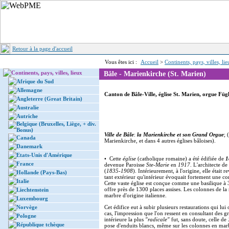
Retour à la page d'accueil
Vous êtes ici :
Accueil
>
Continents, pays, villes, li
Continents, pays, villes, lieux
Bâle - Marienkirche (St. Marien)
Afrique du Sud
Allemagne
Canton de Bâle-Ville, église St. Marien, orgue Fügl
Angleterre (Great Britain)
Australie
Autriche
Belgique (Bruxelles, Liège, + div.
Bonus)
Ville de Bâle
:
la Marienkirche et son Grand Orgue
; 
Canada
Marienkirche, et dans 4 autres églises bâloises).
Danemark
Etats-Unis d'Amérique
• Cette
église
(catholique romaine) a été édifiée de
1
France
devenue Paroisse
Ste-Marie
en
1917
. L'architecte de
(
1835-1908
). Intérieurement, à l'origine, elle était 
Hollande (Pays-Bas)
tant extérieur qu'intérieur évoquait fortement une c
Italie
Cette vaste église est conçue comme une basilique à 3
offre près de 1300 places assises. Les colonnes de la
Liechtenstein
marbre d'origine italienne.
Luxembourg
Norvège
Cet édifice eut à subir plusieurs restaurations qui lui
cas, l'impression que l'on ressent en consultant des g
Pologne
intérieure la plus
"radicale"
fut, sans doute, celle de
République tchèque
pose d'enduits blancs, même sur les colonnes en mar