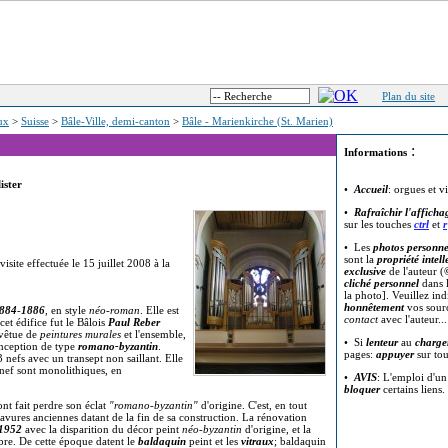
Plan du site
eux
>
Suisse
>
Bâle-Ville, demi-canton
>
Bâle - Marienkirche (St. Marien)
:
Informations
ister
•
Accueil
: orgues et v
•
Rafraîchir l'afficha
sur les touches
ctrl
et
r
• Les
photos personne
sont la
propriété intell
(visite effectuée le 15 juillet 2008 à la
exclusive
de l'auteur (
cliché personnel
dans l
la photo]. Veuillez in
honnêtement
vos sour
884
-
1886
, en style
néo-roman
. Elle est
contact
avec l'auteur..
 cet édifice fut le Bâlois
Paul Reber
revêtue de
peintures murales
et l'ensemble,
• Si
lenteur
au
charge
onception de type
romano-byzantin
.
pages:
appuyer
sur to
 nefs avec un transept non saillant. Elle
 nef sont monolithiques, en
•
AVIS
: L'emploi d'u
bloquer
certains liens.
 ont fait perdre son éclat
"romano-byzantin"
d'origine. C'est, en tout
ravures anciennes datant de la fin de sa construction. La rénovation
1952
avec la disparition du décor peint
néo-byzantin
d'origine, et la
bre. De cette époque datent le
baldaquin
peint et les
vitraux
; baldaquin