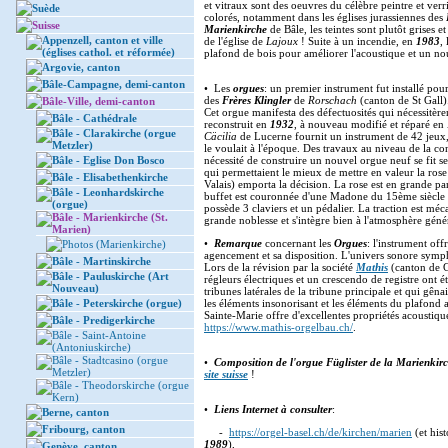
et vitraux sont des oeuvres du célèbre peintre et verr
Suède
colorés, notamment dans les églises jurassiennes des
Suisse
Marienkirche
de Bâle, les teintes sont plutôt grises 
Appenzell, canton et ville
de l'église de
Lajoux
! Suite à un incendie, en
1983
,
(églises cathol. et réformée)
plafond de bois pour améliorer l'acoustique et un no
Argovie, canton
Bâle-Campagne, demi-canton
• Les
orgues
: un premier instrument fut installé pou
des
Frères Klingler
de
Rorschach
(canton de St Gall).
Bâle-Ville, demi-canton
Cet orgue manifesta des défectuosités qui nécessitèren
Bâle - Cathédrale
reconstruit en
1932
, à nouveau modifié et réparé en
Bâle - Clarakirche (orgue
Cäcilia
de Lucerne fournit un instrument de 42 jeux
Metzler)
le voulait à l'époque. Des travaux au niveau de la co
Bâle - Eglise Don Bosco
nécessité de construire un nouvel orgue neuf se fit se
qui permettaient le mieux de mettre en valeur la rose
Bâle - Elisabethenkirche
Valais) emporta la décision. La rose est en grande par
Bâle - Leonhardskirche
buffet est couronnée d'une Madone du 15ème siècle (
(orgue)
possède 3 claviers et un pédalier. La traction est mé
Bâle - Marienkirche (St.
grande noblesse et s'intègre bien à l'atmosphère géné
Marien)
•
Remarque
concernant les
Orgues
: l'instrument off
Photos (Marienkirche)
agencement et sa disposition. L'univers sonore symph
Bâle - Martinskirche
Lors de la révision par la société
Mathis
(canton de G
Bâle - Pauluskirche (Art
régleurs électriques et un crescendo de registre ont ét
Nouveau)
tribunes latérales de la tribune principale et qui gê
Bâle - Peterskirche (orgue)
les éléments insonorisant et les éléments du plafond 
Sainte-Marie offre d'excellentes propriétés acoustiqu
Bâle - Predigerkirche
https://www.mathis-orgelbau.ch/
.
Bâle - Saint-Antoine
(Antoniuskirche)
Bâle - Stadtcasino (orgue
•
Composition de l'orgue Füglister de la Marienkir
Metzler)
site suisse
!
Bâle - Theodorskirche (orgue
Kern)
•
Liens Internet à consulter
:
Berne, canton
Fribourg, canton
-
https://orgel-basel.ch/de/kirchen/marien
(et hist
1989
),
Genève, canton