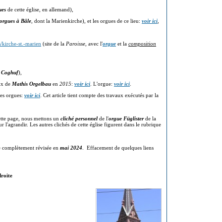
ues
de cette église, en allemand),
orgues à Bâle
, dont la Marienkirche), et les orgues de ce lieu:
voir ici
,
/kirche-st.-marien
(site de la
Paroisse
, avec l'
orgue
et la
composition
r
Coghuf
),
ux de
Mathis Orgelbau
en
2015
:
voir ici
. L'orgue:
voir ici
.
es orgues:
voir ici
. Cet article tient compte des travaux exécutés par la
tte page, nous mettons un
cliché personnel
de l'
orgue Füglister
de la
 l'agrandir. Les autres clichés de cette église figurent dans le rubrique
 complètement révisée en
mai 2024
. Effacement de quelques liens
droite