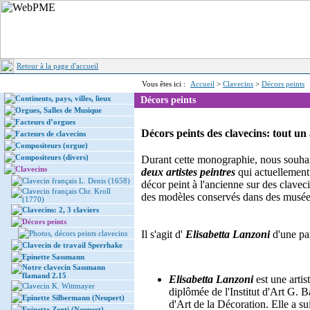
Retour à la page d'accueil
Vous êtes ici :
Accueil
>
Clavecins
>
Décors peints
Continents, pays, villes, lieux
Décors peints
Orgues, Salles de Musique
Facteurs d’orgues
Décors peints des clavecins: tout un 
Facteurs de clavecins
Compositeurs (orgue)
Compositeurs (divers)
Durant cette monographie, nous souhai
Clavecins
deux artistes peintres
qui actuellement
Clavecin français L. Denis (1658)
décor peint à l'ancienne sur des claveci
Clavecin français Chr. Kroll
des modèles conservés dans des musée
(1770)
Clavecins: 2, 3 claviers
Décors peints
Il s'agit d'
Elisabetta Lanzoni
d'une pa
Photos, décors peints clavecins
Clavecin de travail Sperrhake
Epinette Sassmann
Notre clavecin Sassmann
flamand 2.15
Elisabetta Lanzoni
est une artis
Clavecin K. Wittmayer
diplômée de l'Institut d'Art G. B
Epinette Silbermann (Neupert)
d'Art de la Décoration. Elle a s
Epinette Zenti (Neupert)