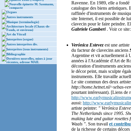
Ravenne. En 1989, elle a fondé 
Nouvelle épinette M. Sassmann,
catalogue des biens artistiques. E
compacte
Orgues
raffinée d'instruments de musiqu
Autres instruments
site Internet, il est possible de 
Musique (terminologie)
clavecin pour le faire peindre. E
Architecture locale (Chaux-de-
Gabriele Gamberi
. Voir ce site
Fonds, et environs)
Art du Vitrail
Interprètes (orgue)
Autres interprètes div.
Verónica Estevez
est une artiste
Interprètes (tous instruments)
du facteur de clavecins anciens
Bibliographie
Argentine et vit actuellement à 
Dernières nouvelles, mises à jour
années à l'Académie d'Art de Ros
récentes, adresse MAIL
décoration d'instruments anciens 
le décor peint, mais sculpte égal
instruments. Elle travaille actuel
Le site commun des deux artist
http://home.hetnet.nl/~sebas-ver
pourtant intéressant). [Liens de
http://www.earlymusicalinstrume
aussi:
http://www.earlymusicalin
artiste peintre:
" Verónica Esteve
The Netherlands since 1995. She
making lute and guitar rosettes
Waals "
. Son travail
et contribu
de la richesse de certains décors