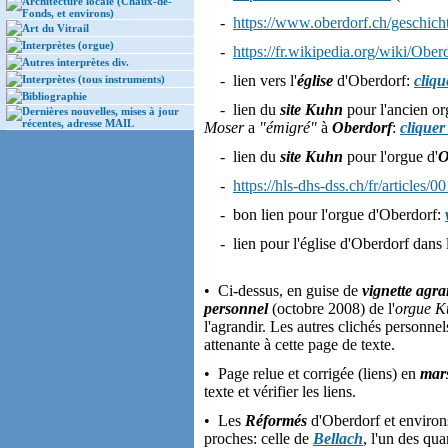
Architecture locale (Chaux-de-
Fonds, et environs)
-
https://www.oberdorf.ch/geschich
Art du Vitrail
Interprètes (orgue)
-
https://fr.wikipedia.org/wiki/Ober
Autres interprètes div.
- lien vers l'
église
d'Oberdorf:
cliqu
Interprètes (tous instruments)
Bibliographie
- lien du
site Kuhn
pour l'ancien or
Dernières nouvelles, mises à jour
récentes, adresse MAIL
Moser
a
"émigré"
à
Oberdorf
:
cliquer 
- lien du
site Kuhn
pour l'orgue d'
O
-
https://hls-dhs-dss.ch/fr/articles
- bon lien pour l'orgue d'Oberdorf:
- lien pour l'église d'Oberdorf dans l
• Ci-dessus, en guise de
vignette agra
personnel
(octobre 2008) de l'
orgue Ku
l'agrandir. Les autres clichés personne
attenante à cette page de texte.
• Page relue et corrigée (liens) en
mar
texte et vérifier les liens.
• Les
Réformés
d'Oberdorf et environs
proches: celle de
Bellach
, l'un des qua