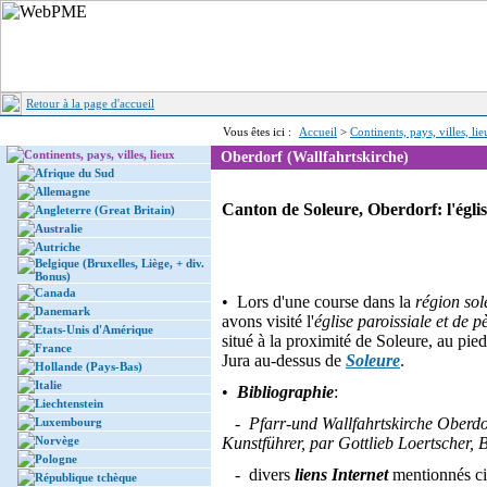
Retour à la page d'accueil
Vous êtes ici :
Accueil
>
Continents, pays, villes, li
Continents, pays, villes, lieux
Oberdorf (Wallfahrtskirche)
Afrique du Sud
Allemagne
Canton de Soleure, Oberdorf: l'églis
Angleterre (Great Britain)
Australie
Autriche
Belgique (Bruxelles, Liège, + div.
Bonus)
Canada
• Lors d'une course dans la
région sol
Danemark
avons visité l'
église paroissiale et de p
Etats-Unis d'Amérique
situé à la proximité de Soleure, au pie
France
Jura au-dessus de
Soleure
.
Hollande (Pays-Bas)
Italie
•
Bibliographie
:
Liechtenstein
-
Pfarr-und Wallfahrtskirche Oberd
Luxembourg
Norvège
Kunstführer, par Gottlieb Loertscher, 
Pologne
- divers
liens Internet
mentionnés ci
République tchèque