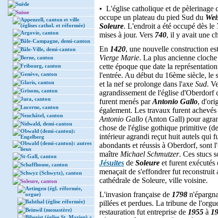
Suède
• L'église catholique et de pèlerinage d
Suisse
occupe un plateau du pied Sud du
Wei
Appenzell, canton et ville
Soleure
. L'endroit a été occupé dès l
(églises cathol. et réformée)
Argovie, canton
mises à jour. Vers
740
, il y avait une 
Bâle-Campagne, demi-canton
En
1420
, une nouvelle construction est
Bâle-Ville, demi-canton
Vierge Marie
. La plus ancienne cloche
Berne, canton
cette époque que date la représentation
Fribourg, canton
Genève, canton
l'entrée. Au début du 16ème siècle, le 
Glaris, canton
et la nef se prolonge dans l'axe
Sud
. V
Grisons, canton
agrandissement de l'église d'Oberdorf 
Jura, canton
furent menés par
Antonio Gallo
, d'ori
Lucerne, canton
également. Les travaux furent achevé
Neuchâtel, canton
Antonio Gallo
(Anton Gall) pour agran
Nidwald, demi-canton
chose de l'église gothique primitive (de
Obwald (demi-canton):
intérieur agrandi reçut huit autels qui 
Engelberg
Obwald (demi-canton): autres
abondants et réussis à Oberdorf, sont l
lieux
maître
Michael Schmutzer
. Ces stucs 
St-Gall, canton
Jésuites
de
Soleure
et furent exécutés 
Schaffhouse, canton
menaçait de s'effondrer fut reconstruit
Schwyz (Schwytz), canton
cathédrale de Soleure, ville voisine.
Soleure, canton
Aetingen (égl. réformée,
L'invasion française de
1798
n'épargna 
orgue)
Balsthal (église réformée)
pillées et perdues. La tribune de l'orgu
Beinwil (monastère)
restauration fut entreprise de
1955
à
1
Biberist (église St. Marien) +