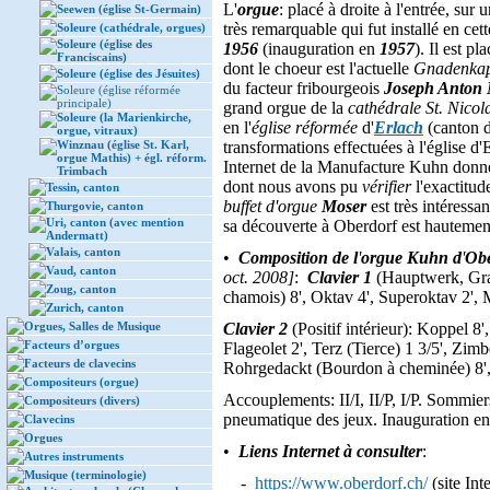
L'
orgue
: placé à droite à l'entrée, su
Seewen (église St-Germain)
très remarquable qui fut installé en cett
Soleure (cathédrale, orgues)
Soleure (église des
1956
(inauguration en
1957
). Il est pl
Franciscains)
dont le choeur est l'actuelle
Gnadenkap
Soleure (église des Jésuites)
du facteur fribourgeois
Joseph Anton
Soleure (église réformée
principale)
grand orgue de la
cathédrale St. Nicol
Soleure (la Marienkirche,
en l'
église réformée
d'
Erlach
(canton d
orgue, vitraux)
Winznau (église St. Karl,
transformations effectuées à l'église d
orgue Mathis) + égl. réform.
Internet de la Manufacture Kuhn donne
Trimbach
dont nous avons pu
vérifier
l'exactitud
Tessin, canton
buffet d'orgue
Moser
est très intéressa
Thurgovie, canton
Uri, canton (avec mention
sa découverte à Oberdorf est hauteme
Andermatt)
Valais, canton
•
Composition de l
'
orgue Kuhn d
'
Ob
Vaud, canton
oct. 2008]
:
Clavier 1
(Hauptwerk, Gra
Zoug, canton
chamois) 8', Oktav 4', Superoktav 2', 
Zurich, canton
Orgues, Salles de Musique
Clavier 2
(Positif intérieur): Koppel 8'
Facteurs d’orgues
Flageolet 2', Terz (Tierce) 1 3/5', Zi
Facteurs de clavecins
Rohrgedackt (Bourdon à cheminée) 8', 
Compositeurs (orgue)
Accouplements: II/I, II/P, I/P. Sommier
Compositeurs (divers)
pneumatique des jeux. Inauguration e
Clavecins
Orgues
•
Liens Internet à consulter
:
Autres instruments
Musique (terminologie)
-
https://www.oberdorf.ch/
(site Int