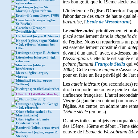
très bon goût, que le 19ème siècle avai
église réform.
Egerkingen (église St-
L'intérieur de l'église d'Oberdorf frapp
Martin) + église réform.
Erschwil (orgue Brosy, 1788)
l'abondance des
stucs
de haute qualité 
Grenchen (Granges: église
bavaroise
, l'
Ecole de Wessobrunn
).
St-Eusèbe)
Grenchen (Granges:
Le
maître-autel
: primitivement et proba
Zwinglikirche)
placé actuellement dans la
chapelle de 
Herbetswil (orgue R. Steiner)
Kappel (église, orgue Kuhn)
de l'église. Nous en reparlerons un peu
+ égl. réform. Wangen bei
est essentiellement constitué d'un
ante
Olten
devant d'un autel), avec, au-dessus, u
Lüsslingen (orgue R. Steiner)
Lüterkofen-Ichertswil: égl.
l'
Assomption
. Cette toile est signée et 
réformée
peintre flamand
François Stella
qui vé
Mariastein (abbaye
bénédictine)
1605
). Cette
oeuvre majeure
s'associe 
Messen: église, orgue,
pour en faire un lieu privilégié de l'art
vitraux
Mümliswil (église, orgue
Les
autels latéraux
(ou secondaires) r
Willisau)
Niedergösgen (Schlosskirche)
droit comporte une oeuvre peinte data
Oberdorf (Wallfahrtskirche)
(influence française). L'autel secondai
Photos (Oberdorf)
Vierge
(à gauche en entrant) on trouve 
Oensingen (église St. Georg)
l'église. Au centre, on admire une re
+ égl. réformée
15ème siècle
(en bois).
Olten (église cathol.: St.
Martinskirche)
Olten (église réformée
D'autres toiles ou objets remarquables 
Friedenskirche)
des 15ème, 16ème et début 17ème sièc
Ramiswil (église, orgue Ayer)
oeuvre de l'
Ecole de Wessobrunn
(Bavi
Rodersdorf (église, orgue R.
Steiner)