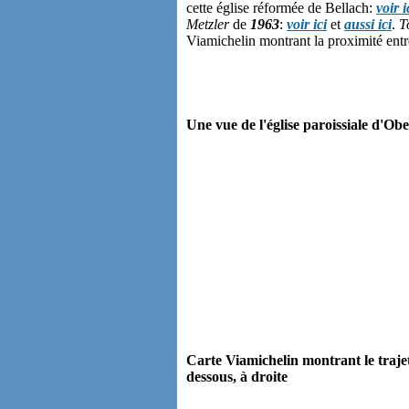
cette église réformée de Bellach:
voir i
Metzler
de
1963
:
voir ici
et
aussi ici
.
T
Viamichelin montrant la proximité entr
Une vue de l'église paroissiale d'Obe
Carte Viamichelin montrant le trajet
dessous, à droite