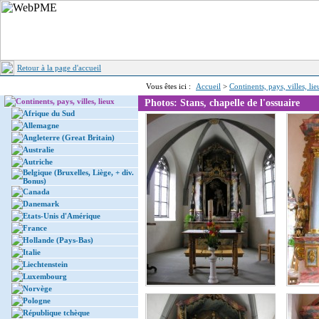
Retour à la page d'accueil
Vous êtes ici :
Accueil
>
Continents, pays, villes, li
Continents, pays, villes, lieux
Photos: Stans, chapelle de l'ossuaire
Afrique du Sud
Allemagne
Angleterre (Great Britain)
Australie
Autriche
Belgique (Bruxelles, Liège, + div.
Bonus)
Canada
Danemark
Etats-Unis d'Amérique
France
Hollande (Pays-Bas)
Italie
Liechtenstein
Luxembourg
Norvège
Pologne
République tchèque