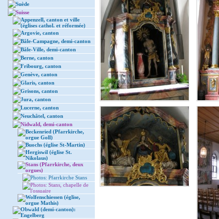
Suède
Suisse
Appenzell, canton et ville
(églises cathol. et réformée)
Argovie, canton
Bâle-Campagne, demi-canton
Bâle-Ville, demi-canton
Berne, canton
Fribourg, canton
Genève, canton
Glaris, canton
Grisons, canton
Jura, canton
Lucerne, canton
Neuchâtel, canton
Nidwald, demi-canton
Beckenried (Pfarrkirche,
orgue Goll)
Buochs (église St-Martin)
Hergiswil (église St.
Nikolaus)
Stans (Pfarrkirche, deux
orgues)
Photos: Pfarrkirche Stans
Photos: Stans, chapelle de
l'ossuaire
Wolfenschiessen (église,
orgue Mathis)
Obwald (demi-canton):
Engelberg