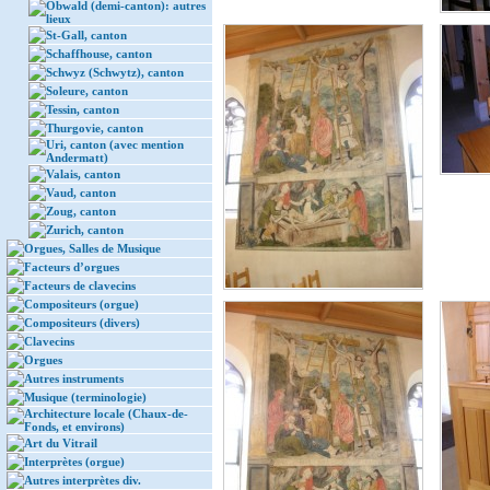
Obwald (demi-canton): autres
lieux
St-Gall, canton
Schaffhouse, canton
Schwyz (Schwytz), canton
Soleure, canton
Tessin, canton
Thurgovie, canton
Uri, canton (avec mention
Andermatt)
Valais, canton
Vaud, canton
Zoug, canton
Zurich, canton
Orgues, Salles de Musique
Facteurs d’orgues
Facteurs de clavecins
Compositeurs (orgue)
Compositeurs (divers)
Clavecins
Orgues
Autres instruments
Musique (terminologie)
Architecture locale (Chaux-de-
Fonds, et environs)
Art du Vitrail
Interprètes (orgue)
Autres interprètes div.