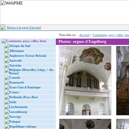
Retour à la page d'accueil
Vous êtes ici :
Accueil
>
Continents, pays, villes, li
Continents, pays, villes, lieux
Photos: orgues d'Engelberg
Afrique du Sud
Allemagne
Angleterre (Great Britain)
Australie
Autriche
Belgique (Bruxelles, Liège, + div.
Bonus)
Canada
Danemark
Etats-Unis d'Amérique
France
Hollande (Pays-Bas)
Italie
Liechtenstein
Luxembourg
Norvège
Pologne
République tchèque