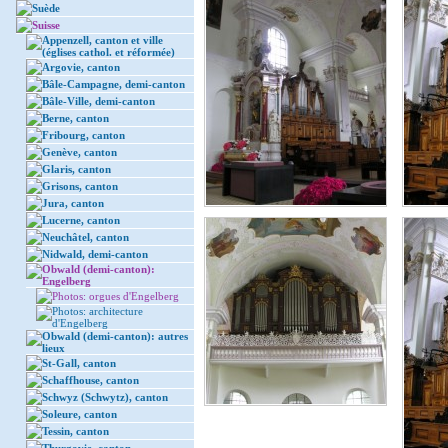
Suède
Suisse
Appenzell, canton et ville
(églises cathol. et réformée)
Argovie, canton
Bâle-Campagne, demi-canton
Bâle-Ville, demi-canton
Berne, canton
Fribourg, canton
Genève, canton
Glaris, canton
Grisons, canton
Jura, canton
Lucerne, canton
Neuchâtel, canton
Nidwald, demi-canton
Obwald (demi-canton):
Engelberg
Photos: orgues d'Engelberg
Photos: architecture
d'Engelberg
Obwald (demi-canton): autres
lieux
St-Gall, canton
Schaffhouse, canton
Schwyz (Schwytz), canton
Soleure, canton
Tessin, canton