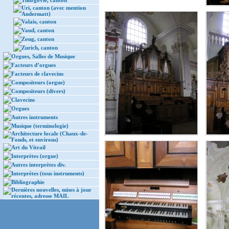
Thurgovie, canton
Uri, canton (avec mention
Andermatt)
Valais, canton
Vaud, canton
Zoug, canton
Zurich, canton
Orgues, Salles de Musique
Facteurs d’orgues
Facteurs de clavecins
Compositeurs (orgue)
Compositeurs (divers)
Clavecins
Orgues
Autres instruments
Musique (terminologie)
Architecture locale (Chaux-de-
Fonds, et environs)
Art du Vitrail
Interprètes (orgue)
Autres interprètes div.
Interprètes (tous instruments)
Bibliographie
Dernières nouvelles, mises à jour
récentes, adresse MAIL