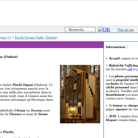
Plan du site
rgue (1)
>
Pinchi Organi (Italie, Ombrie)
:
Informations
gno (Ombrie)
•
Accueil
: orgues et v
•
Rafraîchir l'afficha
sur les touches
ctrl
et
r
• Les
photos personne
sont la
propriété intell
exclusive
de l'auteur (
s italien
Pinchi Organi
(Ombrie). Ce
cliché personnel
dans l
teur s'est récemment associé avec le
la photo]. Veuillez in
re une taille plus européenne dans la
honnêtement
vos sour
ruments
neufs
, mais il restaure aussi des
contact
avec l'auteur..
a traction mécanique qu'électrique dans
• Si
lenteur
au
charge
pages:
appuyer
sur to
athédrale d'
Arezzo
en
Toscane
pour
che de
Florence
et aussi de
Sienne
.
•
AVIS
: L'emploi d'u
bloquer
certains liens.
ues
Pinchi
),