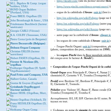
(USA)
-
https://skrabl.com/
(site du
facteur slovène
Škra
M.L. Bigelow & Comp. (organ
builders, USA)
-
https://www.pinchi.com/elenco-organi-nuovi/
(
BOND Organ Builders
- orgue de la cathédrale d'
Arezzo
:
voir ici
(lent à 
(Portland, USA)
Franz BREIL Orgelbau (D)
-
http://en.wikipedia.org/wiki/Foligno
(page sur
John Brombaugh & Assoc., USA
-
https://en.wikipedia.org/wiki/Foligno
(autre pa
Friedemann Buschbeck (facteur
américain)
-
https://en.wikipedia.org/wiki/Arezzo
(page sur
Giorgio CARLI (Vérone)
R.A. COLBY (Tennessee, USA)
- autre page sur la
cathédrale
d'
Arezzo
:
cliquer ic
Pietro Corna (près de Bergame)
- les orgues de cette cathédrale d'
Arezzo
:
voir ici
e
Pierre Decourcelle (Belgique)
- l'orgue Pinchi Organi:
voir ici
(composition, ph
Dobson Organ Company
(photo, composition des jeux, restauration en
1990
).
Christian ERLER (facteur
autrichien)
- les
orgues Pinchi
dans la
Base mondiale néerla
Hubert FASEN (Orgelbau, D)
été conçus avec le facteur
A
.
Škrabl
).
Förster & Nicolaus (D),
orgelbau
•
Composition de l'orgue Pinchi Organi de la cathé
Freiburger Orgelbau (H. Späth
Orgelbaumeister)
Grand-Orgue
avec Principale 8', Ottava 4', Nassat 2
Paul Fritts and Company, USA
cheminée) 8', Cornetto V 8', Tromba (Trompette) 8'
Halbert Gober, Canada
Positif
avec Bordone 16', Bordone 8', Principale 4', D
Goetze & Gwynn (England)
II, Clarinetto 8', Tremolo.
Grönlunds Orgelbyggeri
(facteur suédois)
Pédalier
avec Violone 16', Basso 8', Basso corale (Ch
Tromba (Trompette) 8', Tromba 4'.
Rainer HEHL (Orgelbau, Murr,
D)
Accouplements
: II/I, I/P, II/P. Claviers de 61 notes
Heintz-Orgelbau (Schiltach, D)
tuyaux en tout.
Franz HEISSLER Orgelbau (D,
USA)
Holtkamp Organ Comp.
• Ci-dessus, en guise de
vignette
de cette page, nous