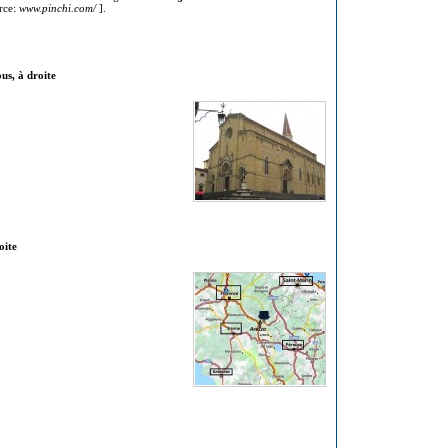
urce:
www.pinchi.com/
].
us, à droite
oite