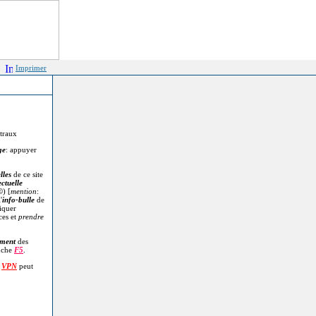
Imprimer
itraux
ge
: appuyer
lles
de ce site
ectuelle
©
) [
mention
:
'
info-bulle
de
diquer
ces et
prendre
.
ment
des
uche
F5
.
n
VPN
peut