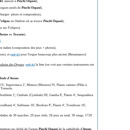
bl
, associé à
Pinchi Organi
),
orgues neufs de
Pinchi Organi
),
charger: photo et composition),
Foligno
en Ombrie où se trouve
Pinchi Organi
),
ge sur
Foligno
),
Arezzo
en
Toscane
),
i
.
n italien (composition des jeux + photos),
oto), et
voir ici
pour l'orgue beaucoup plus ancien [Renaissance]
ndaise des Orgues
:
voir ici
la liste (on voit que certains instruments ont
drale d'Arezzo
:
 2/3', Superottava 2', Mistura (Mixture) IV, Flauto camino (Flûte à
, Tremolo.
oublette 2', Cimbalo (Cymbale) III, Gamba 8', Flauto 4', Sesquialtera
oralbass) 4', Subbasso 16', Bordone 8', Flauto 4', Trombone 16',
. Pédalier de 30 marches. 20 jeux réels. 26 jeux au total. 30 rangs. 1720
 mettons un cliché de l'orgue
Pinchi Organi
de la cathédrale d'
Arezzo