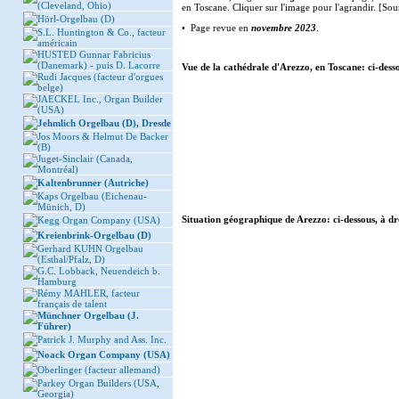
(Cleveland, Ohio)
en Toscane. Cliquer sur l'image pour l'agrandir. [So
Hörl-Orgelbau (D)
• Page revue en
novembre 2023
.
S.L. Huntington & Co., facteur
américain
HUSTED Gunnar Fabricius
(Danemark) - puis D. Lacorre
Vue de la cathédrale d'Arezzo, en Toscane: ci-desso
Rudi Jacques (facteur d'orgues
belge)
JAECKEL Inc., Organ Builder
(USA)
Jehmlich Orgelbau (D), Dresde
Jos Moors & Helmut De Backer
(B)
Juget-Sinclair (Canada,
Montréal)
Kaltenbrunner (Autriche)
Kaps Orgelbau (Eichenau-
Münich, D)
Situation géographique de Arezzo: ci-dessous, à dr
Kegg Organ Company (USA)
Kreienbrink-Orgelbau (D)
Gerhard KUHN Orgelbau
(Esthal/Pfalz, D)
G.C. Lobback, Neuendeich b.
Hamburg
Rémy MAHLER, facteur
français de talent
Münchner Orgelbau (J.
Führer)
Patrick J. Murphy and Ass. Inc.
Noack Organ Company (USA)
Oberlinger (facteur allemand)
Parkey Organ Builders (USA,
Georgia)