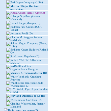
Pasi Organ Company (USA)
Martin Pflüger (facteur
autrichien)
Pinchi Organi (Italie, Ombrie)
J. Popp-Orgelbau (facteur
allemand)
Harald Rapp (Mengen, D)
Redman Pipe Organs (USA,
Texas)
Johannes Rohlf (D)
Charles M. Ruggles, facteur
américain
Schudi Organ Company (Texas,
USA)
Sotkamo Organ Builders Finland
Oy
Stockmann Orgelbau (D)
Rudolf VALENTA (facteur
tchèque)
VARADI and Son
Organbuilders, Hongrie
Vleugels-Orgelmanufactur (D)
Walter Vonbank, Orgelbau,
Autriche
Waldkircher Orgelbau (Bade-
Wurtemberg, D)
C.M. Walsh, Pipe Organ Builders
(USA)
Weyland-Orgelbau & Co (D)
Wiedenmann Orgelbau (D)
Claudius Winterhalter, facteur
allemand
Un facteur / un orgue (2)