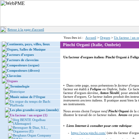
Retour à la page d'accueil
Vous êtes ici :
Accueil
>
Orgues
>
Un facteur / un o
Continents, pays, villes, lieux
Pinchi Organi (Italie, Ombrie)
Orgues, Salles de Musique
Facteurs d’orgues
Un facteur d'orgues italien: Pinchi Organi à Foli
Facteurs de clavecins
Compositeurs (orgue)
Compositeurs (divers)
Clavecins
Orgues
• Dans cette page, nous présentons le
facteur d'orgue
Terminologie
facteur est établi à
Foligno
en
Ombrie
, Italie. Ce fac
Historique
facteur d'orgues slovène,
Anton Škrabl
, pour atteind
facture d'orgues. Ce facteur italien produit des inst
Musée suisse de l’Orgue
instruments anciens
italiens. Il pratique aussi bien l
Un orgue du temps de Bach:
ses instruments.
Pfaffroda
Les plus grandes orgues (monde)
Nous avons choisi l'
orgue neuf
Pinchi Organi
de la c
illustrer le travail de ce facteur italien.
Arezzo
est pro
Un facteur / un orgue (1)
Jörg BENTE Orgelbau
(Allemagne)
•
Liens Internet à consulter pour cette rubrique
:
Berenguer & Diaz, S.L.,
Organeros (E)
-
https://www.pinchi.com/
(site du facteur d'org
Berghaus Organ Company