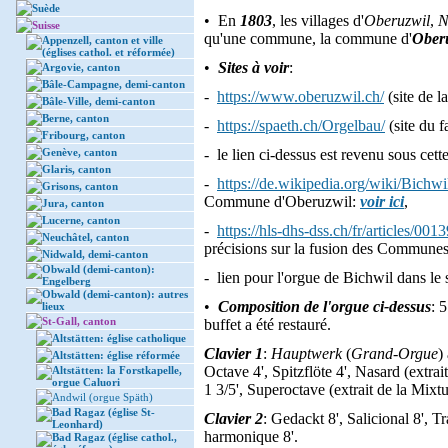
Suède
• En
1803
, les villages d'
Oberuzwil
,
N
Suisse
qu'une commune, la commune d'
Ober
Appenzell, canton et ville
(églises cathol. et réformée)
•
Sites à voir
:
Argovie, canton
Bâle-Campagne, demi-canton
-
https://www.oberuzwil.ch/
(site de 
Bâle-Ville, demi-canton
Berne, canton
-
https://spaeth.ch/Orgelbau/
(site du f
Fribourg, canton
Genève, canton
- le lien ci-dessus est revenu sous cet
Glaris, canton
-
https://de.wikipedia.org/wiki/Bichwi
Grisons, canton
Commune d'Oberuzwil:
voir ici
,
Jura, canton
Lucerne, canton
-
https://hls-dhs-dss.ch/fr/articles/00
Neuchâtel, canton
précisions sur la fusion des Communes
Nidwald, demi-canton
Obwald (demi-canton):
- lien pour l'orgue de Bichwil dans le s
Engelberg
Obwald (demi-canton): autres
•
Composition de l'orgue ci-dessus
: 
lieux
St-Gall, canton
buffet a été restauré.
Altstätten: église catholique
Clavier 1
:
Hauptwerk
(
Grand-Orgue
)
Altstätten: église réformée
Octave 4', Spitzflöte 4', Nasard (extrai
Altstätten: la Forstkapelle,
orgue Caluori
1 3/5', Superoctave (extrait de la Mixtu
Andwil (orgue Späth)
Bad Ragaz (église St-
Clavier 2
: Gedackt 8', Salicional 8', T
Leonhard)
harmonique 8'.
Bad Ragaz (église cathol.,