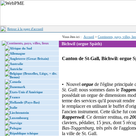
Retour à la page d'accueil
Vous êtes ici :
Accueil
>
Continents, pays, villes, li
Continents, pays, villes, lieux
Bichwil (orgue Späth)
Afrique du Sud
Allemagne
Canton de St-Gall, Bichwil: orgue 
Angleterre (Great Britain)
Australie
Autriche
Belgique (Bruxelles, Liège, + div.
Bonus)
Canada
• Nouvel
orgue
de l'église principale
Danemark
St. Gall
: nous sommes dans le
Toggen
Etats-Unis d'Amérique
possédait un orgue de dimensions modes
France
terme des services qu'il pouvait rendre
Hollande (Pays-Bas)
le remplacer en utilisant le buffet d'ori
Italie
l'ancien instrument. Cette tâche fut co
Liechtenstein
Rapperswil
. Ce dernier restitua, en
20
Luxembourg
claviers, pédalier, 15 jeux, dont 5 réc
Norvège
Bas-Toggenburg
, très près de l'agglo
Pologne
la ville de St. Gall.
République tchèque