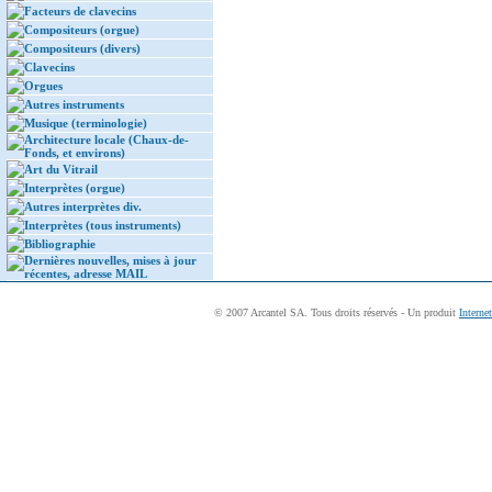
Facteurs de clavecins
Compositeurs (orgue)
Compositeurs (divers)
Clavecins
Orgues
Autres instruments
Musique (terminologie)
Architecture locale (Chaux-de-
Fonds, et environs)
Art du Vitrail
Interprètes (orgue)
Autres interprètes div.
Interprètes (tous instruments)
Bibliographie
Dernières nouvelles, mises à jour
récentes, adresse MAIL
© 2007 Arcantel SA. Tous droits réservés - Un produit
Interne