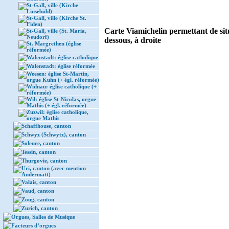
St-Gall, ville (Kirche
Linsebühl)
St-Gall, ville (Kirche St.
Fiden)
Carte Viamichelin permettant de situ
St-Gall, ville (St. Maria,
Neudorf)
dessous, à droite
St. Margrethen (église
réformée)
Walenstadt: église catholique
Walenstadt: église réformée
Weesen: église St-Martin,
orgue Kuhn (+ égl. réformée)
Widnau: église catholique (+
réformée)
Wil: église St-Nicolas, orgue
Mathis (+ égl. réformée)
Zuzwil: église catholique,
orgue Mathis
Schaffhouse, canton
Schwyz (Schwytz), canton
Soleure, canton
Tessin, canton
Thurgovie, canton
Uri, canton (avec mention
Andermatt)
Valais, canton
Vaud, canton
Zoug, canton
Zurich, canton
Orgues, Salles de Musique
Facteurs d’orgues