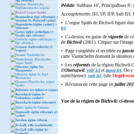
égl. réform.)
Benken: Pfarrkirche,
Pédale
: Subbass 16', Principalbass 8'
Wallfahrtskirche: orgeln
Bichwil (orgue Späth)
Accouplements
: II/I, I/P, II/P, Sub II
Brunnadern (égl. réformée) +
mention St. Peterzell cathol.
• L'orgue Späth de Bichwil figure dan
Degersheim (église cathol.) +
ici
.
réformée
Gams: église catholique (+
Grabs, égl. réform.)
• Ci-dessus, en guise de
vignette
de ce
Goldach: église catholique (+
de
Bichwil
(2001). Cliquer sur l'image
égl. réform.)
Gossau: Andreaskirche (2
• Page complétée et rectifiée en
janvi
orgues)
Gossau: Pauluskirche
carte Viamichelin donnant la situation
Niederbüren: Pfarrkirche,
orgue Späth
• Les
réformés
de la région Bichwil-Ob
Oberriet: église Ste-
d'
Oberuzwil
:
voir ici
et
aussi ici
. On y
Marguerite
Oberriet: église St. Karl
autrichienne):
voir ici
. (site
Orgelverze
Borromäus
Quarten (Pfarrkirche, orgue
• Révision de cette page en
juillet 20
Späth)
Rebstein: ses églises et orgues
Rorschach (église St-
Colomban, cathol.)
Vue de la région de Bichwil: ci-desso
Rorschach (église réformée)
Rüthi: église St-Valentin
Sennwald: église réformée et
cathol.
Sevelen, église réform.
St-Gall, ville (cathédrale)
St-Gall, ville (église St-
Laurent)