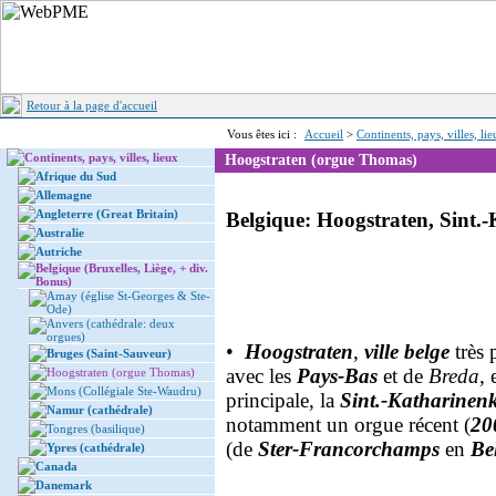
Retour à la page d'accueil
Vous êtes ici :
Accueil
>
Continents, pays, villes, li
Continents, pays, villes, lieux
Hoogstraten (orgue Thomas)
Afrique du Sud
Allemagne
Angleterre (Great Britain)
Belgique: Hoogstraten, Sint.
Australie
Autriche
Belgique (Bruxelles, Liège, + div.
Bonus)
Amay (église St-Georges & Ste-
Ode)
Anvers (cathédrale: deux
orgues)
•
Hoogstraten
,
ville belge
très 
Bruges (Saint-Sauveur)
avec les
Pays-Bas
et de
Breda,
e
Hoogstraten (orgue Thomas)
Mons (Collégiale Ste-Waudru)
principale, la
Sint.-Katharinen
Namur (cathédrale)
notamment un orgue récent (
20
Tongres (basilique)
(de
Ster-Francorchamps
en
Be
Ypres (cathédrale)
Canada
Danemark