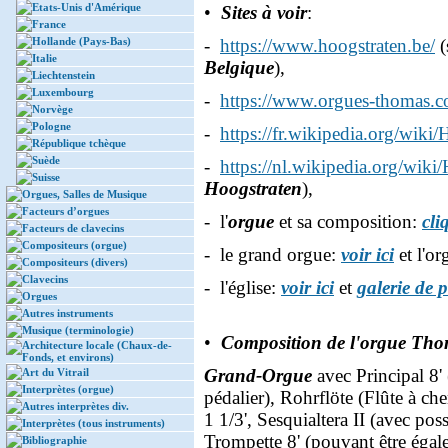
Etats-Unis d'Amérique
•
Sites à voir
:
France
Hollande (Pays-Bas)
-
https://www.hoogstraten.be/
(
Italie
Belgique
),
Liechtenstein
Luxembourg
-
https://www.orgues-thomas.c
Norvège
Pologne
-
https://fr.wikipedia.org/wiki/
République tchèque
Suède
-
https://nl.wikipedia.org/wiki
Suisse
Hoogstraten
),
Orgues, Salles de Musique
Facteurs d’orgues
- l'
orgue
et sa composition:
cli
Facteurs de clavecins
Compositeurs (orgue)
- le grand orgue:
voir ici
et l'o
Compositeurs (divers)
Clavecins
- l'église:
voir ici
et
galerie de 
Orgues
Autres instruments
Musique (terminologie)
•
Composition de l'orgue Tho
Architecture locale (Chaux-de-
Fonds, et environs)
Grand-Orgue
avec Principal 8'
Art du Vitrail
Interprètes (orgue)
pédalier), Rohrflöte (Flûte à che
Autres interprètes div.
1 1/3', Sesquialtera II (avec pos
Interprètes (tous instruments)
Trompette 8' (pouvant être égale
Bibliographie