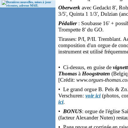
Dernières nouvelles, mises à jour
récentes, adresse MAIL
Oberwerk
avec Gedackt 8', Rohrf
3/5', Quinta 1 1/3', Dulzian (anc
Pédalier
: Soubasse 16' + possibi
Trompette 8' du GO.
Tirasses: P/I, P/II. Tremblant. 
composition d'un orgue de conc
instrument est utilisé fréquemm
• Ci-dessus, en guise de
vignet
Thomas
à
Hoogstraten
(Belgiqu
[Crédit:
www.orgues-thomas.co
• Le grand orgue B. Pels & Zn.
Verschuren:
voir ici
(photos, com
ici
.
•
BONUS
: orgue de l'église S
(facteur Alexander Nuten) resta
• Page revue et corrigée en rais