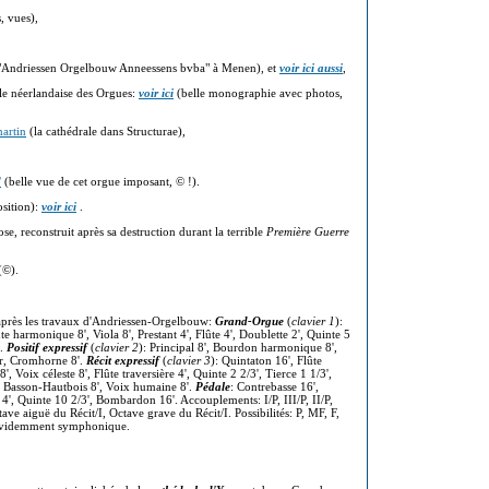
, vues),
"Andriessen Orgelbouw Anneessens bvba" à Menen), et
voir ici aussi
,
le néerlandaise des Orgues:
voir ici
(belle monographie avec photos,
martin
(la cathédrale dans Structurae),
/
(belle vue de cet orgue imposant, © !).
osition):
voir ici
.
, reconstruit après sa destruction durant la terrible
Première Guerre
(©).
près les travaux d'Andriessen-Orgelbouw:
Grand-Orgue
(
clavier 1
):
 harmonique 8', Viola 8', Prestant 4', Flûte 4', Doublette 2', Quinte 5
'.
Positif expressif
(
clavier 2
): Principal 8', Bourdon harmonique 8',
2r, Cromhorne 8'.
Récit expressif
(
clavier 3
): Quintaton 16', Flûte
8', Voix céleste 8', Flûte traversière 4', Quinte 2 2/3', Tierce 1 1/3',
, Basson-Hautbois 8', Voix humaine 8'.
Pédale
: Contrebasse 16',
e 4', Quinte 10 2/3', Bombardon 16'. Accouplements: I/P, III/P, II/P,
ctave aiguë du Récit/I, Octave grave du Récit/I. Possibilités: P, MF, F,
t évidemment symphonique.