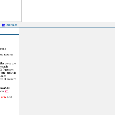
Imprimer
itraux
ge
: appuyer
lles
de ce site
ectuelle
©
) [
mention
:
'
info-bulle
de
diquer
ces et
prendre
.
ment
des
uche
F5
.
n
VPN
peut