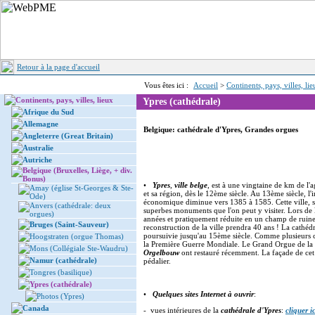
Retour à la page d'accueil
Vous êtes ici :
Accueil
>
Continents, pays, villes, li
Continents, pays, villes, lieux
Ypres (cathédrale)
Afrique du Sud
Allemagne
Belgique: cathédrale d'Ypres, Grandes orgues
Angleterre (Great Britain)
Australie
Autriche
Belgique (Bruxelles, Liège, + div.
Bonus)
•
Ypres
,
ville belge
, est à une vingtaine de km de l'ag
Amay (église St-Georges & Ste-
et sa région, dès le 12ème siècle. Au 13ème siècle, l
Ode)
économique diminue vers 1385 à 1585. Cette ville, si 
Anvers (cathédrale: deux
superbes monuments que l'on peut y visiter. Lors de
orgues)
années et pratiquement réduite en un champ de ruines
Bruges (Saint-Sauveur)
reconstruction de la ville prendra 40 ans ! La cathéd
poursuivie jusqu'au 15ème siècle. Comme plusieurs ca
Hoogstraten (orgue Thomas)
la Première Guerre Mondiale. Le Grand Orgue de la
Mons (Collégiale Ste-Waudru)
Orgelbouw
ont restauré récemment. La façade de cet
Namur (cathédrale)
pédalier.
Tongres (basilique)
Ypres (cathédrale)
•
Quelques sites Internet à ouvrir
:
Photos (Ypres)
Canada
- vues intérieures de la
cathédrale d'Ypres
:
cliquer ic