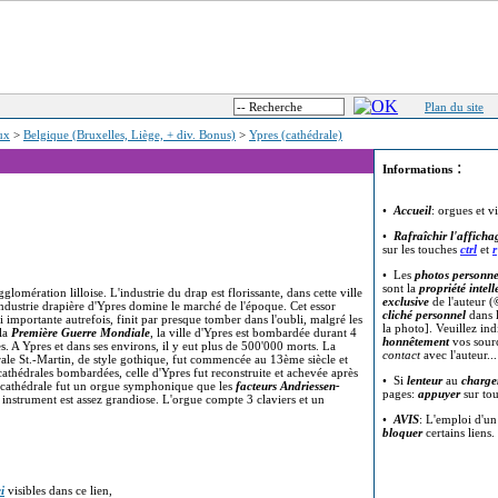
Plan du site
eux
>
Belgique (Bruxelles, Liège, + div. Bonus)
>
Ypres (cathédrale)
:
Informations
•
Accueil
: orgues et v
•
Rafraîchir l'afficha
sur les touches
ctrl
et
r
• Les
photos personne
sont la
propriété intell
glomération lilloise. L'industrie du drap est florissante, dans cette ville
exclusive
de l'auteur (
'industrie drapière d'Ypres domine le marché de l'époque. Cet essor
cliché personnel
dans l
importante autrefois, finit par presque tomber dans l'oubli, malgré les
la photo]. Veuillez in
 la
Première Guerre Mondiale
, la ville d'Ypres est bombardée durant 4
honnêtement
vos sour
. A Ypres et dans ses environs, il y eut plus de 500'000 morts. La
contact
avec l'auteur..
rale St.-Martin, de style gothique, fut commencée au 13ème siècle et
thédrales bombardées, celle d'Ypres fut reconstruite et achevée après
• Si
lenteur
au
charge
 cathédrale fut un orgue symphonique que les
facteurs Andriessen-
pages:
appuyer
sur to
 instrument est assez grandiose. L'orgue compte 3 claviers et un
•
AVIS
: L'emploi d'u
bloquer
certains liens.
i
visibles dans ce lien,