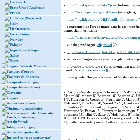
Danemark
-
https://fr.wikipedia.org/wiki/Ypres
(histoire d'Ypres
Etats-Unis d'Amérique
-
https://en.wikipedia.org/wiki/Ypres
(en anglais),
France
Hollande (Pays-Bas)
-
https://fr.wikipedia.org/wiki/Famille_Anneessens
(
Italie
- composition de l'orgue figure dans la base mondia
Liechtenstein
composition. et histoire),
Luxembourg
-
https://structurae.net/fr/ouvrages/cathedrale-saint-
Norvège
Pologne
- vue du grand orgue:
cliquer ici
(©),
République tchèque
-
https://www.flickr.com/photos/herjac/7721483178
Suède
- fichier sur l'orgue de la cathédrale (photo et comp
Suisse
Orgues, Salles de Musique
- photos de la cathédrale d'Ypres, monument grandiose
mondiale
:
voir ici
et
aussi ici
(@ !).
Facteurs d’orgues
Facteurs de clavecins
- autre galerie d'images sur cette cathédrale:
voir ici
Compositeurs (orgue)
Compositeurs (divers)
•
Composition de l'orgue de la cathédrale d'Ypres
a
Clavecins
Montre 16', Montre 8', Bourdon 16', Bourdon 8', Flûte
Orgues
1/3', Plein-Jeu 4r, Cornet 5r, Trompette 8', Clairon 4
Autres instruments
Dulciana 8', Flûte Echo 4', Nazard 2 2/3', Cymbale 
orchestrale 8', Cor de nuit 8', Diapason 8', Salicional 
Musique (terminologie)
Fourniture 3r, Basson 16', Trompette harmonique 8'
Architecture locale (Chaux-de-
Sousbasse 16', Flûte 8', Basse 8', Violoncelle 8', Flût
Fonds, et environs)
III/I, II/I, III/II, Octave aiguë/I, Octave grave/III, O
Art du Vitrail
FF, Tutti. Crescendo général. Cette composition es
Interprètes (orgue)
Autres interprètes div.
Interprètes (tous instruments)