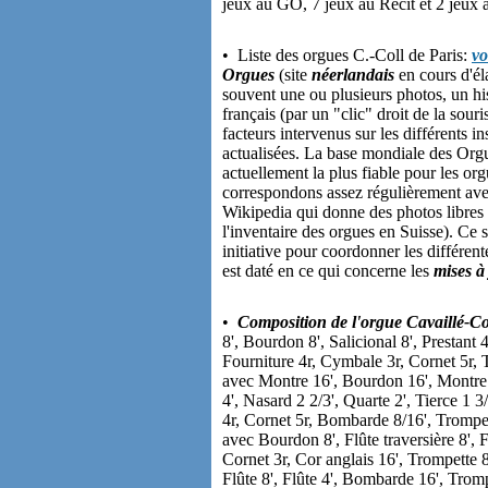
jeux au GO, 7 jeux au Récit et 2 jeux 
• Liste des orgues C.-Coll de Paris:
vo
Orgues
(site
néerlandais
en cours d'él
souvent une ou plusieurs photos, un his
français (par un "clic" droit de la souri
facteurs intervenus sur les différents i
actualisées. La base mondiale des Orgu
actuellement la plus fiable pour les or
correspondons assez régulièrement avec
Wikipedia qui donne des photos libres de
l'inventaire des orgues en Suisse). Ce 
initiative pour coordonner les différen
est daté en ce qui concerne les
mises à
•
Composition de l'orgue Cavaillé-C
8', Bourdon 8', Salicional 8', Prestant 4
Fourniture 4r, Cymbale 3r, Cornet 5r, 
avec Montre 16', Bourdon 16', Montre 8
4', Nasard 2 2/3', Quarte 2', Tierce 1 
4r, Cornet 5r, Bombarde 8/16', Trompet
avec Bourdon 8', Flûte traversière 8', F
Cornet 3r, Cor anglais 16', Trompette 
Flûte 8', Flûte 4', Bombarde 16', Trompe