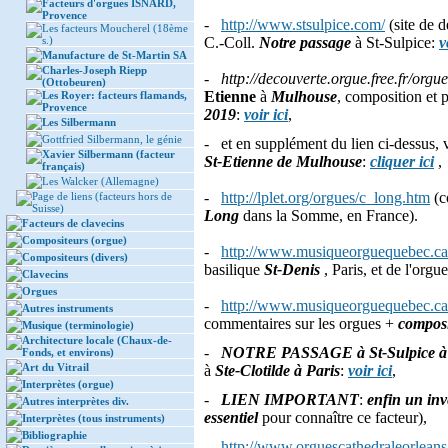
Facteurs d'orgues ISNARD,
Provence
-
http://www.stsulpice.com/
(site de 
Les facteurs Moucherel (18ème
s.)
C.-Coll.
Notre passage
à St-Sulpice:
v
Manufacture de St-Martin SA
Charles-Joseph Riepp
-
http://decouverte.orgue.free.fr/or
(Ottobeuren)
Etienne
à
Mulhouse
, composition et 
Les Royer: facteurs flamands,
Provence
2019
:
voir ici
,
Les Silbermann
Gottfried Silbermann, le génie
- et en supplément du lien ci-dessus, v
Xavier Silbermann (facteur
St-Etienne de Mulhouse
:
cliquer ici
,
français)
Les Walcker (Allemagne)
-
http://lplet.org/orgues/c_long.htm
(c
Page de liens (facteurs hors de
Suisse)
Long
dans la Somme, en France).
Facteurs de clavecins
Compositeurs (orgue)
-
http://www.musiqueorguequebec.ca/
Compositeurs (divers)
basilique
St-Denis
, Paris, et de l'orgu
Clavecins
Orgues
-
http://www.musiqueorguequebec.ca/
Autres instruments
commentaires sur les orgues +
composi
Musique (terminologie)
Architecture locale (Chaux-de-
-
NOTRE PASSAGE à St-Sulpice à 
Fonds, et environs)
Art du Vitrail
à
Ste-Clotilde à Paris
:
voir ici
,
Interprètes (orgue)
-
LIEN IMPORTANT
:
enfin un inv
Autres interprètes div.
essentiel
pour connaître ce facteur),
Interprètes (tous instruments)
Bibliographie
-
http://www.orguescathedraleorl