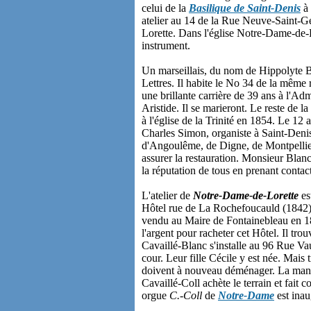
celui de la
Basilique de Saint-Denis
à 
atelier au 14 de la Rue Neuve-Saint-G
Lorette. Dans l'église Notre-Dame-de-L
instrument.
Un marseillais, du nom de Hippolyte Bl
Lettres. Il habite le No 34 de la même
une brillante carrière de 39 ans à l'Adm
Aristide. Il se marieront. Le reste de la
à l'église de la Trinité en 1854. Le 1
Charles Simon, organiste à Saint-Denis,
d'Angoulême, de Digne, de Montpellier
assurer la restauration. Monsieur Blanc
la réputation de tous en prenant conta
L'atelier de
Notre-Dame-de-Lorette
es
Hôtel rue de La Rochefoucauld (1842). 
vendu au Maire de Fontainebleau en 1854
l'argent pour racheter cet Hôtel. Il tro
Cavaillé-Blanc s'installe au 96 Rue Va
cour. Leur fille Cécile y est née. Mais 
doivent à nouveau déménager. La manufa
Cavaillé-Coll achète le terrain et fait 
orgue
C.-Coll
de
Notre-Dame
est inau