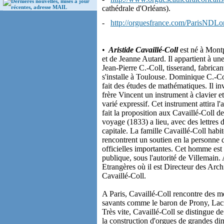
Dernières nouvelles, mises à jour
récentes, adresse MAIL
cathédrale d'Orléans).
-
http://orguesfrance.com/ParisNDLo
•
Aristide Cavaillé-Coll
est né à Montp
et de Jeanne Autard. Il appartient à un
Jean-Pierre C.-Coll, tisserand, fabrica
s'installe à Toulouse. Dominique C.-Col
fait des études de mathématiques. Il in
frère Vincent un instrument à clavier et
varié expressif. Cet instrument attira l
fait la proposition aux Cavaillé-Coll d
voyage (1833) a lieu, avec des lettres 
capitale. La famille Cavaillé-Coll habi
rencontrent un soutien en la personne
officielles importantes. Cet homme est 
publique, sous l'autorité de Villemain.
Etrangères où il est Directeur des Archi
Cavaillé-Coll.
A Paris, Cavaillé-Coll rencontre des m
savants comme le baron de Prony, Lacr
Très vite, Cavaillé-Coll se distingue d
la construction d'orgues de grandes dim