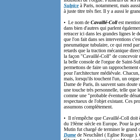
Sulpice
à Paris, notamment, mais auss
à juste titre très fier. Il y a aussi le gr
• Le nom de
Cavaillé-Coll
est mention
dans bien d'autres qui parlent égaleme
retracer ici dans les grandes lignes le 
que l'on fait dans ses interventions c'es
pneumatique tubulaire, ce qui rend par
retards que la traction mécanique dire
la façon "Cavaillé-Coll" de concevoir
la belle console de l'orgue de Saint-Su
permettons de faire un rapprochement e
pour l'architecture médiévale. Chacun
mais, lorsqu'ils touchent l'un, un orgu
Dame de Paris, ils sauvent sans doute 
une touche très personnelle, telle que l
comme une "probable éventuelle dénatur
respectueux de l'objet existant. Ces pr
assumons complètement.
• Il n'empêche que Cavaillé-Coll doit ê
du 19ème siècle en Europe. Pour la peti
Mutin fut chargé de terminer le grand
Dame
de Neuchâtel ( Eglise Rouge ). 