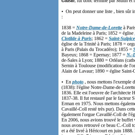
Giusto
, fut donc terminé par Mutin et 
• On peut donner une liste , bien sûr 
:
1838 =
Notre-Dame-de-Lorette
à Pari
de la Madeleine à Paris; 1852 = église
Clotilde à Paris
; 1862 =
Saint-Sulpice
église de la Trinité à Paris; 1878 = or
à Paris (Palais du Trocadéro); 1855 =
Bayeux; 1868 = Epernay; 1877 =
N.-
de-Sales à Lyon; 1880 = Orléans (cath
Sernin à Toulouse (modification de l'o
Alain de Lavaur; 1890 = église Saint
• En
photo
, nous mettons l'exemple d
(1838): l'église Notre-Dame-de-Lorette 
1836. Elle est l'oeuvre de l'architecte
1837-38. Il fut restauré par le facteur 
Erman en 1975. Nous mettons égalemen
Cavaillé-Coll resté très pur). Dans cet
également l'orgue Cavaillé-Coll de l'é
En 2006, nous avions trouvé le buffet v
nous avons retrouvé ce beau C.-Coll to
et a été livré à Héricourt en juin 1888.