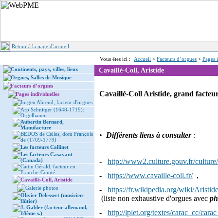
Retour à la page d'accueil
Vous êtes ici :
Accueil
>
Facteurs d’orgues
>
Pages 
Continents, pays, villes, lieux
Cavaillé-Coll, Aristide
Orgues, Salles de Musique
Facteurs d’orgues
Cavaillé-Coll Aristide, grand facteu
Pages individuelles
Jürgen Ahrend, facteur d'orgues
Arp Schnitger (1648-1719):
Orgelbauer
Aubertin Bernard,
Manufacture
BEDOS de Celles, dom François
•
Différents liens à consulter
:
de (1709-1779)
Les facteurs Callinet
Les facteurs Casavant
(Canada)
-
http://www2.culture.gouv.fr/culture/c
Cattin Gérald, facteur en
Franche-Comté
-
https://www.cavaille-coll.fr/
,
Cavaillé-Coll, Aristide
Galerie photos
-
https://fr.wikipedia.org/wiki/Aris
Olivier Delessert (musicien-
(liste non exhaustive d'orgues avec
ph
flûtier)
J. Gabler (facteur allemand,
-
http://lplet.org/textes/carac_cc/cara
18ème s.)