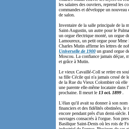
les salaires des ouvriers, reprend les c
commandes et développe un nouveau c
de salon.
Inventaire de la salle principale de la
Saint-Augustin, un autre pour le Palma
un orgue électrique monté, un orgue d
Lamoureux, un petit orgue pour Mme S
Charles Mutin affirme les lettres de no
Universelle de 1900
un grand orgue de
Moscou. La confiance jamais déçue, ma
et grâce à Mutin.
Le vieux Cavaillé-Coll se retire en sou
sa fille Cécile qui n'a jamais cessé de l
de la Rue du Vieux Colombier où elle ti
une parente elle-même locataire dans l
prochaine. Il meurt le
13 oct. 1899
.
L'élan qu'il avait su donner à son nom
financiers et des fidélités obstinées, 
encore pendant près d'un demi-siècle. 
ouvrages consacrés à l'orgue. Son pres
Basilique Saint-Denis où les rois de Fr
industriel de l'orgue. Plusieurs de ses r