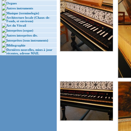
Orgues
Autres instruments
Musique (terminologie)
Architecture locale (Chaux-de-
Fonds, et environs)
Art du Vitrail
Interprètes (orgue)
Autres interprètes div.
Interprètes (tous instruments)
Bibliographie
Dernières nouvelles, mises à jour
récentes, adresse MAIL