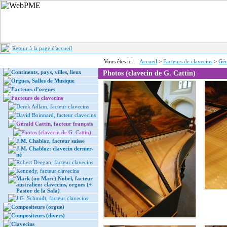
Retour à la page d'accueil
Vous êtes ici :
Accueil
>
Facteurs de clavecins
>
Gér
Continents, pays, villes, lieux
Photos (clavecin de G. Cattin)
Orgues, Salles de Musique
Facteurs d’orgues
Facteurs de clavecins
Derek Adlam, facteur clavecins
David Boinnard, facteur clavecins
Gérald Cattin, facteur français
Photos (clavecin de G. Cattin)
J.M. Chabloz, facteur suisse
J.M. Chabloz: clavecin dernier-
né
Robert Deegan, facteur clavecins
Kennedy, facteur clavecins
Mark (ou Marc) Nobel, facteur
australien: clavecins, orgues (+
Pastor de la Sala)
J.G. Schmidt, facteur clavecins
Compositeurs (orgue)
Compositeurs (divers)
Clavecins