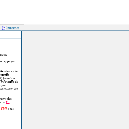
Imprimer
itraux
ge
: appuyer
lles
de ce site
ectuelle
©
) [
mention
:
'
info-bulle
de
diquer
ces et
prendre
.
ment
des
uche
F5
.
n
VPN
peut