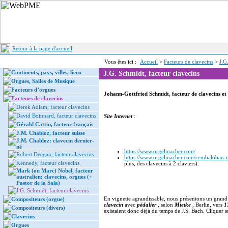
Retour à la page d'accueil
Vous êtes ici :
Accueil
>
Facteurs de clavecins
>
J.G
Continents, pays, villes, lieux
J.G. Schmidt, facteur clavecins
Orgues, Salles de Musique
Facteurs d’orgues
Johann-Gottfried Schmidt, facteur de clavecins et
Facteurs de clavecins
Derek Adlam, facteur clavecins
David Boinnard, facteur clavecins
Site Internet
:
Gérald Cattin, facteur français
J.M. Chabloz, facteur suisse
J.M. Chabloz: clavecin dernier-
né
https://www.orgelmacher.com/
.
Robert Deegan, facteur clavecins
https://www.orgelmacher.com/cembalobau-
Kennedy, facteur clavecins
plus, des clavecins à 2 claviers).
Mark (ou Marc) Nobel, facteur
australien: clavecins, orgues (+
Pastor de la Sala)
J.G. Schmidt, facteur clavecins
En vignette agrandissable, nous présentons un gran
Compositeurs (orgue)
clavecin
avec
pédalier
, selon
Mietke
, Berlin, vers
1
Compositeurs (divers)
existaient donc déjà du temps de J.S. Bach. Cliquer s
Clavecins
Orgues