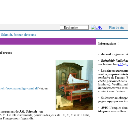
Plan du site
. Schmidt, facteur clavecins
:
Informations
 d'orgues
•
Accueil
: orgues et v
•
Rafraîchir l'afficha
sur les touches
ctrl
et
r
• Les
photos personne
sont la
propriété intell
exclusive
de l'auteur (
cliché personnel
dans l
la photo]. Veuillez in
honnêtement
vos sour
mehr/zweimanualige-cembali/
(et, en
contact
avec l'auteur..
• Si
lenteur
au
charge
pages:
appuyer
sur to
•
AVIS
: L'emploi d'u
bloquer
certains liens.
d instrument de
J.G. Schmidt
, un
710
. De tels instruments, pourvus des jeux de 16', 8', 8' et 4' + luths,
ur l'image pour l'agrandir.