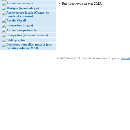
Autres instruments
• Rubrique revue en
mai 2023
.
Musique (terminologie)
Architecture locale (Chaux-de-
Fonds, et environs)
Art du Vitrail
Interprètes (orgue)
Autres interprètes div.
Interprètes (tous instruments)
Bibliographie
Dernières nouvelles, mises à jour
récentes, adresse MAIL
© 2007 Arcantel SA. Tous droits réservés - Un produit
Interne