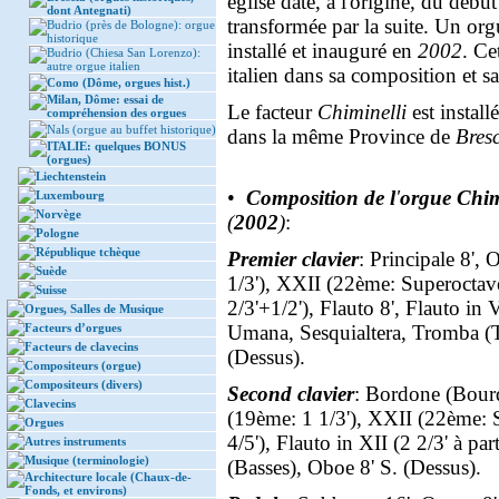
église date, à l'origine, du débu
dont Antegnati)
transformée par la suite. Un or
Budrio (près de Bologne): orgue
historique
installé et inauguré en
2002
. Ce
Budrio (Chiesa San Lorenzo):
autre orgue italien
italien dans sa composition et s
Como (Dôme, orgues hist.)
Milan, Dôme: essai de
Le facteur
Chiminelli
est instal
compréhension des orgues
Nals (orgue au buffet historique)
dans la même Province de
Bres
ITALIE: quelques BONUS
(orgues)
Liechtenstein
•
Composition de l
'
orgue Chimi
Luxembourg
Norvège
(
2002
)
:
Pologne
République tchèque
Premier clavier
: Principale 8',
Suède
1/3'), XXII (22ème: Superocta
Suisse
2/3'+1/2'), Flauto 8', Flauto in V
Orgues, Salles de Musique
Facteurs d’orgues
Umana, Sesquialtera, Tromba (T
Facteurs de clavecins
(Dessus).
Compositeurs (orgue)
Compositeurs (divers)
Second clavier
: Bordone (Bourd
Clavecins
(19ème: 1 1/3'), XXII (22ème: 
Orgues
4/5'), Flauto in XII (2 2/3' à p
Autres instruments
Musique (terminologie)
(Basses), Oboe 8' S. (Dessus).
Architecture locale (Chaux-de-
Fonds, et environs)