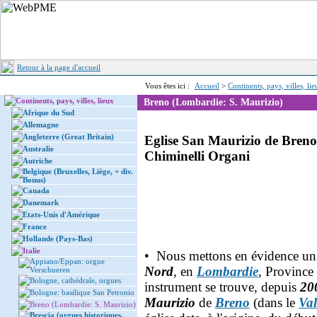
Retour à la page d'accueil
Vous êtes ici :
Accueil
>
Continents, pays, villes, li
Continents, pays, villes, lieux
Breno (Lombardie: S. Maurizio)
Afrique du Sud
Allemagne
Angleterre (Great Britain)
Eglise San Maurizio de Breno
Australie
Chiminelli Organi
Autriche
Belgique (Bruxelles, Liège, + div.
Bonus)
Canada
Danemark
Etats-Unis d'Amérique
France
Hollande (Pays-Bas)
Italie
• Nous mettons en évidence u
Appiano/Eppan: orgue
Nord
, en
Lombardie
, Province
Verschueren
Bologne, cathédrale, orgues
instrument se trouve, depuis
20
Bologne: basilique San Petronio
Maurizio
de
Breno
(dans le
Va
Breno (Lombardie: S. Maurizio)
Brescia (orgues historiques,