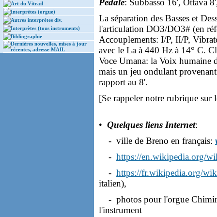
Pedale
: Subbasso 16', Ottava 8'
Art du Vitrail
Interprètes (orgue)
La séparation des Basses et Des
Autres interprètes div.
l'articulation DO3/DO3# (en réf
Interprètes (tous instruments)
Bibliographie
Accouplements: I/P, II/P, Vibrat
Dernières nouvelles, mises à jour
avec le La à 440 Hz à 14° C. Cla
récentes, adresse MAIL
Voce Umana: la Voix humaine dan
mais un jeu ondulant provenant
rapport au 8'.
[Se rappeler notre rubrique sur 
•
Quelques liens Internet
:
- ville de Breno en français:
-
https://en.wikipedia.org/
-
https://fr.wikipedia.org/w
italien),
- photos pour l'orgue Chimin
l'instrument