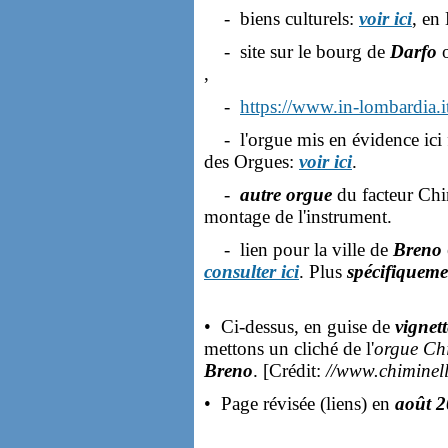
- biens culturels:
voir ici
, en
- site sur le bourg de
Darfo
o
,
-
https://www.in-lombardia.it
- l'orgue mis en évidence ici f
des Orgues:
voir ici
.
-
autre orgue
du facteur Chi
montage de l'instrument.
- lien pour la ville de
Breno
consulter ici
. Plus
spécifiqueme
• Ci-dessus, en guise de
vignet
mettons un cliché de l'
orgue Chi
Breno
. [Crédit:
//www.chiminell
• Page révisée (liens) en
août 