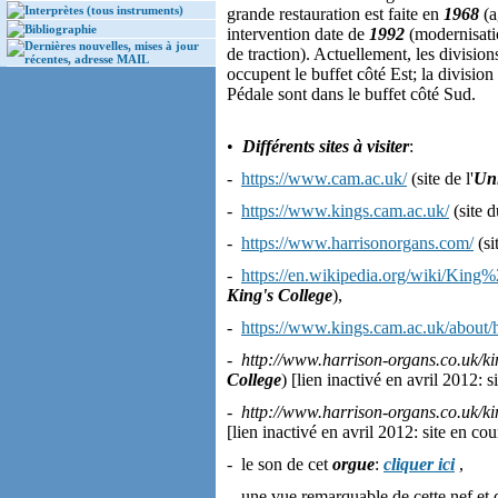
Interprètes (tous instruments)
grande restauration est faite en
1968
(a
Bibliographie
intervention date de
1992
(modernisatio
Dernières nouvelles, mises à jour
de traction). Actuellement, les divisi
récentes, adresse MAIL
occupent le buffet côté Est; la division
Pédale sont dans le buffet côté Sud.
•
Différents sites à visiter
:
-
https://www.cam.ac.uk/
(site de l'
Uni
-
https://www.kings.cam.ac.uk/
(site 
-
https://www.harrisonorgans.com/
(si
-
https://en.wikipedia.org/wiki/Kin
King's College
),
-
https://www.kings.cam.ac.uk/about/h
-
http://www.harrison-organs.co.uk/ki
College
) [lien inactivé en avril 2012: 
-
http://www.harrison-organs.co.uk/ki
[lien inactivé en avril 2012: site en co
- le son de cet
orgue
:
cliquer ici
,
- une vue remarquable de cette nef et