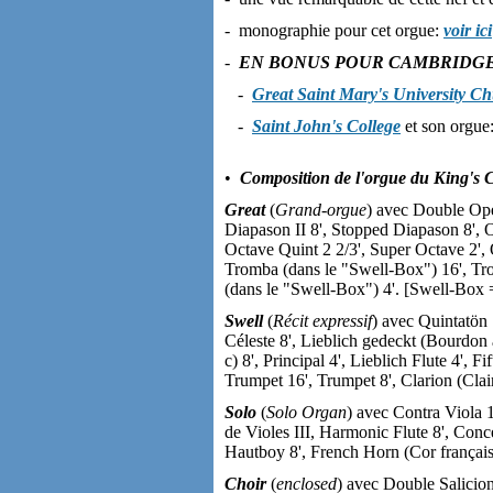
- monographie pour cet orgue:
voir ici
-
EN BONUS POUR CAMBRIDG
-
Great Saint Mary's University C
-
Saint John's College
et son orgue
•
Composition de l'orgue du King's 
Great
(
Grand-orgue
) avec Double Op
Diapason II 8', Stopped Diapason 8', Oc
Octave Quint 2 2/3', Super Octave 2', 
Tromba (dans le "Swell-Box") 16', Tr
(dans le "Swell-Box") 4'. [Swell-Box =
Swell
(
Récit expressif
) avec Quintatön 
Céleste 8', Lieblich gedeckt (Bourdon 
c) 8', Principal 4', Lieblich Flute 4', 
Trumpet 16', Trumpet 8', Clarion (Clai
Solo
(
Solo Organ
) avec Contra Viola 1
de Violes III, Harmonic Flute 8', Conce
Hautboy 8', French Horn (Cor français
Choir
(
enclosed
) avec Double Salicion