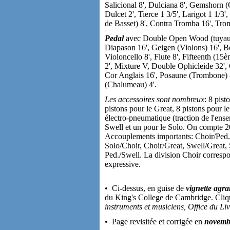
Salicional 8', Dulciana 8', Gemshorn (
Dulcet 2', Tierce 1 3/5', Larigot 1 1/
de Basset) 8', Contra Tromba 16', Tro
Pedal
avec Double Open Wood (tuyaux
Diapason 16', Geigen (Violons) 16', Bo
Violoncello 8', Flute 8', Fifteenth (15
2', Mixture V, Double Ophicleide 32',
Cor Anglais 16', Posaune (Trombone) 
(Chalumeau) 4'.
Les accessoires sont nombreux
: 8 pist
pistons pour le Great, 8 pistons pour le
électro-pneumatique (traction de l'ens
Swell et un pour le Solo. On compte 20
Accouplements importants: Choir/Ped.,
Solo/Choir, Choir/Great, Swell/Great, 
Ped./Swell. La division Choir correspo
expressive.
• Ci-dessus, en guise de
vignette agra
du King's College de Cambridge. Clique
instruments et musiciens, Office du Li
• Page revisitée et corrigée en
novemb