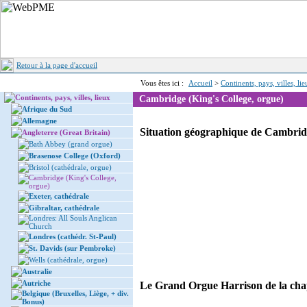
Retour à la page d'accueil
Vous êtes ici :
Accueil
>
Continents, pays, villes, li
Continents, pays, villes, lieux
Cambridge (King's College, orgue)
Afrique du Sud
Allemagne
Situation géographique de Cambridge
Angleterre (Great Britain)
Bath Abbey (grand orgue)
Brasenose College (Oxford)
Bristol (cathédrale, orgue)
Cambridge (King's College,
orgue)
Exeter, cathédrale
Gibraltar, cathédrale
Londres: All Souls Anglican
Church
Londres (cathédr. St-Paul)
St. Davids (sur Pembroke)
Wells (cathédrale, orgue)
Australie
Autriche
Le Grand Orgue Harrison de la cha
Belgique (Bruxelles, Liège, + div.
Bonus)