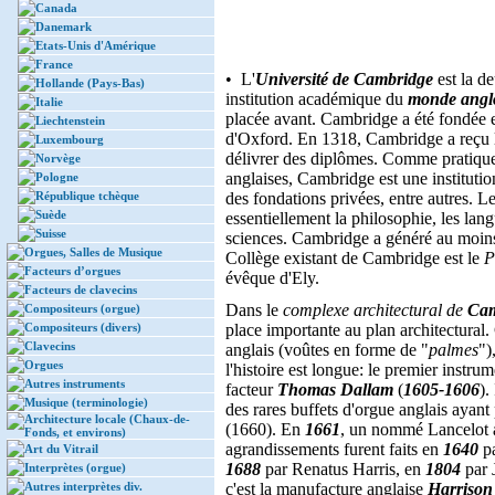
Canada
Danemark
Etats-Unis d'Amérique
France
• L'
Université de Cambridge
est la d
Hollande (Pays-Bas)
institution académique du
monde angl
Italie
placée avant. Cambridge a été fondée
Liechtenstein
d'Oxford. En 1318, Cambridge a reçu l
Luxembourg
délivrer des diplômes. Comme pratique
Norvège
anglaises, Cambridge est une instituti
Pologne
République tchèque
des fondations privées, entre autres. 
Suède
essentiellement la philosophie, les lan
Suisse
sciences. Cambridge a généré au moin
Orgues, Salles de Musique
Collège existant de Cambridge est le
P
Facteurs d’orgues
évêque d'Ely.
Facteurs de clavecins
Dans le
complexe architectural de
Cam
Compositeurs (orgue)
Compositeurs (divers)
place importante au plan architectural.
Clavecins
anglais (voûtes en forme de "
palmes
")
Orgues
l'histoire est longue: le premier instru
Autres instruments
facteur
Thomas Dallam
(
1605-1606
).
Musique (terminologie)
des rares buffets d'orgue anglais ayant
Architecture locale (Chaux-de-
(1660). En
1661
, un nommé Lancelot aj
Fonds, et environs)
agrandissements furent faits en
1640
pa
Art du Vitrail
1688
par Renatus Harris, en
1804
par 
Interprètes (orgue)
Autres interprètes div.
c'est la manufacture anglaise
Harrison