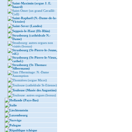
Saint-Maximin (orgue J. E.
Isnard)
Saint-Omer (un grand Cavaillé-
Coll)
Saint-Raphaël (N.-Dame-de-la-
Victoire)
Saint-Sever (Landes)
Seppois-le-Haut (Ht-Rhin)
Strasbourg (cathédrale N.-
Dame)
Strasbourg: autres orgues non
visités (bonus)
Strasbourg (St-Pierre-le-Jeune,
réf.)
Strasbourg (St-Pierre-le-Vieux,
cathol.)
Strasbourg (St-Thomas:
Silbermann)
Tain l'Hermitage: N.-Dame
Assomption
Thomières (orgue Micot)
Toulouse (cathédrale St-Etienne)
Toulouse (Musée des Augustins)
Toulouse: autres orgues (bonus)
Hollande (Pays-Bas)
Italie
Liechtenstein
Luxembourg
Norvège
Pologne
République tchèque