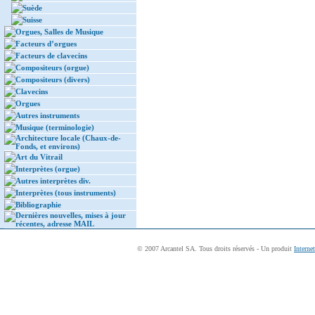
Suède
Suisse
Orgues, Salles de Musique
Facteurs d’orgues
Facteurs de clavecins
Compositeurs (orgue)
Compositeurs (divers)
Clavecins
Orgues
Autres instruments
Musique (terminologie)
Architecture locale (Chaux-de-
Fonds, et environs)
Art du Vitrail
Interprètes (orgue)
Autres interprètes div.
Interprètes (tous instruments)
Bibliographie
Dernières nouvelles, mises à jour
récentes, adresse MAIL
© 2007 Arcantel SA. Tous droits réservés - Un produit
Interne