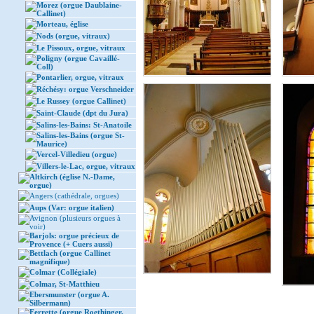
Morez (orgue Daublaine-
Callinet)
Morteau, église
Nods (orgue, vitraux)
Le Pissoux, orgue, vitraux
Poligny (orgue Cavaillé-
Coll)
Pontarlier, orgue, vitraux
Réchésy: orgue Verschneider
Le Russey (orgue Callinet)
Saint-Claude (dpt du Jura)
Salins-les-Bains: St-Anatoile
Salins-les-Bains (orgue St-
Maurice)
Vercel-Villedieu (orgue)
Villers-le-Lac, orgue, vitraux
Altkirch (église N.-Dame,
orgue)
Angers (cathédrale, orgues)
Aups (Var: orgue italien)
Avignon (plusieurs orgues à
voir)
Barjols: orgue précieux de
Provence (+ Cuers aussi)
Bettlach (orgue Callinet
magnifique)
Colmar (Collégiale)
Colmar, St-Matthieu
Ebersmunster (orgue A.
Silbermann)
Ferrette (orgue Roethinger,