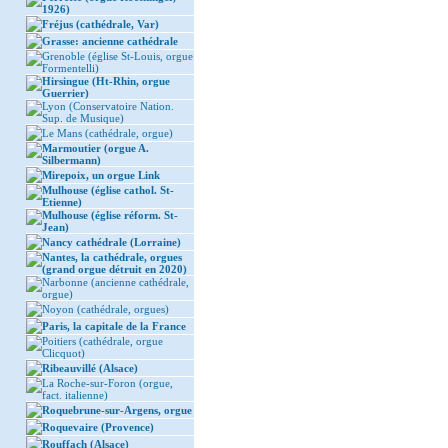
1926)
Fréjus (cathédrale, Var)
Grasse: ancienne cathédrale
Grenoble (église St-Louis, orgue
Formentelli)
Hirsingue (Ht-Rhin, orgue
Guerrier)
Lyon (Conservatoire Nation.
Sup. de Musique)
Le Mans (cathédrale, orgue)
Marmoutier (orgue A.
Silbermann)
Mirepoix, un orgue Link
Mulhouse (église cathol. St-
Etienne)
Mulhouse (église réform. St-
Jean)
Nancy cathédrale (Lorraine)
Nantes, la cathédrale, orgues
(grand orgue détruit en 2020)
Narbonne (ancienne cathédrale,
orgue)
Noyon (cathédrale, orgues)
Paris, la capitale de la France
Poitiers (cathédrale, orgue
Clicquot)
Ribeauvillé (Alsace)
La Roche-sur-Foron (orgue,
fact. italienne)
Roquebrune-sur-Argens, orgue
Roquevaire (Provence)
Rouffach (Alsace)