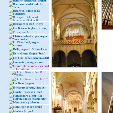
Belfort (cathédrale, orgue)
Besançon: cathédrale St-
Jean
Besançon: église de La
Madeleine
Besançon: St-Louis de
Montrapon (Callinet)
Besançon: église St-Pierre
Les Bréseux (église, vitraux)
Champagnole
Châtenois-les-Forges: orgue
Verschneider
Le Chauffaud, orgue,
vitraux
Delle, orgue C. Schwenkedel
Dole, Grand Orgue (Jura)
Les Fins (orgue Schwenkedel)
Goumois (un orgue rare)
Grandvillars: orgue espagnol
J. L. Cabello
Photos: Grandvillars (06.
2018)
Photos: Grandvillars (2012)
Les Gras (orgue)
Héricourt (orgue, vitraux)
Maîche (église et orgue)
Montbéliard (Temple St-
Martin, égl. St-Maimboeuf)
Montbenoît (abbaye)
Montlebon et son orgue
Morbier (orgue)