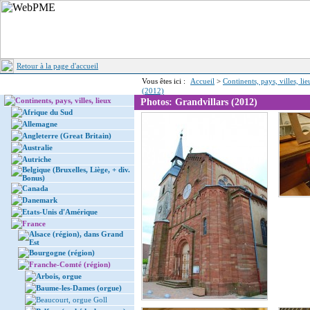
Retour à la page d'accueil
Vous êtes ici :
Accueil
>
Continents, pays, villes, li
(2012)
Continents, pays, villes, lieux
Photos: Grandvillars (2012)
Afrique du Sud
Allemagne
Angleterre (Great Britain)
Australie
Autriche
Belgique (Bruxelles, Liège, + div.
Bonus)
Canada
Danemark
Etats-Unis d'Amérique
France
Alsace (région), dans Grand
Est
Bourgogne (région)
Franche-Comté (région)
Arbois, orgue
Baume-les-Dames (orgue)
Beaucourt, orgue Goll