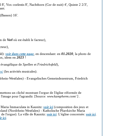
 8', Vox coelestis 8', Nachthorn (Cor de nuit) 4', Quinte 2 2/3',
ant.
 (Basson) 16'.
on de
Verl
où est établi le facteur),
cteur),
ld):
voir dans cette page
, en descendant: en
01.2020
, la photo de
eux, idem en
2023
!
e évangélique de
Spellen
et
Friedrichsfeld
),
es/
(les activités musicales).
rhein-Westfalen) - Evangelisches Gemeindezentrum, Friedrich
 mettons un cliché montrant l'orgue de l'église réformée de
l'image pour l'agrandir. [Source:
www.kampherm.com/
] .
e Maria Immaculata in Kaunitz:
voir ici
(composition des jeux et
hland (Nordrhein-Westfalen) - Katholische Pfarrkirche Maria
de l'orgue). La ville de Kaunitz:
voir ici
. L'église concernée:
voir ici
.
r ici
.