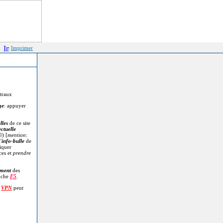
Imprimer
itraux
ge
: appuyer
lles
de ce site
ectuelle
©
) [
mention
:
'
info-bulle
de
diquer
ces et
prendre
.
ment
des
uche
F5
.
n
VPN
peut