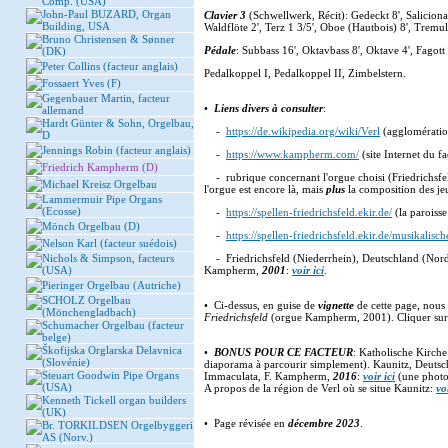
Comp. (USA)
John-Paul BUZARD, Organ
Clavier 3
(Schwellwerk, Récit): Gedeckt 8', Salicional
Building, USA
Waldflöte 2', Terz 1 3/5', Oboe (Hautbois) 8', Tremul
Bruno Christensen & Sønner
Pédale
: Subbass 16', Oktavbass 8', Oktave 4', Fagott
(DK)
Peter Collins (facteur anglais)
Pedalkoppel I, Pedalkoppel II, Zimbelstern.
Fossaert Yves (F)
Gegenbauer Martin, facteur
•
Liens divers à consulter
:
allemand
Hardt Günter & Sohn, Orgelbau,
-
https://de.wikipedia.org/wiki/Verl
(agglomérati
D
Jennings Robin (facteur anglais)
-
https://www.kampherm.com/
(site Internet du fa
Friedrich Kampherm (D)
- rubrique concernant l'orgue choisi (Friedrichsfe
Michael Kreisz Orgelbau
l'orgue est encore là, mais
plus
la composition des j
Lammermuir Pipe Organs
(Ecosse)
-
https://spellen-friedrichsfeld.ekir.de/
(la paroiss
Mönch Orgelbau (D)
-
https://spellen-friedrichsfeld.ekir.de/musikalisch
Nelson Karl (facteur suédois)
Nichols & Simpson, facteurs
- Friedrichsfeld (Niederrhein), Deutschland (Nord
(USA)
Kampherm,
2001
:
voir ici
.
Pieringer Orgelbau (Autriche)
SCHOLZ Orgelbau
• Ci-dessus, en guise de
vignette
de cette page, nous
(Mönchengladbach)
Friedrichsfeld
(orgue Kampherm, 2001). Cliquer sur 
Schumacher Orgelbau (facteur
belge)
Škofijska Orglarska Delavnica
•
BONUS POUR CE FACTEUR
: Katholische Kirch
(Slovénie)
diaporama à parcourir simplement). Kaunitz, Deutsc
Steuart Goodwin Pipe Organs
Immaculata, F. Kampherm,
2016
:
voir ici
(une photo 
(USA)
A propos de la région de Verl où se situe Kaunitz:
voi
Kenneth Tickell organ builders
(UK)
• Page révisée en
décembre 2023
.
Br. TORKILDSEN Orgelbyggeri
AS (Norv.)