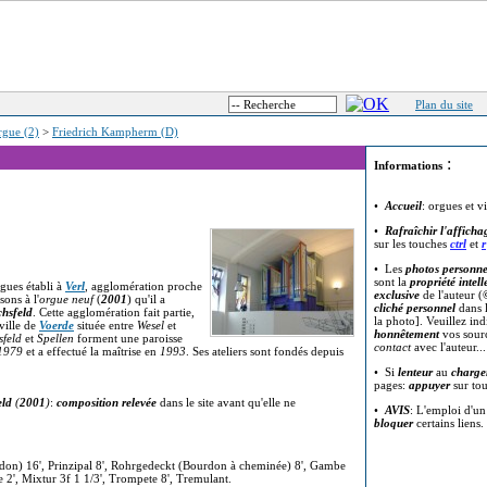
Plan du site
rgue (2)
>
Friedrich Kampherm (D)
:
Informations
•
Accueil
: orgues et v
•
Rafraîchir l'afficha
sur les touches
ctrl
et
r
• Les
photos personne
sont la
propriété intell
rgues établi à
Verl
, agglomération proche
exclusive
de l'auteur (
sons à l'
orgue neuf
(
2001
) qu'il a
cliché personnel
dans l
chsfeld
. Cette agglomération fait partie,
la photo]. Veuillez in
ville de
Voerde
située entre
Wesel
et
honnêtement
vos sour
sfeld
et
Spellen
forment une paroisse
contact
avec l'auteur..
1979
et a effectué la maîtrise en
1993
. Ses ateliers sont fondés depuis
• Si
lenteur
au
charge
pages:
appuyer
sur to
eld
(
2001
)
:
composition relevée
dans le site avant qu'elle ne
•
AVIS
: L'emploi d'u
bloquer
certains liens.
n) 16', Prinzipal 8', Rohrgedeckt (Bourdon à cheminée) 8', Gambe
e 2', Mixtur 3f 1 1/3', Trompete 8', Tremulant.