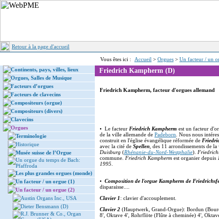
Retour à la page d'accueil
Vous êtes ici :
Accueil
>
Orgues
>
Un facteur / un o
Continents, pays, villes, lieux
Friedrich Kampherm (D)
Orgues, Salles de Musique
Facteurs d’orgues
Friedrich Kampherm, facteur d'orgues allemand
Facteurs de clavecins
Compositeurs (orgue)
Compositeurs (divers)
Clavecins
Orgues
• Le facteur
Friedrich Kampherm
est un facteur d'o
de la ville allemande de
Padeborn
. Nous nous intéres
Terminologie
construit en l'église évangélique réformée de
Friedri
Historique
avec la cité de
Spellen
, des 11 arrondissements de la 
Duisburg
(
Rhénanie-du-Nord-Westphalie
).
Friedrich
Musée suisse de l’Orgue
commune.
Friedrich Kampherm
est organier depuis
Un orgue du temps de Bach:
1995
.
Pfaffroda
Les plus grandes orgues (monde)
•
Composition de l
'
orgue Kampherm de Friedrichsf
Un facteur / un orgue (1)
disparaisse....
Un facteur / un orgue (2)
Austin Organs Inc., USA
Clavier 1
: clavier d'accouplement.
Dieter Bensmann (D)
Clavier 2
(Hauptwerk, Grand-Orgue): Bordun (Bourdo
R.J. Brunner & Co., Organ
8', Oktave 4', Rohrflöte (Flûte à cheminée) 4', Oktav