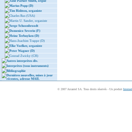
Jane Parker Smith, orgue
Marius Popp (D)
Tim Rishton, organiste
Charles Rus (USA)
Martin U. Sander, organiste
Serge Schoonbroodt
Domenico Severin (F)
Heinz Terbuyken (D)
Hans-Joachim Trappe (D)
Elke Voelker, organiste
Peter Wagner (D)
Conrad Zwicky (CH)
Autres interprètes div.
Interprètes (tous instruments)
Bibliographie
Dernières nouvelles, mises à jour
récentes, adresse MAIL
© 2007 Arcantel SA. Tous droits réservés - Un produit
Interne