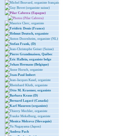
Michel Bouvard, organiste français
Guy Bovet (organiste suisse)
Pilar Cabrera (Espagne)
Photos (Pilar Cabrera)
Maurice Clerc, organiste
Frédéric Denis (France)
Helmut Deutsch, organiste
Anton Doornheim, organiste (NL)
Stefan Frank, (D)
Jean-Christophe Geiser (Suisse)
Pierre Grandmaison, Québec
Eric Hallein, organiste belge
Johan Hermans (Belgique)
Anne Horsch, organiste
Jean-Paul Imbert
Jean-Jacques Kasel, organiste
Rheinhard Kluth, organiste
Otto M. Kraemer, organiste
Barbara Kraus (D)
Bernard Lagacé (Canada)
Karl Maureen (organiste)
Thierry Mechler, organiste
Frauke Mekelburg, organiste
Monica Melcova (Slovaquie)
Yu Nagayama (Japon)
Andrea Pach