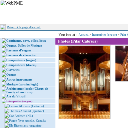
Retour à la page d'accueil
Vous êtes ici :
Accueil
>
Interprètes (orgue)
>
Pilar
Continents, pays, villes, lieux
Photos (Pilar Cabrera)
Orgues, Salles de Musique
Facteurs d’orgues
Facteurs de clavecins
Compositeurs (orgue)
Compositeurs (divers)
Clavecins
Orgues
Autres instruments
Musique (terminologie)
Architecture locale (Chaux-de-
Fonds, et environs)
Art du Vitrail
Interprètes (orgue)
Lauma Akmene (Lettonie)
Thomas Annand (Québec)
Cor Ardesch (NL)
Pierre-Yves Asselin, Canada
Els Biesemans, organiste