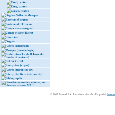
Vaud, canton
Zoug, canton
Zurich, canton
Orgues, Salles de Musique
Facteurs d’orgues
Facteurs de clavecins
Compositeurs (orgue)
Compositeurs (divers)
Clavecins
Orgues
Autres instruments
Musique (terminologie)
Architecture locale (Chaux-de-
Fonds, et environs)
Art du Vitrail
Interprètes (orgue)
Autres interprètes div.
Interprètes (tous instruments)
Bibliographie
Dernières nouvelles, mises à jour
récentes, adresse MAIL
© 2007 Arcantel SA. Tous droits réservés - Un produit
Interne