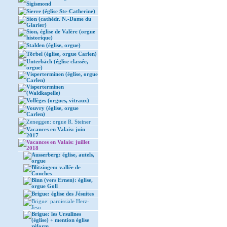
Sigismond
Sierre (église Ste-Catherine)
Sion (cathédr. N.-Dame du
Glarier)
Sion, église de Valère (orgue
historique)
Stalden (église, orgue)
Törbel (église, orgue Carlen)
Unterbäch (église classée,
orgue)
Visperterminen (église, orgue
Carlen)
Visperterminen
(Waldkapelle)
Vollèges (orgues, vitraux)
Vouvry (église, orgue
Carlen)
Zeneggen: orgue R. Steiner
Vacances en Valais: juin
2017
Vacances en Valais: juillet
2018
Ausserberg: église, autels,
orgue
Blitzingen: vallée de
Conches
Binn (vers Ernen): église,
orgue Goll
Brigue: église des Jésuites
Brigue: paroissiale Herz-
Jesu
Brigue: les Ursulines
(église) + mention église
réform.