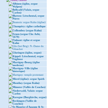
Valais, canton
Albinen (église, orgue
Walpen)
Bellwald (Valais, orgue
Carlen)
Blatten: Lötschental, orgue
Pürro
Bramois: orgue Kuhn (église)
Champéry: église catholique
Collombey (orgue Kuhn)
Ernen (orgue Chr. Aebi,
1679)
Finhaut: église et orgue
Kuhn
Glis (bei Brig): N.-Dame du
Glisacker
Gluringen (église, orgue)
Kippel: Lötschental, orgue
Füglister
Martigny-Bourg (église
moderne)
Martigny-Ville (église
historique)
Martigny: temple protestant
Mörel (église): orgue Späth
Monthey (orgue Kuhn)
Münster (Vallée de Conches)
Niederwald, Valais: orgue
Carlen
Rarogne (Burgkirche, orgue)
Reckingen (Vallée de
Conches)
St-Maurice d'Agaune & St-