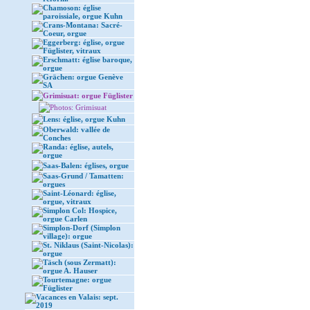
Chamoson: église
paroissiale, orgue Kuhn
Crans-Montana: Sacré-
Coeur, orgue
Eggerberg: église, orgue
Füglister, vitraux
Erschmatt: église baroque,
orgue
Grächen: orgue Genève
SA
Grimisuat: orgue Füglister
Photos: Grimisuat
Lens: église, orgue Kuhn
Oberwald: vallée de
Conches
Randa: église, autels,
orgue
Saas-Balen: églises, orgue
Saas-Grund / Tamatten:
orgues
Saint-Léonard: église,
orgue, vitraux
Simplon Col: Hospice,
orgue Carlen
Simplon-Dorf (Simplon
village): orgue
St. Niklaus (Saint-Nicolas):
orgue
Täsch (sous Zermatt):
orgue A. Hauser
Tourtemagne: orgue
Füglister
Vacances en Valais: sept.
2019