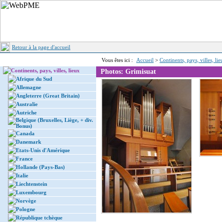
Retour à la page d'accueil
Vous êtes ici :
Accueil
>
Continents, pays, villes, li
Continents, pays, villes, lieux
Photos: Grimisuat
Afrique du Sud
Allemagne
Angleterre (Great Britain)
Australie
Autriche
Belgique (Bruxelles, Liège, + div.
Bonus)
Canada
Danemark
Etats-Unis d'Amérique
France
Hollande (Pays-Bas)
Italie
Liechtenstein
Luxembourg
Norvège
Pologne
République tchèque