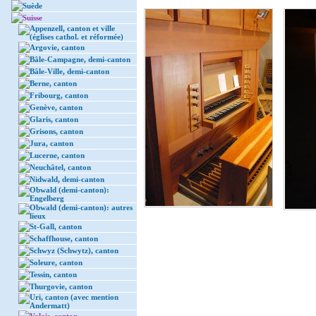
Suède
Suisse
Appenzell, canton et ville
(églises cathol. et réformée)
Argovie, canton
Bâle-Campagne, demi-canton
Bâle-Ville, demi-canton
Berne, canton
Fribourg, canton
Genève, canton
Glaris, canton
Grisons, canton
Jura, canton
Lucerne, canton
Neuchâtel, canton
Nidwald, demi-canton
Obwald (demi-canton):
Engelberg
Obwald (demi-canton): autres
lieux
St-Gall, canton
Schaffhouse, canton
Schwyz (Schwytz), canton
Soleure, canton
Tessin, canton
Thurgovie, canton
Uri, canton (avec mention
Andermatt)