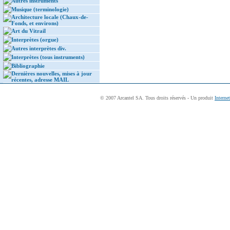
Autres instruments
Musique (terminologie)
Architecture locale (Chaux-de-
Fonds, et environs)
Art du Vitrail
Interprètes (orgue)
Autres interprètes div.
Interprètes (tous instruments)
Bibliographie
Dernières nouvelles, mises à jour
récentes, adresse MAIL
© 2007 Arcantel SA. Tous droits réservés - Un produit
Interne