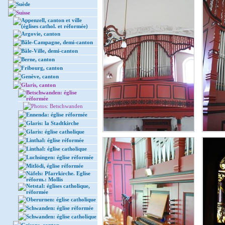
Suède
Suisse
Appenzell, canton et ville
(églises cathol. et réformée)
Argovie, canton
Bâle-Campagne, demi-canton
Bâle-Ville, demi-canton
Berne, canton
Fribourg, canton
Genève, canton
Glaris, canton
Betschwanden: église
réformée
Photos: Betschwanden
Ennenda: église réformée
Glaris: la Stadtkirche
Glaris: église catholique
Linthal: église réformée
Linthal: église catholique
Luchsingen: église réformée
Mitlödi, église réformée
Näfels: Pfarrkirche. Eglise
réform.: Mollis
Netstal: églises catholique,
réformée
Oberurnen: église catholique
Schwanden: église réformée
Schwanden: église catholique