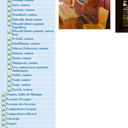
Grisons, canton
Jura, canton
Lucerne, canton
Neuchâtel, canton
Nidwald, demi-canton
Obwald (demi-canton):
Engelberg
Obwald (demi-canton): autres
lieux
St-Gall, canton
Schaffhouse, canton
Schwyz (Schwytz), canton
Soleure, canton
Tessin, canton
Thurgovie, canton
Uri, canton (avec mention
Andermatt)
Valais, canton
Vaud, canton
Zoug, canton
Zurich, canton
Orgues, Salles de Musique
Facteurs d’orgues
Facteurs de clavecins
Compositeurs (orgue)
Compositeurs (divers)
Clavecins
Orgues