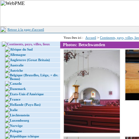
Retour à la page d'accueil
Vous êtes ici :
Accueil
>
Continents, pays, villes, li
Continents, pays, villes, lieux
Photos: Betschwanden
Afrique du Sud
Allemagne
Angleterre (Great Britain)
Australie
Autriche
Belgique (Bruxelles, Liège, + div.
Bonus)
Canada
Danemark
Etats-Unis d'Amérique
France
Hollande (Pays-Bas)
Italie
Liechtenstein
Luxembourg
Norvège
Pologne
République tchèque