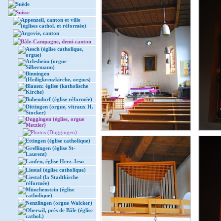
Suède
Suisse
Appenzell, canton et ville
(églises cathol. et réformée)
Argovie, canton
Bâle-Campagne, demi-canton
Aesch (église catholique,
orgue)
Arlesheim (orgue
Silbermann)
Binningen
(Heiligkreuzkirche, orgues)
Blauen: église (katholische
Kirche)
Bubendorf (église réformée)
Dittingen (orgue, vitraux H.
Stocker)
Duggingen (église, orgue
Metzler)
Photos (Duggingen)
Ettingen (église catholique)
Grellingen (église St-
Laurent)
Laufen, église Herz-Jesu
Liestal (église catholique)
Liestal (la Stadtkirche
réformée)
Münchenstein (église
catholique)
Nenzlingen (orgue Walcker)
Oberwil, près de Bâle (église
cathol.)