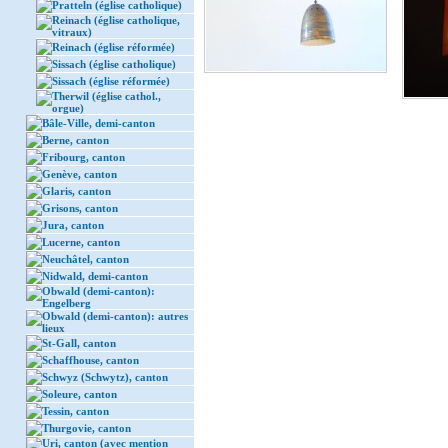
Pratteln (église catholique)
Reinach (église catholique,
vitraux)
Reinach (église réformée)
Sissach (église catholique)
Sissach (église réformée)
Therwil (église cathol.,
orgue)
Bâle-Ville, demi-canton
Berne, canton
Fribourg, canton
Genève, canton
Glaris, canton
Grisons, canton
Jura, canton
Lucerne, canton
Neuchâtel, canton
Nidwald, demi-canton
Obwald (demi-canton):
Engelberg
Obwald (demi-canton): autres
lieux
St-Gall, canton
Schaffhouse, canton
Schwyz (Schwytz), canton
Soleure, canton
Tessin, canton
Thurgovie, canton
Uri, canton (avec mention