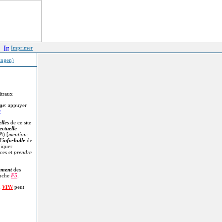
Imprimer
ingen)
itraux
age
: appuyer
r
lles
de ce site
ectuelle
©
) [
mention
:
l'
info-bulle
de
diquer
ces et
prendre
.
ement
des
ouche
F5
.
n
VPN
peut
.