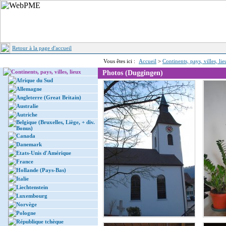
Retour à la page d'accueil
Vous êtes ici :
Accueil
>
Continents, pays, villes, li
Continents, pays, villes, lieux
Photos (Duggingen)
Afrique du Sud
Allemagne
Angleterre (Great Britain)
Australie
Autriche
Belgique (Bruxelles, Liège, + div.
Bonus)
Canada
Danemark
Etats-Unis d'Amérique
France
Hollande (Pays-Bas)
Italie
Liechtenstein
Luxembourg
Norvège
Pologne
République tchèque