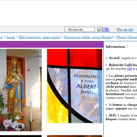
Plan du site
eux
>
Suisse
>
Bâle-Campagne, demi-canton
>
Duggingen (église, orgue Metzler)
>
Photos (Dugg
:
Informations
•
Accueil
: orgues et v
•
Rafraîchir l'affich
sur les touches
ctrl
et
• Les
photos personne
sont la
propriété intell
exclusive
de l'auteur (
cliché personnel
dans 
la photo]. Veuillez in
honnêtement
vos sour
contact
avec l'auteur..
• Si
lenteur
au
charg
pages:
appuyer
sur t
•
AVIS
: L'emploi d'u
bloquer
certains liens