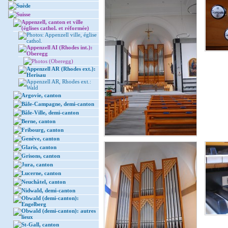
Suède
Suisse
Appenzell, canton et ville
(églises cathol. et réformée)
Photos: Appenzell ville, église
cathol.
Appenzell AI (Rhodes int.):
Oberegg
Photos (Oberegg)
Appenzell AR (Rhodes ext.):
Herisau
Appenzell AR, Rhodes ext.:
Wald
Argovie, canton
Bâle-Campagne, demi-canton
Bâle-Ville, demi-canton
Berne, canton
Fribourg, canton
Genève, canton
Glaris, canton
Grisons, canton
Jura, canton
Lucerne, canton
Neuchâtel, canton
Nidwald, demi-canton
Obwald (demi-canton):
Engelberg
Obwald (demi-canton): autres
lieux
St-Gall, canton