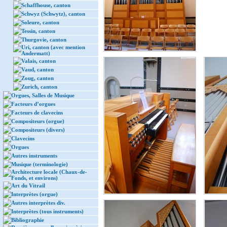
Schaffhouse, canton
Schwyz (Schwytz), canton
Soleure, canton
Tessin, canton
Thurgovie, canton
Uri, canton (avec mention
Andermatt)
Valais, canton
Vaud, canton
Zoug, canton
Zurich, canton
Orgues, Salles de Musique
Facteurs d’orgues
Facteurs de clavecins
Compositeurs (orgue)
Compositeurs (divers)
Clavecins
Orgues
Autres instruments
Musique (terminologie)
Architecture locale (Chaux-de-
Fonds, et environs)
Art du Vitrail
Interprètes (orgue)
Autres interprètes div.
Interprètes (tous instruments)
Bibliographie