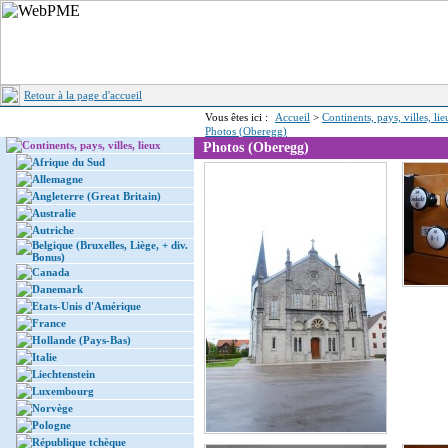
Retour à la page d'accueil
Vous êtes ici :
Accueil
>
Continents, pays, villes, li
Photos (Oberegg)
Continents, pays, villes, lieux
Photos (Oberegg)
Afrique du Sud
Allemagne
Angleterre (Great Britain)
Australie
Autriche
Belgique (Bruxelles, Liège, + div.
Bonus)
Canada
Danemark
Etats-Unis d'Amérique
France
Hollande (Pays-Bas)
Italie
Liechtenstein
Luxembourg
Norvège
Pologne
République tchèque