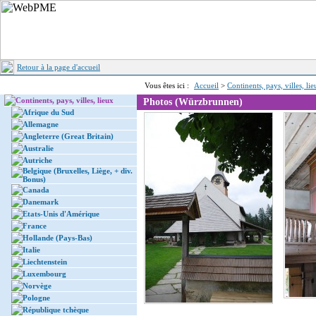
Retour à la page d'accueil
Vous êtes ici :
Accueil
>
Continents, pays, villes, li
Continents, pays, villes, lieux
Photos (Würzbrunnen)
Afrique du Sud
Allemagne
Angleterre (Great Britain)
Australie
Autriche
Belgique (Bruxelles, Liège, + div.
Bonus)
Canada
Danemark
Etats-Unis d'Amérique
France
Hollande (Pays-Bas)
Italie
Liechtenstein
Luxembourg
Norvège
Pologne
République tchèque