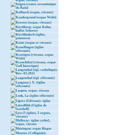
orgue, vitraux)
Ittigen (centre oecuménique
du Rain)
Kallnach (orgue, vitraux)
Kandergrund (orgue Wälti)
Kerzers (orgue, vitraux)
Kirchberg: orgue Kuhn,
buffet Scherrer
Kirchlindach (église,
peintures)
Köniz (orgue et vitraux)
Konolfingen (église
réformée)
Krattigen (vitraux, orgue
Wälti)
Krauchthal (vitraux, orgue
Goll historique)
Langenthal (égl. catholique).
Rév: 03.2011
Langenthal (égl. réformée)
Langnau i. E. (église
réformée)
Laupen, orgue, vitraux
Lenk, La (église réformée)
Ligerz (Gléresse): église
Lützelflüh (l'église de
Gotthelf)
Lyss (3 églises, 3 orgues,
vitraux)
Malleray: église cathol.,
orgue, vitraux
Meiringen: orgue Rieger
Moutier (Collégiale):