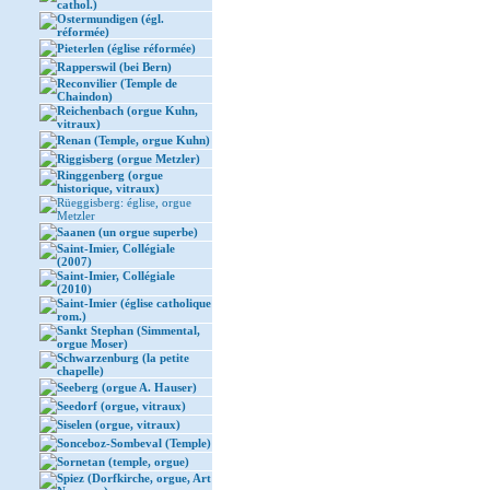
cathol.)
Ostermundigen (égl.
réformée)
Pieterlen (église réformée)
Rapperswil (bei Bern)
Reconvilier (Temple de
Chaindon)
Reichenbach (orgue Kuhn,
vitraux)
Renan (Temple, orgue Kuhn)
Riggisberg (orgue Metzler)
Ringgenberg (orgue
historique, vitraux)
Rüeggisberg: église, orgue
Metzler
Saanen (un orgue superbe)
Saint-Imier, Collégiale
(2007)
Saint-Imier, Collégiale
(2010)
Saint-Imier (église catholique
rom.)
Sankt Stephan (Simmental,
orgue Moser)
Schwarzenburg (la petite
chapelle)
Seeberg (orgue A. Hauser)
Seedorf (orgue, vitraux)
Siselen (orgue, vitraux)
Sonceboz-Sombeval (Temple)
Sornetan (temple, orgue)
Spiez (Dorfkirche, orgue, Art