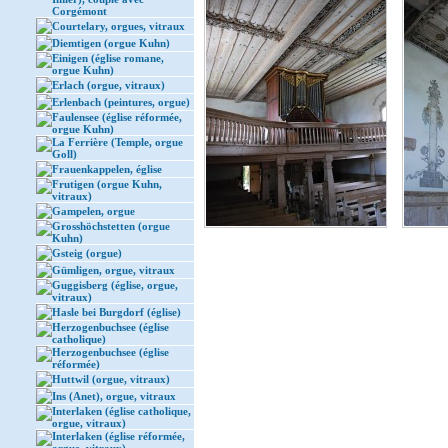
Corgémont
Courtelary, orgues, vitraux
Diemtigen (orgue Kuhn)
Einigen (église romane,
orgue Kuhn)
Erlach (orgue, vitraux)
Erlenbach (peintures, orgue)
Faulensee (église réformée,
orgue Kuhn)
La Ferrière (Temple, orgue
Goll)
Frauenkappelen, église
Frutigen (orgue Kuhn,
vitraux)
Gampelen, orgue
Grosshöchstetten (orgue
Kuhn)
Gsteig (orgue)
Gümligen, orgue, vitraux
Guggisberg (église, orgue,
vitraux)
Hasle bei Burgdorf (église)
Herzogenbuchsee (église
catholique)
Herzogenbuchsee (église
réformée)
Huttwil (orgue, vitraux)
Ins (Anet), orgue, vitraux
Interlaken (église catholique,
orgue, vitraux)
Interlaken (église réformée,