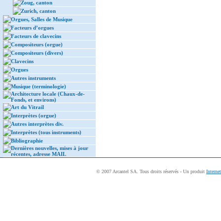
Zoug, canton
Zurich, canton
Orgues, Salles de Musique
Facteurs d’orgues
Facteurs de clavecins
Compositeurs (orgue)
Compositeurs (divers)
Clavecins
Orgues
Autres instruments
Musique (terminologie)
Architecture locale (Chaux-de-
Fonds, et environs)
Art du Vitrail
Interprètes (orgue)
Autres interprètes div.
Interprètes (tous instruments)
Bibliographie
Dernières nouvelles, mises à jour
récentes, adresse MAIL
© 2007 Arcantel SA. Tous droits réservés - Un produit
Interne