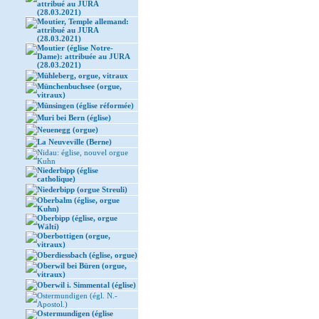
attribué au JURA
(28.03.2021)
Moutier, Temple allemand:
attribué au JURA
(28.03.2021)
Moutier (église Notre-
Dame): attribuée au JURA
(28.03.2021)
Mühleberg, orgue, vitraux
Münchenbuchsee (orgue,
vitraux)
Münsingen (église réformée)
Muri bei Bern (église)
Neuenegg (orgue)
La Neuveville (Berne)
Nidau: église, nouvel orgue
Kuhn
Niederbipp (église
catholique)
Niederbipp (orgue Streuli)
Oberbalm (église, orgue
Kuhn)
Oberbipp (église, orgue
Wälti)
Oberbottigen (orgue,
vitraux)
Oberdiessbach (église, orgue)
Oberwil bei Büren (orgue,
vitraux)
Oberwil i. Simmental (église)
Ostermundigen (égl. N.-
Apostol.)
Ostermundigen (église