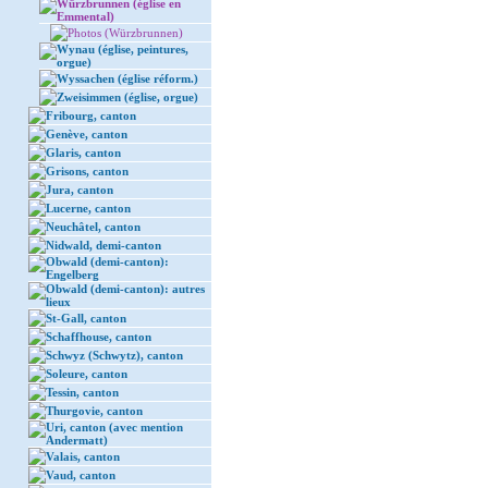
Würzbrunnen (église en
Emmental)
Photos (Würzbrunnen)
Wynau (église, peintures,
orgue)
Wyssachen (église réform.)
Zweisimmen (église, orgue)
Fribourg, canton
Genève, canton
Glaris, canton
Grisons, canton
Jura, canton
Lucerne, canton
Neuchâtel, canton
Nidwald, demi-canton
Obwald (demi-canton):
Engelberg
Obwald (demi-canton): autres
lieux
St-Gall, canton
Schaffhouse, canton
Schwyz (Schwytz), canton
Soleure, canton
Tessin, canton
Thurgovie, canton
Uri, canton (avec mention
Andermatt)
Valais, canton
Vaud, canton