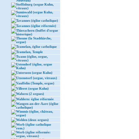
Nouveau)
Steffisburg (orgue Kuhn,
vitraux)
Sumiswald (orgue Kuhn,
vitraux)
Tavannes (église catholique)
Tavannes (église réformée)
Thierachern (buffet d'orgue
historique)
Thoune (la Stadtkirche,
orgue)
Tramelan, église catholique
Tramelan, Temple
Twann (église, orgue,
vitraux)
Uetendorf (église, orgue
Kuhn)
Unterseen (orgue Kuhn)
Utzenstorf (orgue, vitraux)
Vauffelin (Temple, orgue)
Villeret (orgue Kuhn)
Wabern (2 orgues)
Wahlern: église réformée
Wangen-an-der-Aare (église
catholique)
Wimmis (église, château,
orgue)
Wohlen (deux orgues)
Worb (église catholique
rom.)
Worb (église réformée:
orgue, vitraux)