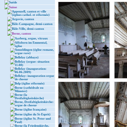
Suède
Suisse
Appenzell, canton et ville
(églises cathol. et réformée)
Argovie, canton
Bâle-Campagne, demi-canton
Bâle-Ville, demi-canton
Berne, canton
Aarberg, orgue, vitraux
Affoltern im Emmental,
église
Amsoldingen (église romane,
orgue rare)
Bellelay (abbaye)
Bellelay (orgue: situation
11.08)
Bellelay (inauguration:
06.06.2009)
Bellelay: inauguration orgue
de choeur
Belp (église réformée)
Berne (cathédrale ou
Münster)
Berne (la
Dreifaltigkeitskirche)
Berne, Dreifaltigkeitskirche:
orgue de choeur
Berne (église française)
Berne (église du St-Esprit)
Berne (église St. Peter und
Paul)
Berne (la Friedenskirche,