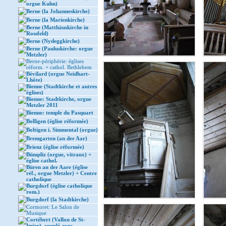
orgue Kuhn)
Berne (la Johanneskirche)
Berne (la Marienkirche)
Berne (Matthäuskirche in
Rossfeld)
Berne (Nydeggkirche)
Berne (Pauluskirche: orgue
Metzler)
Berne-périphérie: églises
réform. + cathol. Bethlehem
Bévilard (orgue Neidhart-
Lhôte)
Bienne (Stadtkirche et autres
églises)
Bienne: Stadtkirche, orgue
Metzler 2011
Bienne: temple du Pasquart
Bolligen (église réformée)
Boltigen i. Simmental (orgue)
Bremgarten (an der Aar)
Brienz (église réformée)
Bümpliz (orgue, vitraux) +
église cathol.
Büren an der Aare (église
réf., orgue Metzler) + Centre
catholique
Burgdorf (église catholique
rom.)
Burgdorf (la Stadtkirche)
Cormoret: Le Salon de
Musique
Cortébert (Vallon de St-
Imier), couplé avec