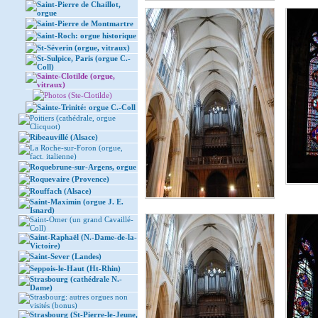
Saint-Pierre de Chaillot,
orgue
Saint-Pierre de Montmartre
Saint-Roch: orgue historique
St-Séverin (orgue, vitraux)
St-Sulpice, Paris (orgue C.-
Coll)
Sainte-Clotilde (orgue,
vitraux)
Photos (Ste-Clotilde)
Sainte-Trinité: orgue C.-Coll
Poitiers (cathédrale, orgue
Clicquot)
Ribeauvillé (Alsace)
La Roche-sur-Foron (orgue,
fact. italienne)
Roquebrune-sur-Argens, orgue
Roquevaire (Provence)
Rouffach (Alsace)
Saint-Maximin (orgue J. E.
Isnard)
Saint-Omer (un grand Cavaillé-
Coll)
Saint-Raphaël (N.-Dame-de-la-
Victoire)
Saint-Sever (Landes)
Seppois-le-Haut (Ht-Rhin)
Strasbourg (cathédrale N.-
Dame)
Strasbourg: autres orgues non
visités (bonus)
Strasbourg (St-Pierre-le-Jeune,