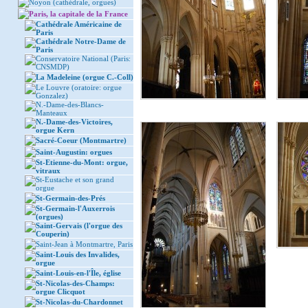
Noyon (cathédrale, orgues)
Paris, la capitale de la France
Cathédrale Américaine de
Paris
Cathédrale Notre-Dame de
Paris
Conservatoire National (Paris:
CNSMDP)
La Madeleine (orgue C.-Coll)
Le Louvre (oratoire: orgue
Gonzalez)
N.-Dame-des-Blancs-
Manteaux
N.-Dame-des-Victoires,
orgue Kern
Sacré-Coeur (Montmartre)
Saint-Augustin: orgues
St-Etienne-du-Mont: orgue,
vitraux
St-Eustache et son grand
orgue
St-Germain-des-Prés
St-Germain-l'Auxerrois
(orgues)
Saint-Gervais (l'orgue des
Couperin)
Saint-Jean à Montmartre, Paris
Saint-Louis des Invalides,
orgue
Saint-Louis-en-l'Île, église
St-Nicolas-des-Champs:
orgue Clicquot
St-Nicolas-du-Chardonnet