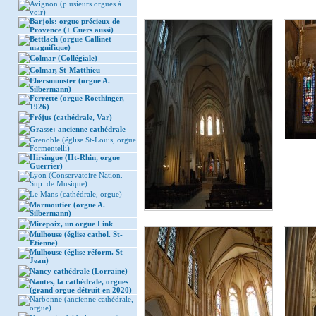
Avignon (plusieurs orgues à
voir)
Barjols: orgue précieux de
Provence (+ Cuers aussi)
Bettlach (orgue Callinet
magnifique)
Colmar (Collégiale)
Colmar, St-Matthieu
Ebersmunster (orgue A.
Silbermann)
Ferrette (orgue Roethinger,
1926)
Fréjus (cathédrale, Var)
Grasse: ancienne cathédrale
Grenoble (église St-Louis, orgue
Formentelli)
Hirsingue (Ht-Rhin, orgue
Guerrier)
Lyon (Conservatoire Nation.
Sup. de Musique)
Le Mans (cathédrale, orgue)
Marmoutier (orgue A.
Silbermann)
Mirepoix, un orgue Link
Mulhouse (église cathol. St-
Etienne)
Mulhouse (église réform. St-
Jean)
Nancy cathédrale (Lorraine)
Nantes, la cathédrale, orgues
(grand orgue détruit en 2020)
Narbonne (ancienne cathédrale,
orgue)