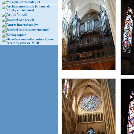
Musique (terminologie)
Architecture locale (Chaux-de-
Fonds, et environs)
Art du Vitrail
Interprètes (orgue)
Autres interprètes div.
Interprètes (tous instruments)
Bibliographie
Dernières nouvelles, mises à jour
récentes, adresse MAIL