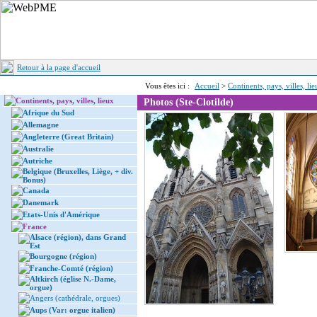
Retour à la page d'accueil
Vous êtes ici :
Accueil
>
Continents, pays, villes, li
Continents, pays, villes, lieux
Photos (Ste-Clotilde)
Afrique du Sud
Allemagne
Angleterre (Great Britain)
Australie
Autriche
Belgique (Bruxelles, Liège, + div.
Bonus)
Canada
Danemark
Etats-Unis d'Amérique
France
Alsace (région), dans Grand
Est
Bourgogne (région)
Franche-Comté (région)
Altkirch (église N.-Dame,
orgue)
Angers (cathédrale, orgues)
Aups (Var: orgue italien)