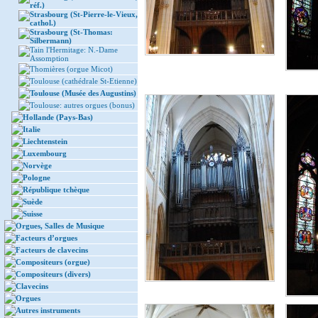
réf.)
Strasbourg (St-Pierre-le-Vieux,
cathol.)
Strasbourg (St-Thomas:
Silbermann)
Tain l'Hermitage: N.-Dame
Assomption
Thomières (orgue Micot)
Toulouse (cathédrale St-Etienne)
Toulouse (Musée des Augustins)
Toulouse: autres orgues (bonus)
Hollande (Pays-Bas)
Italie
Liechtenstein
Luxembourg
Norvège
Pologne
République tchèque
Suède
Suisse
Orgues, Salles de Musique
Facteurs d’orgues
Facteurs de clavecins
Compositeurs (orgue)
Compositeurs (divers)
Clavecins
Orgues
Autres instruments