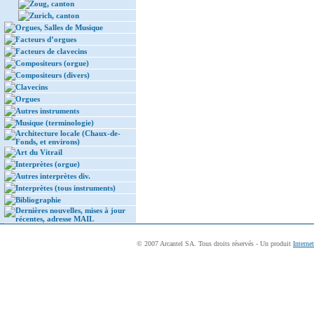
Zoug, canton
Zurich, canton
Orgues, Salles de Musique
Facteurs d’orgues
Facteurs de clavecins
Compositeurs (orgue)
Compositeurs (divers)
Clavecins
Orgues
Autres instruments
Musique (terminologie)
Architecture locale (Chaux-de-
Fonds, et environs)
Art du Vitrail
Interprètes (orgue)
Autres interprètes div.
Interprètes (tous instruments)
Bibliographie
Dernières nouvelles, mises à jour
récentes, adresse MAIL
© 2007 Arcantel SA. Tous droits réservés - Un produit
Interne