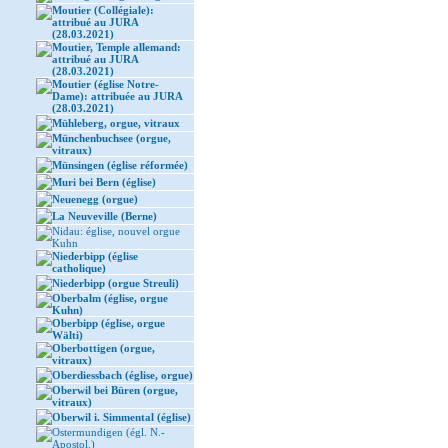
Moutier (Collégiale):
attribué au JURA
(28.03.2021)
Moutier, Temple allemand:
attribué au JURA
(28.03.2021)
Moutier (église Notre-
Dame): attribuée au JURA
(28.03.2021)
Mühleberg, orgue, vitraux
Münchenbuchsee (orgue,
vitraux)
Münsingen (église réformée)
Muri bei Bern (église)
Neuenegg (orgue)
La Neuveville (Berne)
Nidau: église, nouvel orgue
Kuhn
Niederbipp (église
catholique)
Niederbipp (orgue Streuli)
Oberbalm (église, orgue
Kuhn)
Oberbipp (église, orgue
Wälti)
Oberbottigen (orgue,
vitraux)
Oberdiessbach (église, orgue)
Oberwil bei Büren (orgue,
vitraux)
Oberwil i. Simmental (église)
Ostermundigen (égl. N.-
Apostol.)