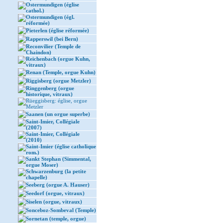
Ostermundigen (église
cathol.)
Ostermundigen (égl.
réformée)
Pieterlen (église réformée)
Rapperswil (bei Bern)
Reconvilier (Temple de
Chaindon)
Reichenbach (orgue Kuhn,
vitraux)
Renan (Temple, orgue Kuhn)
Riggisberg (orgue Metzler)
Ringgenberg (orgue
historique, vitraux)
Rüeggisberg: église, orgue
Metzler
Saanen (un orgue superbe)
Saint-Imier, Collégiale
(2007)
Saint-Imier, Collégiale
(2010)
Saint-Imier (église catholique
rom.)
Sankt Stephan (Simmental,
orgue Moser)
Schwarzenburg (la petite
chapelle)
Seeberg (orgue A. Hauser)
Seedorf (orgue, vitraux)
Siselen (orgue, vitraux)
Sonceboz-Sombeval (Temple)
Sornetan (temple, orgue)