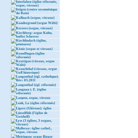
Interlaken (église réformée,
orgue, vitraux)
Ittigen (centre oecuménique
du Rain)
Kallnach (orgue, vitraux)
Kandergrund (orgue Wälti)
Kerzers (orgue, vitraux)
Kirchberg: orgue Kuhn,
buffet Scherrer
Kirchlindach (église,
peintures)
Köniz (orgue et vitraux)
Konolfingen (église
réformée)
Krattigen (vitraux, orgue
Wälti)
Krauchthal (vitraux, orgue
Goll historique)
Langenthal (égl. catholique).
Rév: 03.2011
Langenthal (égl. réformée)
Langnau i. E. (église
réformée)
Laupen, orgue, vitraux
Lenk, La (église réformée)
Ligerz (Gléresse): église
Lützelflüh (l'église de
Gotthelf)
Lyss (3 églises, 3 orgues,
vitraux)
Malleray: église cathol.,
orgue, vitraux
Meiringen: orgue Rieger