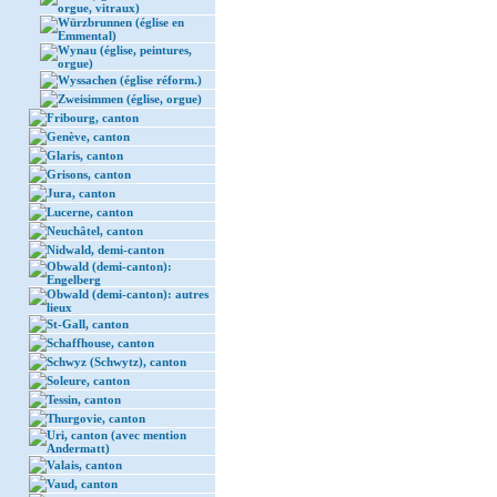
orgue, vitraux)
Würzbrunnen (église en
Emmental)
Wynau (église, peintures,
orgue)
Wyssachen (église réform.)
Zweisimmen (église, orgue)
Fribourg, canton
Genève, canton
Glaris, canton
Grisons, canton
Jura, canton
Lucerne, canton
Neuchâtel, canton
Nidwald, demi-canton
Obwald (demi-canton):
Engelberg
Obwald (demi-canton): autres
lieux
St-Gall, canton
Schaffhouse, canton
Schwyz (Schwytz), canton
Soleure, canton
Tessin, canton
Thurgovie, canton
Uri, canton (avec mention
Andermatt)
Valais, canton
Vaud, canton