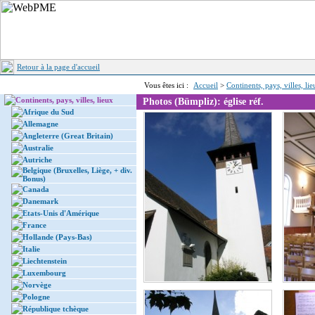
Retour à la page d'accueil
Vous êtes ici :
Accueil
>
Continents, pays, villes, li
Continents, pays, villes, lieux
Photos (Bümpliz): église réf.
Afrique du Sud
Allemagne
Angleterre (Great Britain)
Australie
Autriche
Belgique (Bruxelles, Liège, + div.
Bonus)
Canada
Danemark
Etats-Unis d'Amérique
France
Hollande (Pays-Bas)
Italie
Liechtenstein
Luxembourg
Norvège
Pologne
République tchèque