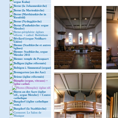
orgue Kuhn)
Berne (la Johanneskirche)
Berne (la Marienkirche)
Berne (Matthäuskirche in
Rossfeld)
Berne (Nydeggkirche)
Berne (Pauluskirche: orgue
Metzler)
Berne-périphérie: églises
réform. + cathol. Bethlehem
Bévilard (orgue Neidhart-
Lhôte)
Bienne (Stadtkirche et autres
églises)
Bienne: Stadtkirche, orgue
Metzler 2011
Bienne: temple du Pasquart
Bolligen (église réformée)
Boltigen i. Simmental (orgue)
Bremgarten (an der Aar)
Brienz (église réformée)
Bümpliz (orgue, vitraux) +
église cathol.
Photos (Bümpliz): église réf.
Büren an der Aare (église
réf., orgue Metzler) + Centre
catholique
Burgdorf (église catholique
rom.)
Burgdorf (la Stadtkirche)
Cormoret: Le Salon de
Musique