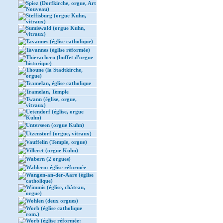
Spiez (Dorfkirche, orgue, Art
Nouveau)
Steffisburg (orgue Kuhn,
vitraux)
Sumiswald (orgue Kuhn,
vitraux)
Tavannes (église catholique)
Tavannes (église réformée)
Thierachern (buffet d'orgue
historique)
Thoune (la Stadtkirche,
orgue)
Tramelan, église catholique
Tramelan, Temple
Twann (église, orgue,
vitraux)
Uetendorf (église, orgue
Kuhn)
Unterseen (orgue Kuhn)
Utzenstorf (orgue, vitraux)
Vauffelin (Temple, orgue)
Villeret (orgue Kuhn)
Wabern (2 orgues)
Wahlern: église réformée
Wangen-an-der-Aare (église
catholique)
Wimmis (église, château,
orgue)
Wohlen (deux orgues)
Worb (église catholique
rom.)
Worb (église réformée: