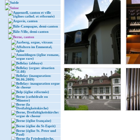
Suède
Suisse
Appenzell, canton et ville
(églises cathol. et réformée)
Argovie, canton
Bâle-Campagne, demi-canton
Bâle-Ville, demi-canton
Berne, canton
Aarberg, orgue, vitraux
Affoltern im Emmental,
église
Amsoldingen (église romane,
orgue rare)
Bellelay (abbaye)
Bellelay (orgue: situation
11.08)
Bellelay (inauguration:
06.06.2009)
Bellelay: inauguration orgue
de choeur
Belp (église réformée)
Berne (cathédrale ou
Münster)
Berne (la
Dreifaltigkeitskirche)
Berne, Dreifaltigkeitskirche:
orgue de choeur
Berne (église française)
Berne (église du St-Esprit)
Berne (église St. Peter und
Paul)
Berne (la Friedenskirche,