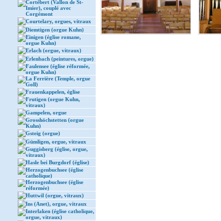
Cortébert (Vallon de St-
Imier), couplé avec
Corgémont
Courtelary, orgues, vitraux
Diemtigen (orgue Kuhn)
Einigen (église romane,
orgue Kuhn)
Erlach (orgue, vitraux)
Erlenbach (peintures, orgue)
Faulensee (église réformée,
orgue Kuhn)
La Ferrière (Temple, orgue
Goll)
Frauenkappelen, église
Frutigen (orgue Kuhn,
vitraux)
Gampelen, orgue
Grosshöchstetten (orgue
Kuhn)
Gsteig (orgue)
Gümligen, orgue, vitraux
Guggisberg (église, orgue,
vitraux)
Hasle bei Burgdorf (église)
Herzogenbuchsee (église
catholique)
Herzogenbuchsee (église
réformée)
Huttwil (orgue, vitraux)
Ins (Anet), orgue, vitraux
Interlaken (église catholique,
orgue, vitraux)