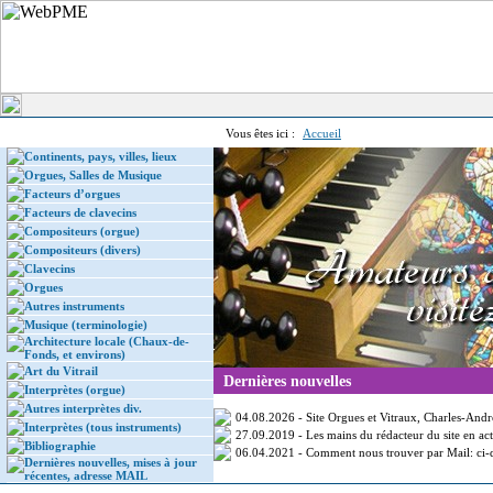
Vous êtes ici :
Accueil
Continents, pays, villes, lieux
Orgues, Salles de Musique
Facteurs d’orgues
Facteurs de clavecins
Compositeurs (orgue)
Compositeurs (divers)
Clavecins
Orgues
Autres instruments
Musique (terminologie)
Architecture locale (Chaux-de-
Fonds, et environs)
Art du Vitrail
Dernières nouvelles
Interprètes (orgue)
Autres interprètes div.
04.08.2026 -
Site Orgues et Vitraux, Charles-And
Interprètes (tous instruments)
27.09.2019 -
Les mains du rédacteur du site en act
Bibliographie
06.04.2021 -
Comment nous trouver par Mail: ci-d
Dernières nouvelles, mises à jour
récentes, adresse MAIL